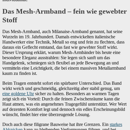
Das Mesh-Armband – fein wie gewebter
Stoff
Das Mesh-Armband, auch Milanaise-Armband genannt, hat seine
Wurzeln im 19. Jahrhundert. Damals entwickelten italienische
Handwerker eine Technik, Metall so eng und fein zu flechten, dass
daraus ein Geflecht entstand, das fast wie gewebter Stoff wirkt.
Dieser Ursprung erklärt, warum Mesh-Armbänder bis heute eine
besondere Eleganz ausstrahlen: Sie legen sich sanft um das
Handgelenk, schmiegen sich flexibel an jede Bewegung an und
vermitteln eine Leichtigkeit, die bei einem massiven Metallarmband
kaum zu finden ist.
Beim Tragen entsteht sofort ein spürbarer Unterschied. Das Band
wirkt weich und geschmeidig, gleichzeitig aber stabil genug, um
eine goldene Uhr
sicher zu halten. Besonders an warmen Tagen
zeigt sich ein Vorteil: Durch die feinen Zwischenräume kann die
Haut atmen, was ein angenehmes Tragegefühl unterstützt. Wer Wert
auf dezenten Komfort legt und dennoch ein edles Erscheinungsbild
wünscht, findet hier eine überzeugende Lösung.
Doch auch diese filigrane Bauweise hat ihre Grenzen. Ein
starkes
Abknicken
kann zu bleibenden Verformungen führen, und bei