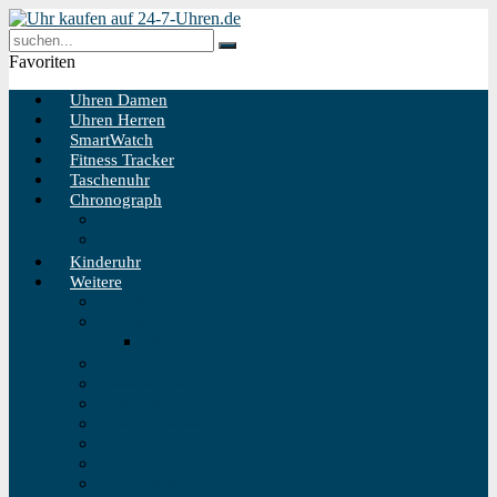
Favoriten
Uhren Damen
Uhren Herren
SmartWatch
Fitness Tracker
Taschenuhr
Chronograph
Chronograph Herren
Chronograph Damen
Kinderuhr
Weitere
Solaruhr
Funkuhr
Funkuhr Wand
Schweizer Uhren
Outdoor Uhr
Taucheruhr
Vintage Uhren
Holzuhren
Fliegeruhren
Bahnhofsuhr