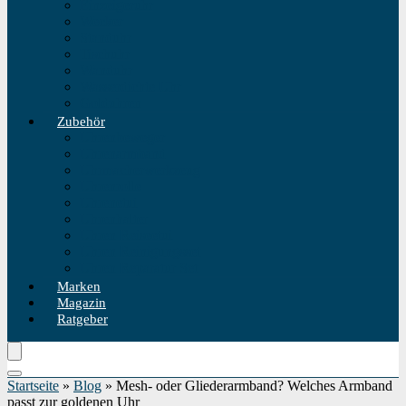
Einzeigeruhr
Wecker
Standuhr
Tischuhr
Wanduhr
Wasserdichte Uhr
Golduhren
Zubehör
Uhrenbeweger
Uhrenarmband
Uhrmacherwerkzeug
Uhrenrolle
Uhrenetui
Uhrenhalter
Uhren Reiseetui
Uhren Reinigungsset
Uhren Reparatur Set
Marken
Magazin
Ratgeber
Startseite
»
Blog
»
Mesh- oder Gliederarmband? Welches Armband
passt zur goldenen Uhr