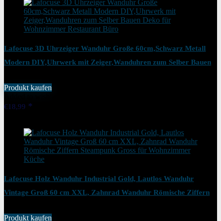
Lafocuse 3D Uhrzeiger Wanduhr Große 60cm,Schwarz Metall
Modern DIY,Uhrwerk mit Zeiger,Wanduhren zum Selber Bauen
Deko für Wohnzimmer Restaurant Büro
Produkt kaufen
Added to wishlist
Removed from wishlist
0
€
18,99
Added to wishlist
Removed from wishlist
0
Lafocuse Holz Wanduhr Industrial Gold, Lautlos Wanduhr
Vintage Groß 60 cm XXL, Zahnrad Wanduhr Römische Ziffern
Steampunk Gross für Wohnzimmer Küche
Produkt kaufen