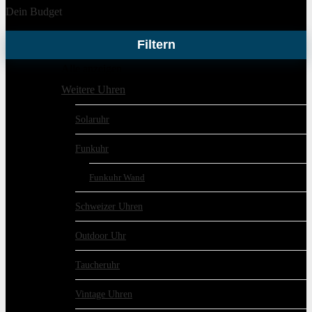
Dein Budget
Filtern
Alle anzeigen
Weitere Uhren
Solaruhr
Funkuhr
Funkuhr Wand
Schweizer Uhren
Outdoor Uhr
Taucheruhr
Vintage Uhren