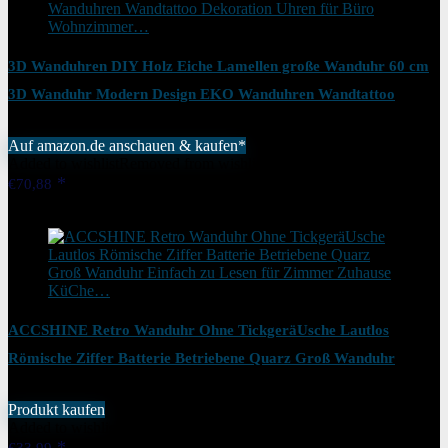
3D Wanduhren DIY Holz Eiche Lamellen große Wanduhr 60 cm
3D Wanduhr Modern Design EKO Wanduhren Wandtattoo
Dekoration Uhren für Büro Wohnzimmer…
Auf amazon.de anschauen & kaufen*
Added to wishlist
Removed from wishlist
1
€
70,88
Added to wishlist
Removed from wishlist
1
ACCSHINE Retro Wanduhr Ohne TickgeräUsche Lautlos
Römische Ziffer Batterie Betriebene Quarz Groß Wanduhr
Einfach zu Lesen für Zimmer Zuhause KüChe…
Produkt kaufen
Added to wishlist
Removed from wishlist
1