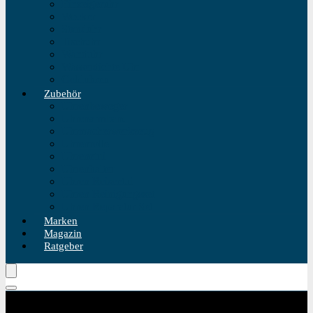
Einzeigeruhr
Wecker
Standuhr
Tischuhr
Wanduhr
Wasserdichte Uhr
Golduhren
Zubehör
Uhrenbeweger
Uhrenarmband
Uhrmacherwerkzeug
Uhrenrolle
Uhrenetui
Uhrenhalter
Uhren Reiseetui
Uhren Reinigungsset
Uhren Reparatur Set
Marken
Magazin
Ratgeber
Kategorie Produktfilter