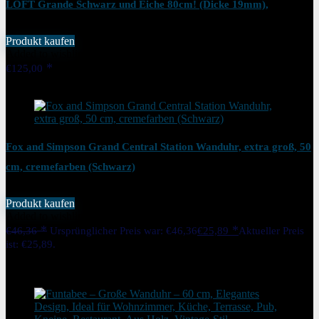
LOFT Grande Schwarz und Eiche 80cm! (Dicke 19mm),
Wohnzimmer, Schlafzimmer, in EU hergestellt
Produkt kaufen
Added to wishlist
Removed from wishlist
0
€
125,00
Added to wishlist
Removed from wishlist
0
Fox and Simpson Grand Central Station Wanduhr, extra groß, 50
cm, cremefarben (Schwarz)
Produkt kaufen
Added to wishlist
Removed from wishlist
0
€
46,36
Ursprünglicher Preis war: €46,36
€
25,89
Aktueller Preis
ist: €25,89.
44%
Added to wishlist
Removed from wishlist
0