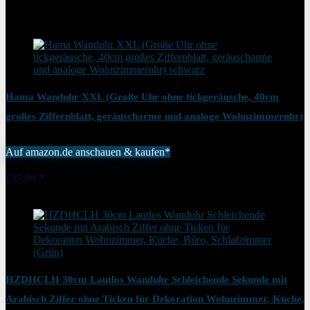
16%
Added to wishlist
Removed from wishlist
0
Hama Wanduhr XXL (Große Uhr ohne tickgeräusche, 40cm
großes Ziffernblatt, geräuscharme und analoge Wohnzimmeruhr)
schwarz
Auf amazon.de anschauen & kaufen*
Added to wishlist
Removed from wishlist
0
€
35,99
Added to wishlist
Removed from wishlist
0
HZDHCLH 30cm Lautlos Wanduhr Schleichende Sekunde mit
Arabisch Ziffer ohne Ticken für Dekoration Wohnzimmer, Küche,