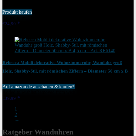
Produkt kaufen
Added to wishlist
Removed from wishlist
0
€
24,90
Added to wishlist
Removed from wishlist
0
Rebecca Mobili dekorative Wohnzimmeruhr, Wanduhr groß
Holz, Shabby-Stil, mit römischen Ziffern – Diameter 50 cm x B
4,5 cm – Art. RE6140
Auf amazon.de anschauen & kaufen*
Added to wishlist
Removed from wishlist
0
€
39,99
1
2
→
Ratgeber Wanduhren