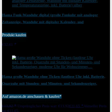
Hama Funk-Wanduhr digital (große Funkuhr mit analoger
Zeitanzeige, Wanduhr mit digitaler Kalender- und
Temperaturanzeige, inkl. Batterie) silber
Produkt kaufen
Added to wishlist
Removed from wishlist
0
€
32,61
Added to wishlist
Removed from wishlist
0
Hama große Wanduhr ohne Ticken (lautlose Uhr inkl. Batterie,
Quarzuhr mit Stunden- und Minuten- und Sekundenzeiger,
moderne Uhr für Wohnzimmer,…
Auf amazon.de anschauen & kaufen*
Added to wishlist
Removed from wishlist
0
€
13,92
Ursprünglicher Preis war: €13,92
€
11,65
Aktueller Preis
ist: €11,65.