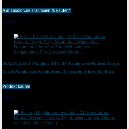
Büro, Schlafzimmer (Grün)
Auf amazon.de anschauen & kaufen*
Added to wishlist
Removed from wishlist
0
€
22,99
Added to wishlist
Removed from wishlist
0
iKALULA DIY Wanduhr, DIY 3D Wanduhren Modern Design
Acryl Wanduhren Wandtattoos Dekoration Uhren für Büro
Wohnzimmer Schlafzimmer Uhr Geschenk Home…
Produkt kaufen
Added to wishlist
Removed from wishlist
0
€
16,99
Added to wishlist
Removed from wishlist
0