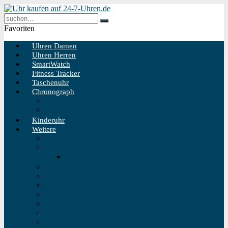
Favoriten
Uhren Damen
Uhren Herren
SmartWatch
Fitness Tracker
Taschenuhr
Chronograph
Chronograph Herren
Chronograph Damen
Kinderuhr
Weitere
Solaruhr
Funkuhr
Funkuhr Wand
Schweizer Uhren
Outdoor Uhr
Taucheruhr
Vintage Uhren
Holzuhren
Fliegeruhren
Bahnhofsuhr