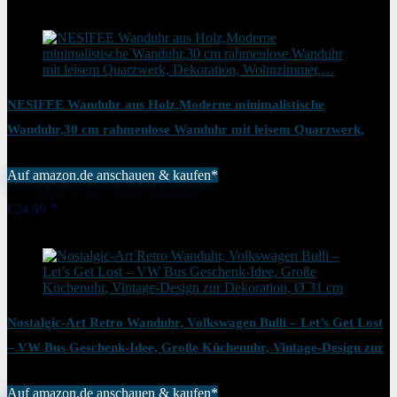
Added to wishlist
Removed from wishlist
0
NESIFEE Wanduhr aus Holz,Moderne minimalistische
Wanduhr,30 cm rahmenlose Wanduhr mit leisem Quarzwerk,
Dekoration, Wohnzimmer,…
Auf amazon.de anschauen & kaufen*
Added to wishlist
Removed from wishlist
0
€
24,99
Added to wishlist
Removed from wishlist
0
Nostalgic-Art Retro Wanduhr, Volkswagen Bulli – Let’s Get Lost
– VW Bus Geschenk-Idee, Große Küchenuhr, Vintage-Design zur
Dekoration, Ø 31 cm
Auf amazon.de anschauen & kaufen*