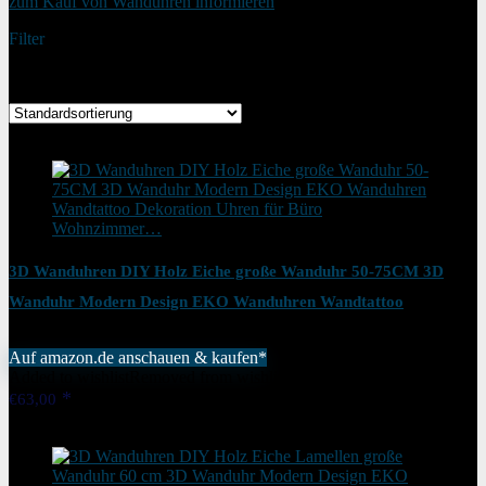
zum Kauf von Wanduhren informieren
Filter
Ergebnisse 1 – 36 von 58 werden angezeigt
Added to wishlist
Removed from wishlist
1
3D Wanduhren DIY Holz Eiche große Wanduhr 50-75CM 3D
Wanduhr Modern Design EKO Wanduhren Wandtattoo
Dekoration Uhren für Büro Wohnzimmer…
Auf amazon.de anschauen & kaufen*
Added to wishlist
Removed from wishlist
1
€
63,00
Added to wishlist
Removed from wishlist
1