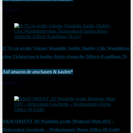
Added to wishlist
Removed from wishlist
0
€
34,95
Added to wishlist
Removed from wishlist
0
Ø 70 cm große Vintage Wanduhr Antike Shabby Chic Wanduhren
ohne Tickgeräusch lautlos Retro römische Ziffern (Landhaus 70
cm)
Auf amazon.de anschauen & kaufen*
Added to wishlist
Removed from wishlist
0
€
59,99
Added to wishlist
Removed from wishlist
0
R&M ORIENT 3D Wanduhr große Moderne Mute DIY –
Dekoration Geschenk – Wohnzimmer Home Office (B-Gold)