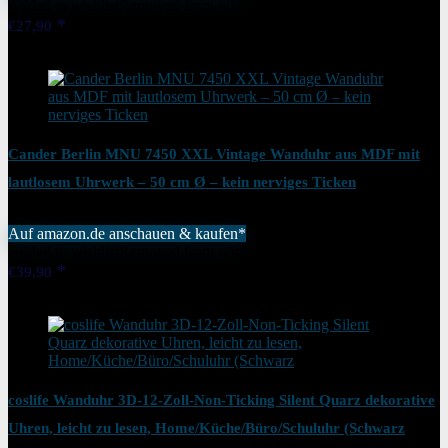
Added to wishlist
Removed from wishlist
0
€
27,90
Added to wishlist
Removed from wishlist
0
Cander Berlin MNU 7450 XXL Vintage Wanduhr aus MDF mit
lautlosem Uhrwerk – 50 cm Ø – kein nerviges Ticken
Auf amazon.de anschauen & kaufen*
Added to wishlist
Removed from wishlist
0
€
39,90
Added to wishlist
Removed from wishlist
0
coslife Wanduhr 3D-12-Zoll-Non-Ticking Silent Quarz dekorative
Uhren, leicht zu lesen, Home/Küche/Büro/Schuluhr (Schwarz