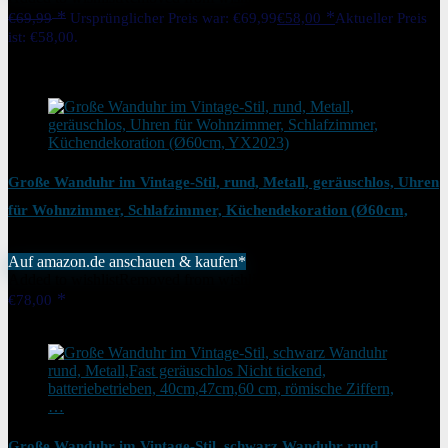
€
69,99
Ursprünglicher Preis war: €69,99
€
58,00
Aktueller Preis
ist: €58,00.
17%
Added to wishlist
Removed from wishlist
0
Große Wanduhr im Vintage-Stil, rund, Metall, geräuschlos, Uhren
für Wohnzimmer, Schlafzimmer, Küchendekoration (Ø60cm,
YX2023)
Auf amazon.de anschauen & kaufen*
Added to wishlist
Removed from wishlist
0
€
78,00
Added to wishlist
Removed from wishlist
0
Große Wanduhr im Vintage-Stil, schwarz Wanduhr rund,