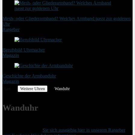
Mesh- oder Gliederarmband? Welches Armband passt zur goldenen
Uhr
Ratgeber
Berufsbild Uhrmacher
Magazin
Geschichte der Armbanduhr
Magazin
Start
Weitere Uhren
Wanduhr
Wanduhr
Wanduhr kaufen – bevor Sie sich zu einem Kauf einer Wanduhr
entscheiden, können
Sie sich ausgiebig hier in unserem Ratgeber