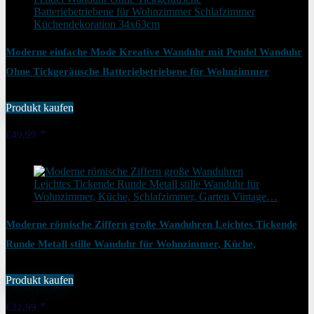
Moderne einfache Mode Kreative Wanduhr mit Pendel Wanduhr
Ohne Tickgeräusche Batteriebetriebene für Wohnzimmer
Schlafzimmer Küchendekoration 34x63cm
Produkt kaufen
Added to wishlist
Removed from wishlist
0
€
49,99
Added to wishlist
Removed from wishlist
0
Moderne römische Ziffern große Wanduhren Leichtes Tickende
Runde Metall stille Wanduhr für Wohnzimmer, Küche,
Schlafzimmer, Garten Vintage…
Produkt kaufen
Added to wishlist
Removed from wishlist
0
€
32,99