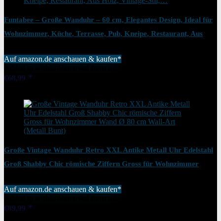
Funtabee – Große Wanduhr – 60 cm, Elegantes Design, Ideal für
Wohnzimmer, Küche, Terrasse, Pub, Kneipe, Restaurant, Aus
Holz, Vintage-Stil,…
Auf amazon.de anschauen & kaufen*
Added to wishlist
Removed from wishlist
0
€
68,99
Added to wishlist
Removed from wishlist
0
Große Vintage Wanduhr Retro XXL Antike Metall Uhr Edelstahl
Groß Shabby Chic römische Ziffern Gross für Wohnzimmer
Wand Ø 80 cm Wall-Art (Metall Bunt)
Auf amazon.de anschauen & kaufen*
Added to wishlist
Removed from wishlist
0
€
89,99
Added to wishlist
Removed from wishlist
0