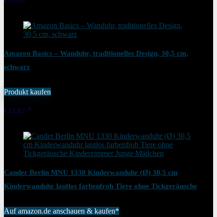
€
33,99
Added to wishlist
Removed from wishlist
1
Amazon Basics – Wanduhr, traditionelles Design, 30,5 cm,
schwarz
Produkt kaufen
Added to wishlist
Removed from wishlist
1
€
12,82
Added to wishlist
Removed from wishlist
0
Cander Berlin MNU 1330 Kinderwanduhr (Ø) 30,5 cm
Kinderwanduhr lautlos farbenfroh Tiere ohne Tickgeräusche
Kinderzimmer Junge Mädchen
Auf amazon.de anschauen & kaufen*