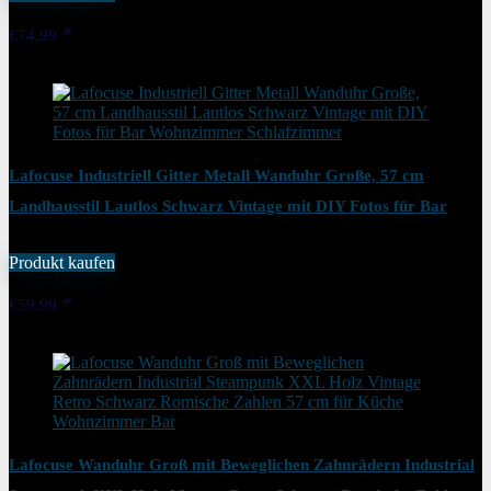
Added to wishlist
Removed from wishlist
0
€
74,99
Added to wishlist
Removed from wishlist
0
Lafocuse Industriell Gitter Metall Wanduhr Große, 57 cm
Landhausstil Lautlos Schwarz Vintage mit DIY Fotos für Bar
Wohnzimmer Schlafzimmer
Produkt kaufen
Added to wishlist
Removed from wishlist
0
€
59,99
Added to wishlist
Removed from wishlist
0
Lafocuse Wanduhr Groß mit Beweglichen Zahnrädern Industrial