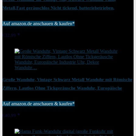
Metall,Fast geräuschlos Nicht tickend, batteriebetrieben,
40cm,47cm,60 cm, römische Ziffern,…
Auf amazon.de anschauen & kaufen*
Added to wishlist
Removed from wishlist
0
€
32,99
Added to wishlist
Removed from wishlist
0
Große Wanduhr, Vintage Schwarz Metall Wanduhr mit Römische
Ziffern, Lautlos Ohne Tickgeräusche Wanduhr, Europäische
Industrie Uhr, Dekor Wanduhr…
Auf amazon.de anschauen & kaufen*
Added to wishlist
Removed from wishlist
0
€
40,99
Added to wishlist
Removed from wishlist
0