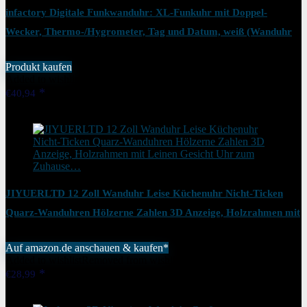
infactory Digitale Funkwanduhr: XL-Funkuhr mit Doppel-
Wecker, Thermo-/Hygrometer, Tag und Datum, weiß (Wanduhr
Digital)
Produkt kaufen
Added to wishlist
Removed from wishlist
0
€
40,94
Added to wishlist
Removed from wishlist
0
JIYUERLTD 12 Zoll Wanduhr Leise Küchenuhr Nicht-Ticken
Quarz-Wanduhren Hölzerne Zahlen 3D Anzeige, Holzrahmen mit
Leinen Gesicht Uhr zum Zuhause…
Auf amazon.de anschauen & kaufen*
Added to wishlist
Removed from wishlist
0
€
28,99
Added to wishlist
Removed from wishlist
0