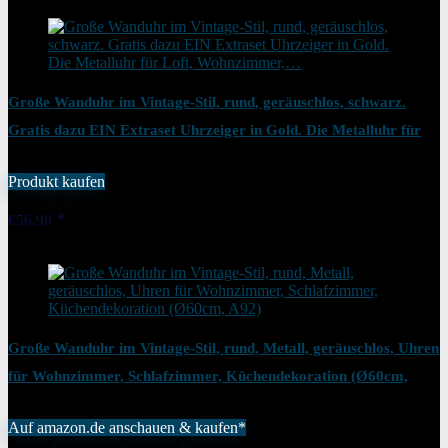
Große Wanduhr im Vintage-Stil, rund, geräuschlos, schwarz.
Gratis dazu EIN Extraset Uhrzeiger in Gold. Die Metalluhr für
Loft, Wohnzimmer,…
Produkt kaufen
Added to wishlist
Removed from wishlist
0
€
56,98
Added to wishlist
Removed from wishlist
0
Große Wanduhr im Vintage-Stil, rund, Metall, geräuschlos, Uhren
für Wohnzimmer, Schlafzimmer, Küchendekoration (Ø60cm,
A92)
Auf amazon.de anschauen & kaufen*
Added to wishlist
Removed from wishlist
0