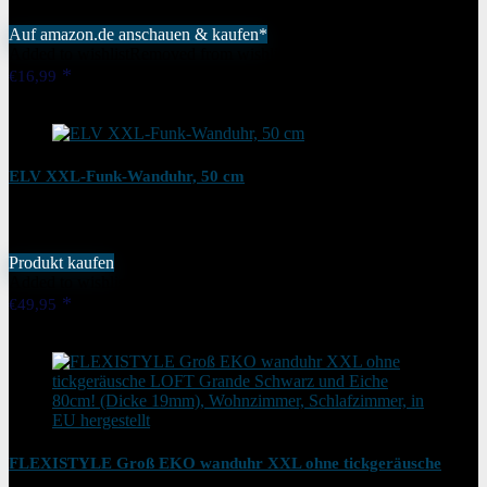
Auf amazon.de anschauen & kaufen*
Added to wishlist
Removed from wishlist
0
€
16,99
Added to wishlist
Removed from wishlist
0
ELV XXL-Funk-Wanduhr, 50 cm
Produkt kaufen
Added to wishlist
Removed from wishlist
0
€
49,95
Added to wishlist
Removed from wishlist
0
FLEXISTYLE Groß EKO wanduhr XXL ohne tickgeräusche