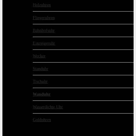
Holzuhren
Fliegeruhren
Bahnhofsuhr
Einzeigeruhr
Wecker
Standuhr
Tischuhr
Wanduhr
Wasserdichte Uhr
Golduhren
schon gelesen?