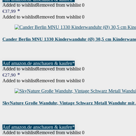
Added to wishlist
Removed from wishlist
0
€
37,99
Added to wishlist
Removed from wishlist
0
Cander Berlin MNU 1330 Kinderwanduhr (Ø) 30,5 cm Kinderwandu
Auf amazon.de anschauen & kaufen*
Added to wishlist
Removed from wishlist
0
€
27,90
Added to wishlist
Removed from wishlist
0
SkyNature Große Wanduhr, Vintage Schwarz Metall Wanduhr mit A
Auf amazon.de anschauen & kaufen*
Added to wishlist
Removed from wishlist
0