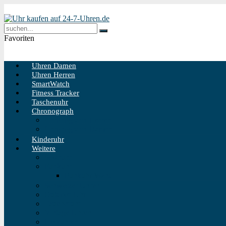
Favoriten
Uhren Damen
Uhren Herren
SmartWatch
Fitness Tracker
Taschenuhr
Chronograph
Chronograph Herren
Chronograph Damen
Kinderuhr
Weitere
Solaruhr
Funkuhr
Funkuhr Wand
Schweizer Uhren
Outdoor Uhr
Taucheruhr
Vintage Uhren
Holzuhren