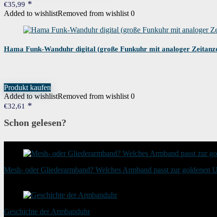
€
35,99
Added to wishlist
Removed from wishlist
0
Hama Funk-Wanduhr digital (große Funkuhr mit analoger Zeitanzeig
Produkt kaufen
Added to wishlist
Removed from wishlist
0
€
32,61
Schon gelesen?
Mesh- oder Gliederarmband? Welches Armband passt zur goldenen 
20. August 2025
Geschichte der Armbanduhr