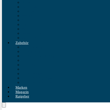
Fliegeruhren
Bahnhofsuhr
Einzeigeruhr
Wecker
Standuhr
Tischuhr
Wanduhr
Wasserdichte Uhr
Golduhren
Zubehör
Uhrenbeweger
Uhrenarmband
Uhrmacherwerkzeug
Uhrenrolle
Uhrenetui
Uhrenhalter
Uhren Reiseetui
Uhren Reinigungsset
Uhren Reparatur Set
Marken
Magazin
Ratgeber