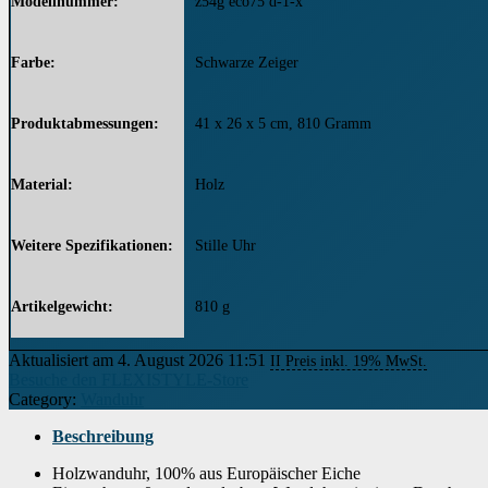
Modellnummer
‎z54g eco75 d-1-x
Farbe
‎Schwarze Zeiger
Produktabmessungen
‎41 x 26 x 5 cm, 810 Gramm
Material
‎Holz
Weitere Spezifikationen
‎Stille Uhr
Artikelgewicht
‎810 g
Aktualisiert am 4. August 2026 11:51
II Preis inkl. 19% MwSt.
Besuche den FLEXISTYLE-Store
Category:
Wanduhr
Beschreibung
Holzwanduhr, 100% aus Europäischer Eiche