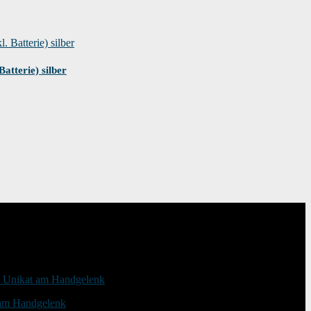
atterie) silber
 am Handgelenk