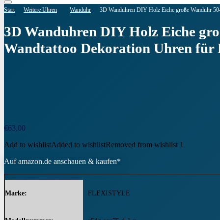
Start
Weitere Uhren
Wanduhr
3D Wanduhren DIY Holz Eiche große Wanduhr 5
3D Wanduhren DIY Holz Eiche g
Wandtattoo Dekoration Uhren fü
€
63,00
Add to wishlist
Added to wishlist
Removed from wishlist
1
Auf amazon.de anschauen & kaufen*
Marke
‎FLEXISTYLE