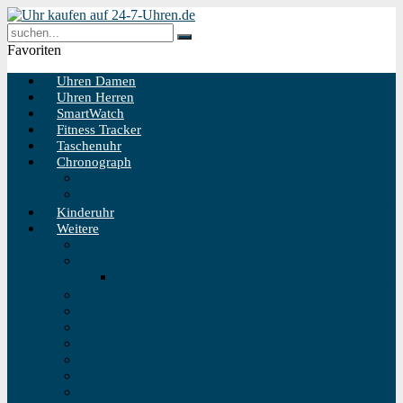
Favoriten
Uhren Damen
Uhren Herren
SmartWatch
Fitness Tracker
Taschenuhr
Chronograph
Chronograph Herren
Chronograph Damen
Kinderuhr
Weitere
Solaruhr
Funkuhr
Funkuhr Wand
Schweizer Uhren
Outdoor Uhr
Taucheruhr
Vintage Uhren
Holzuhren
Fliegeruhren
Bahnhofsuhr