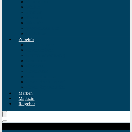
Einzeigeruhr
Wecker
Standuhr
Tischuhr
Wanduhr
Wasserdichte Uhr
Golduhren
Zubehör
Uhrenbeweger
Uhrenarmband
Uhrmacherwerkzeug
Uhrenrolle
Uhrenetui
Uhrenhalter
Uhren Reiseetui
Uhren Reinigungsset
Uhren Reparatur Set
Marken
Magazin
Ratgeber
Kategorie Produktfilter