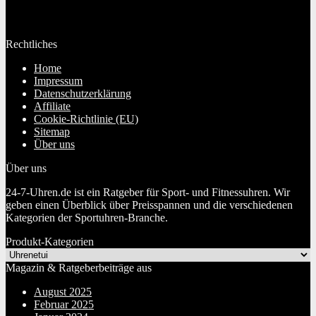
Es wurden keine Produkte gefunden, die deiner Auswahl
entsprechen.
Rechtliches
Home
Impressum
Datenschutzerklärung
Affiliate
Cookie-Richtlinie (EU)
Sitemap
Über uns
Über uns
24-7-Uhren.de ist ein Ratgeber für Sport- und Fitnessuhren. Wir
geben einen Überblick über Preisspannen und die verschiedenen
Kategorien der Sportuhren-Branche.
Produkt-Kategorien
Magazin & Ratgeberbeiträge aus
August 2025
Februar 2025