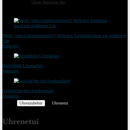
Uhren Reparatur Set
schon gelesen?
Mesh- oder Gliederarmband? Welches Armband passt zur goldenen
Uhr
Ratgeber
Berufsbild Uhrmacher
Magazin
Geschichte der Armbanduhr
Magazin
Start
Uhrenzubehör
Uhrenetui
Uhrenetui