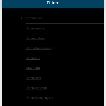
Filtern
Alle anzeigen
Uhrenzubehör
Uhrenbeweger
Uhrenarmband
Uhrmacherwerkzeug
Uhrenrolle
Uhrenetui
Uhrenhalter
Uhren Reiseetui
Uhren Reinigungsset