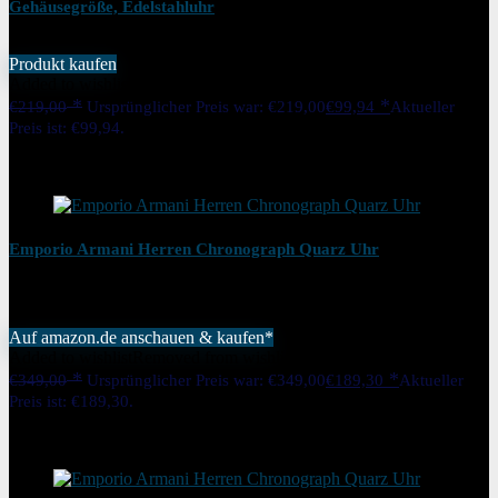
Gehäusegröße, Edelstahluhr
Produkt kaufen
Added to wishlist
Removed from wishlist
0
€
219,00
Ursprünglicher Preis war: €219,00
€
99,94
Aktueller
Preis ist: €99,94.
54%
Added to wishlist
Removed from wishlist
0
Emporio Armani Herren Chronograph Quarz Uhr
Auf amazon.de anschauen & kaufen*
Added to wishlist
Removed from wishlist
0
€
349,00
Ursprünglicher Preis war: €349,00
€
189,30
Aktueller
Preis ist: €189,30.
46%
Added to wishlist
Removed from wishlist
0