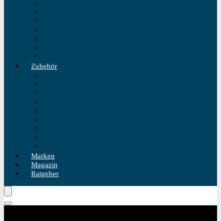
Einzeigeruhr
Wecker
Standuhr
Tischuhr
Wanduhr
Wasserdichte Uhr
Golduhren
Zubehör
Uhrenbeweger
Uhrenarmband
Uhrmacherwerkzeug
Uhrenrolle
Uhrenetui
Uhrenhalter
Uhren Reiseetui
Uhren Reinigungsset
Uhren Reparatur Set
Marken
Magazin
Ratgeber
Kategorie Produktfilter