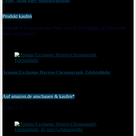
Leder, Stahl oder Silikonarmband
Produkt kaufen
Added to wishlist
Removed from wishlist
0
€
189,00
Ursprünglicher Preis war: €189,00
€
164,39
Aktueller
Preis ist: €164,39.
13%
Added to wishlist
Removed from wishlist
0
Armani Exchange Herren-Chronograph, Edelstahluhr
Auf amazon.de anschauen & kaufen*
Added to wishlist
Removed from wishlist
0
€
150,72
Added to wishlist
Removed from wishlist
0