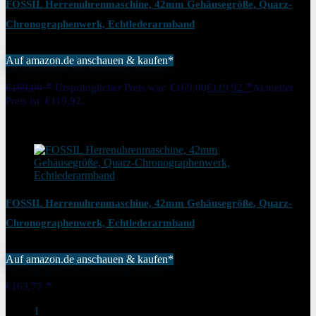
FOSSIL Herrenuhrenmaschine, 42mm Gehäusegröße, Quarz-
Chronographenwerk, Echtlederarmband
Auf amazon.de anschauen & kaufen*
Added to wishlist
Removed from wishlist
0
€
169,00
Ursprünglicher Preis war: €169,00
€
119,92
Aktueller
Preis ist: €119,92.
29%
Added to wishlist
Removed from wishlist
0
FOSSIL Herrenuhrenmaschine, 42mm Gehäusegröße, Quarz-
Chronographenwerk, Echtlederarmband
Auf amazon.de anschauen & kaufen*
Added to wishlist
Removed from wishlist
0
€
163,77
1