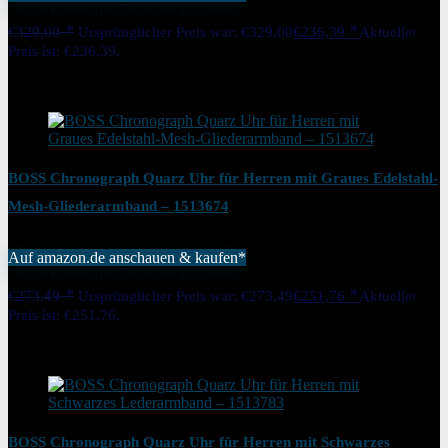
Added to wishlist
Removed from wishlist
0
€
329,00
Ursprünglicher Preis war: €329,00
€
236,39
Aktueller
Preis ist: €236,39.
28%
Added to wishlist
Removed from wishlist
0
BOSS Chronograph Quarz Uhr für Herren mit Graues Edelstahl-
Mesh-Gliederarmband – 1513674
Auf amazon.de anschauen & kaufen*
Added to wishlist
Removed from wishlist
0
€
273,49
Ursprünglicher Preis war: €273,49
€
251,76
Aktueller
Preis ist: €251,76.
8%
Added to wishlist
Removed from wishlist
0
BOSS Chronograph Quarz Uhr für Herren mit Schwarzes