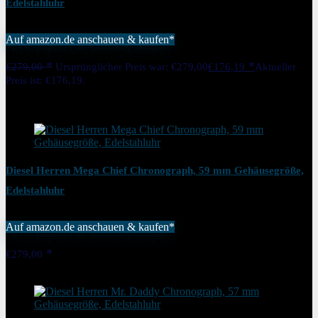
Edelstahluhr
Auf amazon.de anschauen & kaufen*
Added to wishlist
Removed from wishlist
0
€
279,00
Ursprünglicher Preis war: €279,00
€
176,19
Aktueller
Preis ist: €176,19.
37%
Added to wishlist
Removed from wishlist
0
Diesel Herren Mega Chief Chronograph, 59 mm Gehäusegröße,
Edelstahluhr
Auf amazon.de anschauen & kaufen*
Added to wishlist
Removed from wishlist
0
€
279,00
Added to wishlist
Removed from wishlist
0