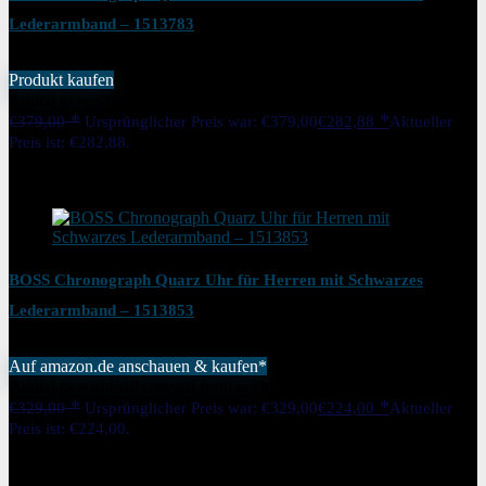
Lederarmband – 1513783
Produkt kaufen
Added to wishlist
Removed from wishlist
0
€
379,00
Ursprünglicher Preis war: €379,00
€
282,88
Aktueller
Preis ist: €282,88.
25%
Added to wishlist
Removed from wishlist
0
BOSS Chronograph Quarz Uhr für Herren mit Schwarzes
Lederarmband – 1513853
Auf amazon.de anschauen & kaufen*
Added to wishlist
Removed from wishlist
0
€
329,00
Ursprünglicher Preis war: €329,00
€
224,00
Aktueller
Preis ist: €224,00.
32%
Added to wishlist
Removed from wishlist
0