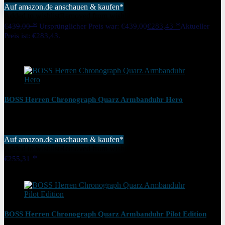
Auf amazon.de anschauen & kaufen*
Added to wishlist
Removed from wishlist
0
€
439,00
Ursprünglicher Preis war: €439,00
€
283,43
Aktueller
Preis ist: €283,43.
35%
Added to wishlist
Removed from wishlist
0
BOSS Herren Chronograph Quarz Armbanduhr Hero
Auf amazon.de anschauen & kaufen*
Added to wishlist
Removed from wishlist
0
€
255,31
Added to wishlist
Removed from wishlist
0
BOSS Herren Chronograph Quarz Armbanduhr Pilot Edition