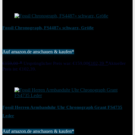
14%
Added to wishlist
Removed from wishlist
0
Fossil Chronograph, FS4487« schwarz, Größe
Auf amazon.de anschauen & kaufen*
Added to wishlist
Removed from wishlist
0
€
159,00
Ursprünglicher Preis war: €159,00
€
102,39
Aktueller
Preis ist: €102,39.
36%
Added to wishlist
Removed from wishlist
0
Fossil Herren Armbanduhr Uhr Chronograph Grant FS4735
Leder
Auf amazon.de anschauen & kaufen*