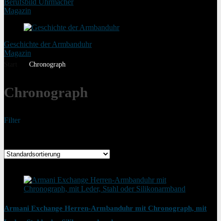
Berufsbild Uhrmacher
Magazin
Geschichte der Armbanduhr
Magazin
Start
Chronograph
Chronograph
Filter
Ergebnisse 1 – 36 von 38 werden angezeigt
Added to wishlist
Removed from wishlist
0
Armani Exchange Herren-Armbanduhr mit Chronograph, mit