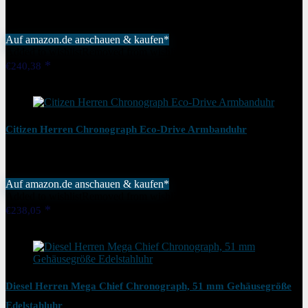
Auf amazon.de anschauen & kaufen*
Added to wishlist
Removed from wishlist
0
€
240,38
Added to wishlist
Removed from wishlist
0
Citizen Herren Chronograph Eco-Drive Armbanduhr
Auf amazon.de anschauen & kaufen*
Added to wishlist
Removed from wishlist
0
€
238,05
Added to wishlist
Removed from wishlist
0
Diesel Herren Mega Chief Chronograph, 51 mm Gehäusegröße
Edelstahluhr