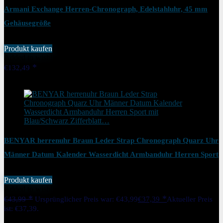
Armani Exchange Herren-Chronograph, Edelstahluhr, 45 mm
Gehäusegröße
Produkt kaufen
Added to wishlist
Removed from wishlist
0
€
132,49
Added to wishlist
Removed from wishlist
0
BENYAR herrenuhr Braun Leder Strap Chronograph Quarz Uhr
Männer Datum Kalender Wasserdicht Armbanduhr Herren Sport
mit Blau/Schwarz Zifferblatt…
Produkt kaufen
Added to wishlist
Removed from wishlist
0
€
43,99
Ursprünglicher Preis war: €43,99
€
37,39
Aktueller Preis
ist: €37,39.
15%