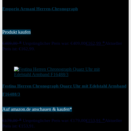
Emporio Armani Herren-Chronograph
Produkt kaufen
Added to wishlist
Removed from wishlist
0
€
409,00
Ursprünglicher Preis war: €409,00
€
162,99
Aktueller
Preis ist: €162,99.
60%
Added to wishlist
Removed from wishlist
0
Festina Herren Chronograph Quarz Uhr mit Edelstahl Armband
F16488/3
Auf amazon.de anschauen & kaufen*
Added to wishlist
Removed from wishlist
0
€
179,00
Ursprünglicher Preis war: €179,00
€
153,91
Aktueller
Preis ist: €153,91.