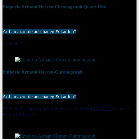
Emporio Armani Herren Chronograph Quarz Uhr
Auf amazon.de anschauen & kaufen*
Added to wishlist
Removed from wishlist
0
€
189,00
Added to wishlist
Removed from wishlist
0
Emporio Armani Herren-Chronograph
Auf amazon.de anschauen & kaufen*
Added to wishlist
Removed from wishlist
0
€
299,00
Ursprünglicher Preis war: €299,00
€
154,22
Aktueller
Preis ist: €154,22.
48%
Added to wishlist
Removed from wishlist
0