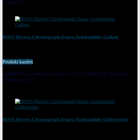
€
185,00
Added to wishlist
Removed from wishlist
0
BOSS Herren Chronograph Quarz Armbanduhr Gallant
Produkt kaufen
Added to wishlist
Removed from wishlist
0
€
329,00
Ursprünglicher Preis war: €329,00
€
215,01
Aktueller
Preis ist: €215,01.
35%
Added to wishlist
Removed from wishlist
0
BOSS Herren Chronograph Quarz Armbanduhr Globetrotter