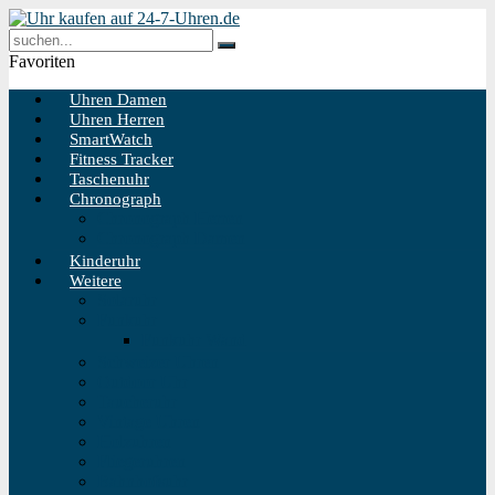
Favoriten
Uhren Damen
Uhren Herren
SmartWatch
Fitness Tracker
Taschenuhr
Chronograph
Chronograph Herren
Chronograph Damen
Kinderuhr
Weitere
Solaruhr
Funkuhr
Funkuhr Wand
Schweizer Uhren
Outdoor Uhr
Taucheruhr
Vintage Uhren
Holzuhren
Fliegeruhren
Bahnhofsuhr