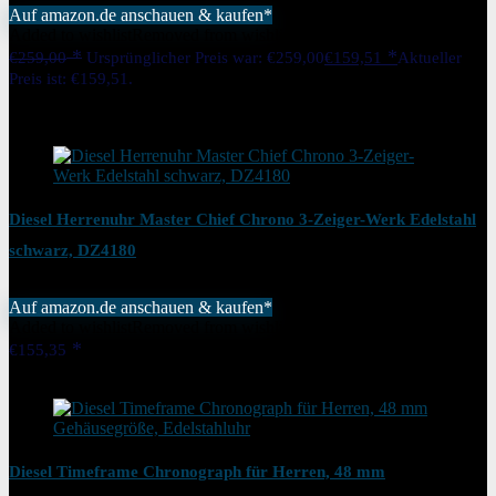
Auf amazon.de anschauen & kaufen*
Added to wishlist
Removed from wishlist
0
€
259,00
Ursprünglicher Preis war: €259,00
€
159,51
Aktueller
Preis ist: €159,51.
38%
Added to wishlist
Removed from wishlist
0
Diesel Herrenuhr Master Chief Chrono 3-Zeiger-Werk Edelstahl
schwarz, DZ4180
Auf amazon.de anschauen & kaufen*
Added to wishlist
Removed from wishlist
0
€
155,35
Added to wishlist
Removed from wishlist
0
Diesel Timeframe Chronograph für Herren, 48 mm