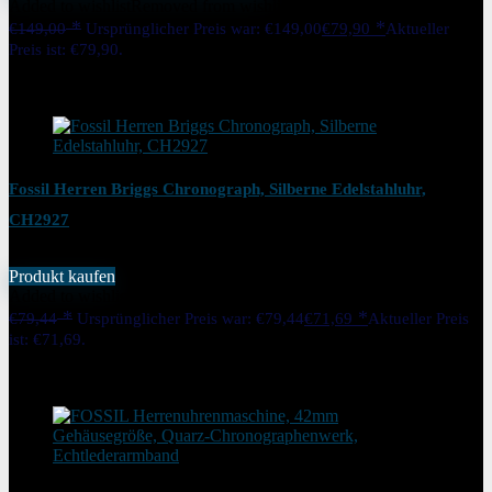
Added to wishlist
Removed from wishlist
0
€
149,00
Ursprünglicher Preis war: €149,00
€
79,90
Aktueller
Preis ist: €79,90.
46%
Added to wishlist
Removed from wishlist
0
Fossil Herren Briggs Chronograph, Silberne Edelstahluhr,
CH2927
Produkt kaufen
Added to wishlist
Removed from wishlist
0
€
79,44
Ursprünglicher Preis war: €79,44
€
71,69
Aktueller Preis
ist: €71,69.
10%
Added to wishlist
Removed from wishlist
0