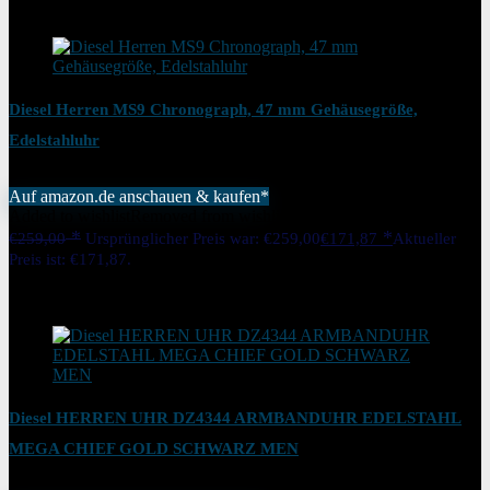
Added to wishlist
Removed from wishlist
0
Diesel Herren MS9 Chronograph, 47 mm Gehäusegröße,
Edelstahluhr
Auf amazon.de anschauen & kaufen*
Added to wishlist
Removed from wishlist
0
€
259,00
Ursprünglicher Preis war: €259,00
€
171,87
Aktueller
Preis ist: €171,87.
34%
Added to wishlist
Removed from wishlist
0
Diesel HERREN UHR DZ4344 ARMBANDUHR EDELSTAHL
MEGA CHIEF GOLD SCHWARZ MEN