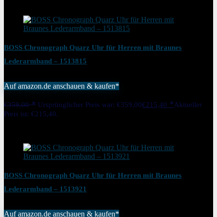
Added to wishlist
Removed from wishlist
0
BOSS Chronograph Quarz Uhr für Herren mit Braunes
Lederarmband – 1513815
Auf amazon.de anschauen & kaufen*
Added to wishlist
Removed from wishlist
0
€
359,00
Ursprünglicher Preis war: €359,00
€
215,40
Aktueller
Preis ist: €215,40.
40%
Added to wishlist
Removed from wishlist
0
BOSS Chronograph Quarz Uhr für Herren mit Braunes
Lederarmband – 1513921
Auf amazon.de anschauen & kaufen*