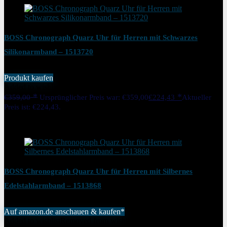
BOSS Chronograph Quarz Uhr für Herren mit Schwarzes
Silikonarmband – 1513720
Produkt kaufen
Added to wishlist
Removed from wishlist
0
€
359,00
Ursprünglicher Preis war: €359,00
€
224,43
Aktueller
Preis ist: €224,43.
37%
Added to wishlist
Removed from wishlist
0
BOSS Chronograph Quarz Uhr für Herren mit Silbernes
Edelstahlarmband – 1513868
Auf amazon.de anschauen & kaufen*
Added to wishlist
Removed from wishlist
0