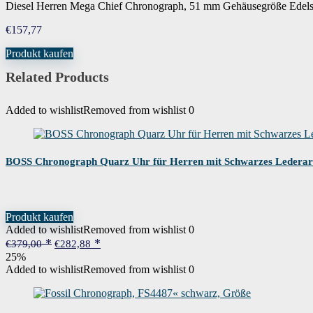
Diesel Herren Mega Chief Chronograph, 51 mm Gehäusegröße Edels
Armbandmaterial
Edelstahl
€
157,77
Produkt kaufen
Modell
DZ4501
Related Products
Höhe des Gehäuses
15 Millimeter
Added to wishlist
Removed from wishlist
0
Gehäusegröße
Extra Large
BOSS Chronograph Quarz Uhr für Herren mit Schwarzes Ledera
Gehäusedurchmesser
5.1 cm
Gehäusematerial
Edelstahl
Produkt kaufen
Added to wishlist
Removed from wishlist
0
Ursprünglicher
Aktueller
€
379,00
€
282,88
Verschluss
Butterfly
Preis
Preis
25%
war:
ist:
Added to wishlist
Removed from wishlist
0
€379,00
€282,88.
Anzeige
Chronograph