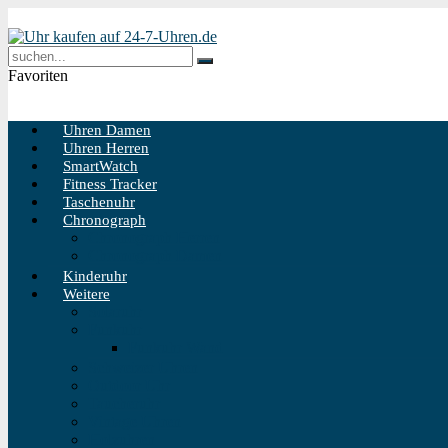
Favoriten
Uhren Damen
Uhren Herren
SmartWatch
Fitness Tracker
Taschenuhr
Chronograph
Chronograph Herren
Chronograph Damen
Kinderuhr
Weitere
Solaruhr
Funkuhr
Funkuhr Wand
Schweizer Uhren
Outdoor Uhr
Taucheruhr
Vintage Uhren
Holzuhren