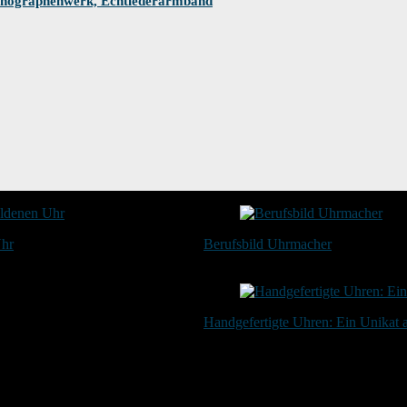
nographenwerk, Echtlederarmband
Uhr
Berufsbild Uhrmacher
21. Februar 2025
Handgefertigte Uhren: Ein Unikat
20. Januar 2024