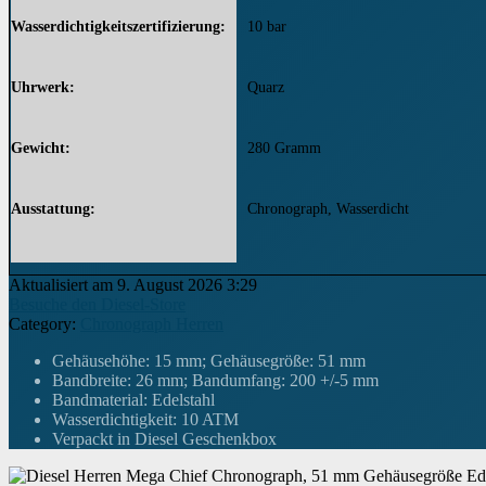
Wasserdichtigkeitszertifizierung
10 bar
Uhrwerk
Quarz
Gewicht
280 Gramm
Ausstattung
Chronograph, Wasserdicht
Kalenderfunktion
Datum
Aktualisiert am 9. August 2026 3:29
Besuche den Diesel-Store
Category:
Chronograph Herren
Zifferblattfarbe
Silber
Gehäusehöhe: 15 mm; Gehäusegröße: 51 mm
Bandbreite: 26 mm; Bandumfang: 200 +/-5 mm
Armbandfarbe
Silber
Bandmaterial: Edelstahl
Wasserdichtigkeit: 10 ATM
Verpackt in Diesel Geschenkbox
Breite des Armbands
26 Millimeter