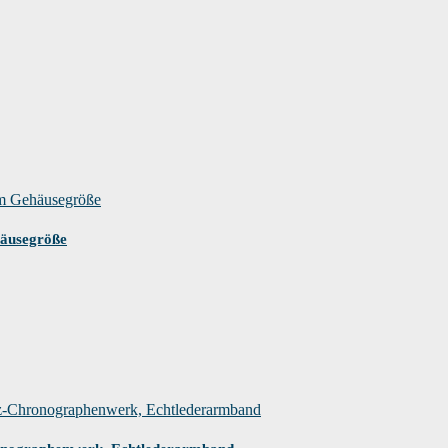
äusegröße