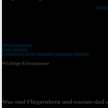
Fliegeruhren verbinden eine maskuline Eleganz mit moderner
Sportli
Treibstoffvorrat zu überwachen. Heute sind sie ein Symbol der modis
Die Santos von Cartier steht dabei an der Spitze. Sie ist nicht nur ei
Besonders beliebt sind auch diejenigen, die „Made in Germany“ heiße
Sie sehen gerade einen Platzhalterinhalt von
YouTube
. Um auf den ei
werden.
Mehr Informationen
Inhalt entsperren
Erforderlichen Service akzeptieren und Inhalte entsperren
Wichtige Erkenntnisse
Fliegeruhren kombinieren maskuline Ausstrahlung und Sportlic
Einst wichtige Instrumente für Piloten, heute modische Klassike
Santos von Cartier ist eine ikonische Fliegeruhr.
Fliegeruhren für Herren sind weltweit sehr beliebt.
Fliegeruhren „Made in Germany“ stehen für Qualität und Präzi
Was sind Fliegeruhren und warum sind si