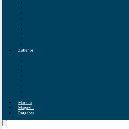
Fliegeruhren
Bahnhofsuhr
Einzeigeruhr
Wecker
Standuhr
Tischuhr
Wanduhr
Wasserdichte Uhr
Golduhren
Zubehör
Uhrenbeweger
Uhrenarmband
Uhrmacherwerkzeug
Uhrenrolle
Uhrenetui
Uhrenhalter
Uhren Reiseetui
Uhren Reinigungsset
Uhren Reparatur Set
Marken
Magazin
Ratgeber