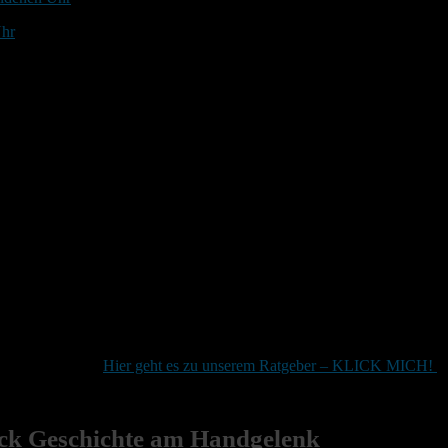
Uhr
nden Fliegeruhr.
Hier geht es zu unserem Ratgeber – KLICK MICH!
.
ück Geschichte am Handgelenk