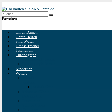
Favoriten
Uhren Damen
Uhren Herren
SmartWatch
Fitness Tracker
Taschenuhr
Chronograph
Chronograph Herren
Chronograph Damen
Kinderuhr
Weitere
Solaruhr
Funkuhr
Funkuhr Wand
Schweizer Uhren
Outdoor Uhr
Taucheruhr
Vintage Uhren
Holzuhren