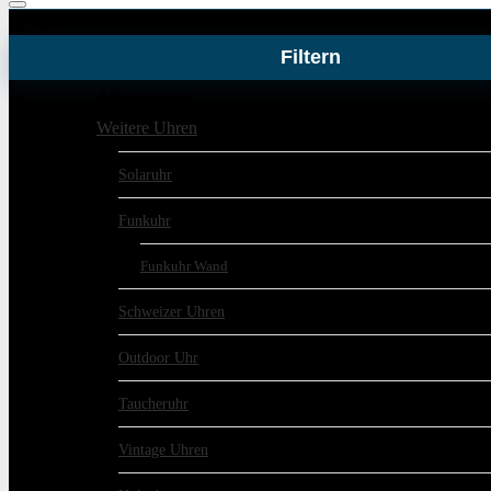
Kategorie Produktfilter
Filtern
Alle anzeigen
Weitere Uhren
Solaruhr
Funkuhr
Funkuhr Wand
Schweizer Uhren
Outdoor Uhr
Taucheruhr
Vintage Uhren