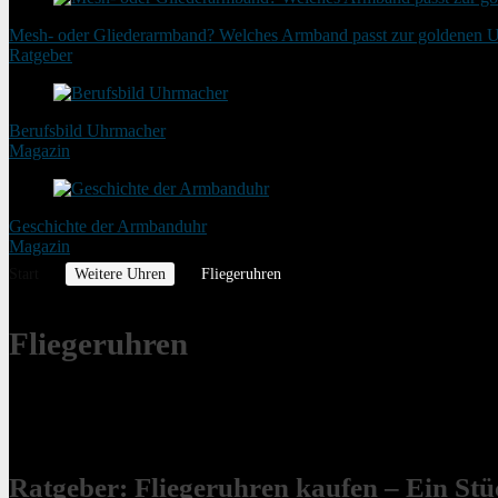
Mesh- oder Gliederarmband? Welches Armband passt zur goldenen 
Ratgeber
Berufsbild Uhrmacher
Magazin
Geschichte der Armbanduhr
Magazin
Start
Weitere Uhren
Fliegeruhren
Fliegeruhren
Fliegeruhren kaufen. Unser Ratgeber hilft Ihnen beim Kauf der passe
Es wurden keine Produkte gefunden, die deiner Auswahl entsprechen
Ratgeber: Fliegeruhren kaufen – Ein St