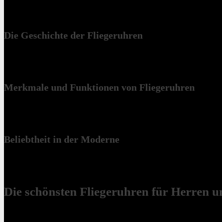
Fliegeruhren haben eine spannende Geschichte und sind heute noch seh
Lesbarkeit machen sie bei Uhrensammlern und Enthusiasten beliebt.
Die Geschichte der Fliegeruhren
Die Geschichte der Fliegeruhren beginnt in der Pionierzeit der Luftfa
Ersten Weltkrieg wurden sie weiterentwickelt, um Piloten zu unterstüt
Merkmale und Funktionen von Fliegeruhren
Fliegeruhren sind für die Luftfahrt ideal. Sie sind gut lesbar, selbs
drehbare Lünetten.
Beliebtheit in der Moderne
Fliegeruhren stehen für Abenteuer und die Geschichte der Luftfahrt. I
kombinieren. Sie verbinden Tradition mit moderner Technologie.
Die schönsten Fliegeruhren für Herren
Fliegeruhren sind bei Herren und Damen sehr beliebt. Sie verbinden t