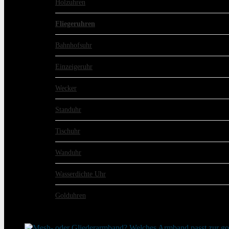
Holzuhren
Fliegeruhren
Bahnhofsuhr
Einzeigeruhr
Wecker
Standuhr
Tischuhr
Wanduhr
Wasserdichte Uhr
Golduhren
schon gelesen?