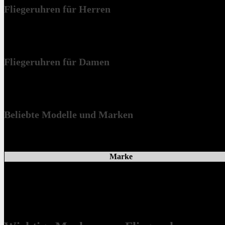
Fliegeruhren für Herren
Marken wie Glashütte, Victorinox und Tutima bieten Herren viele at
Reverse Panda sind gefragt. Sie überzeugen durch exzellente Verarbei
Fliegeruhren für Damen
Damen finden bei Fliegeruhren eine große Auswahl. Beliebt sind kl
Modelle.
Beliebte Modelle und Marken
Cartier, Sinn, Hanhart und DAVOSA sind führende Marken. Sie bieten e
Marke
Glashütte
Victorinox
Tutima
Die Fliegeruhren-Welt bietet ein umfangreiches Sortiment. Für jeden