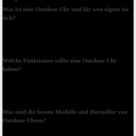
Was ist eine Outdoor-Uhr und für wen eignet sie
sich?
Eine Outdoor-Uhr ist speziell für den Einsatz im Freien konzipiert.
Sie ist ideal für Personen, die Bergsteigen, Wandern, Trekking,
Geocaching, Angeln, Tauchen oder Jagen machen. Sie schützt vor
Erschütterungen, Wasser und widrigen Wetterbedingungen.
Welche Funktionen sollte eine Outdoor-Uhr
haben?
Eine Outdoor-Uhr sollte grundlegende Funktionen wie GPS,
Höhenmesser und Barometer bieten. Zusätzliche Funktionen wie
Sturmwarnungen, Wasserdichtigkeit und Stoßfestigkeit erhöhen die
Sicherheit und den Komfort.
Was sind die besten Modelle und Hersteller von
Outdoor-Uhren?
Zu den führenden Herstellern gehören Garmin, Casio, Apple und