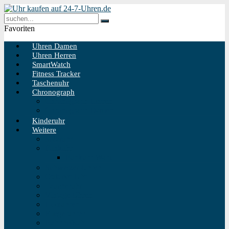
Favoriten
Uhren Damen
Uhren Herren
SmartWatch
Fitness Tracker
Taschenuhr
Chronograph
Chronograph Herren
Chronograph Damen
Kinderuhr
Weitere
Solaruhr
Funkuhr
Funkuhr Wand
Schweizer Uhren
Outdoor Uhr
Taucheruhr
Vintage Uhren
Holzuhren
Fliegeruhren
Bahnhofsuhr