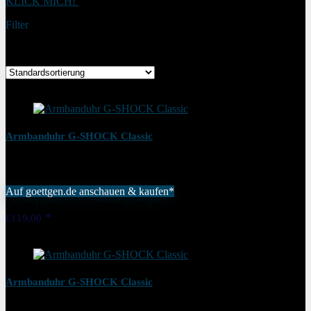
KLICK MICH!
Filter
Alle 19 Ergebnisse werden angezeigt
Added to wishlist
Removed from wishlist
0
Armbanduhr G-SHOCK Classic
Auf goettgen.de anschauen & kaufen*
Added to wishlist
Removed from wishlist
0
€
119,00
Added to wishlist
Removed from wishlist
0
Armbanduhr G-SHOCK Classic