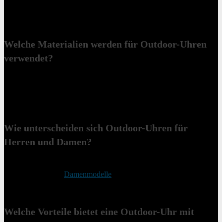
Suunto. Beliebte Modelle sind zum Beispiel die Garmin Instinct 2X
Solar, Apple Watch Ultra 2 und Suunto Vertical. Diese Uhren sind
für diverse Outdoor-Aktivitäten optimiert.
Welche Materialien werden für Outdoor-Uhren
verwendet?
Outdoor-Uhren bestehen aus robusten Materialien wie Kunststoff,
Silikon, Edelstahl oder Titan. Für die Glasabdeckung wird häufig
Saphirglas verwendet. Diese Materialien erhöhen die
Widerstandsfähigkeit gegenüber äußeren Einflüssen.
Wie unterscheiden sich Outdoor-Uhren für
Herren und Damen?
Outdoor-Uhren für Herren sind oftmals größer, schwerer und haben
robustere Designs.
Damenmodelle
sind in der Regel schlanker,
leichter und in subtileren Farben gehalten, ohne dabei an
Funktionalität einzubüßen.
Welche Vorteile bietet eine Outdoor-Uhr mit