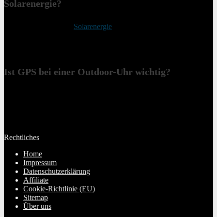
Solarenergie?
Eine Outdoor-Uhr mit
Solarenergie
verlängert die Laufzeit der
Batterie, da sie durch Sonnenlicht ständig aufgeladen wird. Dies ist
besonders vorteilhaft bei längeren Outdoor-Aktivitäten, bei denen
keine Möglichkeit zum Aufladen besteht.
Ist GPS bei einer Outdoor-Uhr wichtig?
Ja, GPS ist essentiell für präzise Standortbestimmung und
Routenführung. Es ermöglicht eine sichere Orientierung in
unbekanntem Terrain und bietet zusätzliche Sicherheit bei Outdoor-
Abenteuern.
Rechtliches
Home
Impressum
Datenschutzerklärung
Affiliate
Cookie-Richtlinie (EU)
Sitemap
Über uns