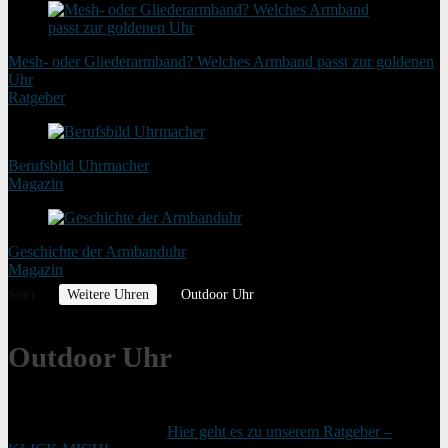
Mesh- oder Gliederarmband? Welches Armband passt zur goldenen
Uhr
Ratgeber
Berufsbild Uhrmacher
Magazin
Geschichte der Armbanduhr
Magazin
Start
Weitere Uhren
Outdoor Uhr
Outdoor Uhr
Outdoor Uhr kaufen. Unser Ratgeber hilft Ihnen beim Kauf der
passenden Outdoor-Uhr.
Hier geht es zu unserem Ratgeber –