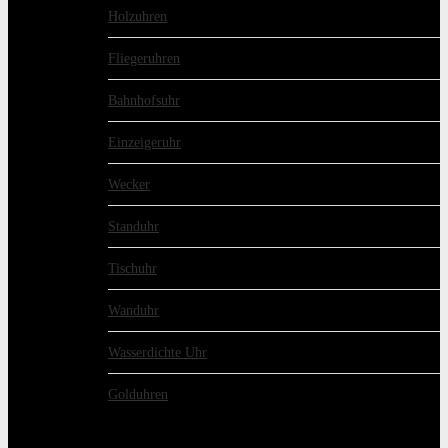
Holzuhren
Fliegeruhren
Bahnhofsuhr
Einzeigeruhr
Wecker
Standuhr
Tischuhr
Wanduhr
Wasserdichte Uhr
Golduhren
schon gelesen?