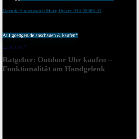
Garmin Smartwatch Marq Driver 010-02006-01
Auf goettgen.de anschauen & kaufen*
Added to wishlist
Removed from wishlist
0
€
2.500,00
Ratgeber: Outdoor Uhr kaufen –
Funktionalität am Handgelenk
Outdoor-Uhren sind wegen ihrer Robustheit und vielfältigen
Funktionen perfekt für Freizeitaktivitäten. Sie schützen vor
Erschütterungen, Wasser und extremen Wetterbedingungen. Dank
GPS, Höhenmesser, Barometer und weiteren Funktionen erleichtern
sie die Orientierung im Gelände. Sie können sogar lebensrettend
sein, indem sie vor plötzlichen Wetterwechseln warnen.
Sie sehen gerade einen Platzhalterinhalt von
YouTube
. Um auf den
eigentlichen Inhalt zuzugreifen, klicken Sie auf die Schaltfläche
unten. Bitte beachten Sie, dass dabei Daten an Drittanbieter
weitergegeben werden.