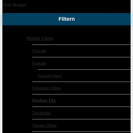
Dein Budget
Filtern
Alle anzeigen
Weitere Uhren
Solaruhr
Funkuhr
Funkuhr Wand
Schweizer Uhren
Outdoor Uhr
Taucheruhr
Vintage Uhren