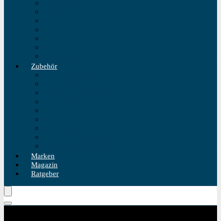
Einzeigeruhr
Wecker
Standuhr
Tischuhr
Wanduhr
Wasserdichte Uhr
Golduhren
Zubehör
Uhrenbeweger
Uhrenarmband
Uhrmacherwerkzeug
Uhrenrolle
Uhrenetui
Uhrenhalter
Uhren Reiseetui
Uhren Reinigungsset
Uhren Reparatur Set
Marken
Magazin
Ratgeber
Kategorie Produktfilter