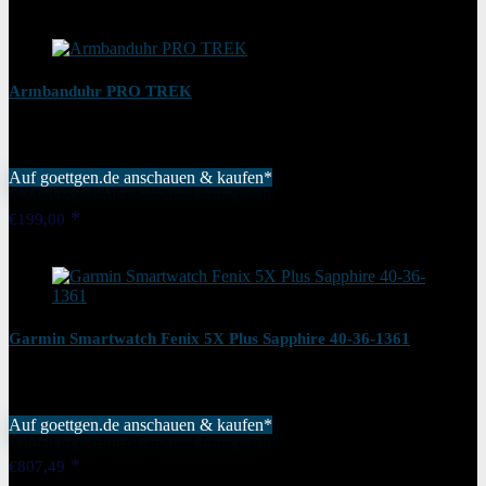
Added to wishlist
Removed from wishlist
0
Armbanduhr PRO TREK
Auf goettgen.de anschauen & kaufen*
Added to wishlist
Removed from wishlist
0
€
199,00
Added to wishlist
Removed from wishlist
0
Garmin Smartwatch Fenix 5X Plus Sapphire 40-36-1361
Auf goettgen.de anschauen & kaufen*
Added to wishlist
Removed from wishlist
0
€
807,49