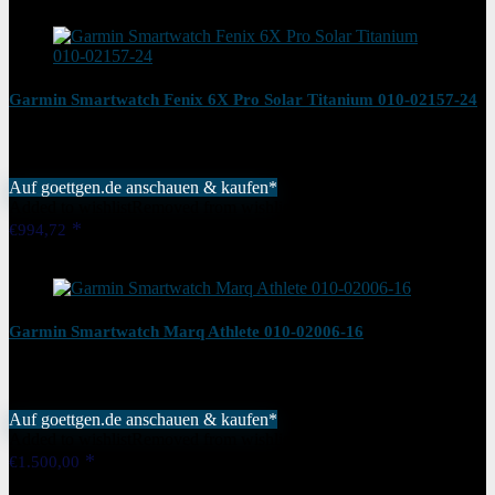
Garmin Smartwatch Fenix 6X Pro Solar Titanium 010-02157-24
Auf goettgen.de anschauen & kaufen*
Added to wishlist
Removed from wishlist
0
€
994,72
Added to wishlist
Removed from wishlist
0
Garmin Smartwatch Marq Athlete 010-02006-16
Auf goettgen.de anschauen & kaufen*
Added to wishlist
Removed from wishlist
0
€
1.500,00
Added to wishlist
Removed from wishlist
0