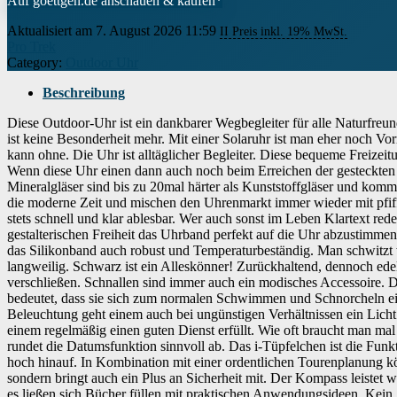
Auf goettgen.de anschauen & kaufen*
Aktualisiert am 7. August 2026 11:59
II Preis inkl. 19% MwSt.
Pro Trek
Category:
Outdoor Uhr
Beschreibung
Diese Outdoor-Uhr ist ein dankbarer Wegbegleiter für alle Naturfreun
ist keine Besonderheit mehr. Mit einer Solaruhr ist man eher noch Vor
kann ohne. Die Uhr ist alltäglicher Begleiter. Diese bequeme Freizeituh
Wenn diese Uhr einen dann auch noch beim Erreichen der gesteckten Zie
Mineralgläser sind bis zu 20mal härter als Kunststoffgläser und komme
die moderne Zeit und mischen den Uhrenmarkt immer wieder mit pfiffi
stets schnell und klar ablesbar. Wer auch sonst im Leben Klartext red
gestalterischen Freiheit das Uhrband perfekt auf die Uhr abzustimm
das Silikonband auch robust und Temperaturbeständig. Man schwitzt w
langweilig. Schwarz ist ein Alleskönner! Zurückhaltend, dennoch edel
verschließen. Schnallen sind immer auch ein modisches Accessoire. Di
bedeutet, dass sie sich zum normalen Schwimmen und Schnorcheln eign
Beleuchtung geht einem auch bei ungünstigen Verhältnissen ein Licht
einem regelmäßig einen guten Dienst erfüllt. Wie oft braucht man m
rundet die Datumsfunktion sinnvoll ab. Das i-Tüpfelchen ist die Funk
hoch hinauf. In Kombination mit einer ordentlichen Tourenplanung 
sondern bringt auch ein Plus an Sicherheit mit. Der Kompass leistet 
es ließen sich Bücher füllen mit praktischen Anwendungsideen. Kein Sp