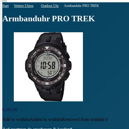
Start
Weitere Uhren
Outdoor Uhr
Armbanduhr PRO TREK
Armbanduhr PRO TREK
€
199,00
Add to wishlist
Added to wishlist
Removed from wishlist
0