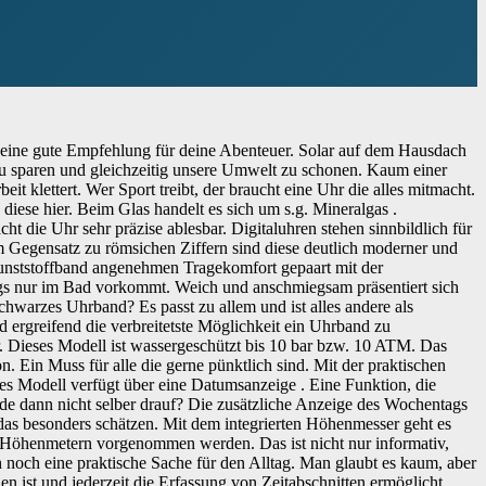
ie eine gute Empfehlung für deine Abenteuer. Solar auf dem Hausdach
l zu sparen und gleichzeitig unsere Umwelt zu schonen. Kaum einer
eit klettert. Wer Sport treibt, der braucht eine Uhr die alles mitmacht.
 diese hier. Beim Glas handelt es sich um s.g. Mineralgas .
t die Uhr sehr präzise ablesbar. Digitaluhren stehen sinnbildlich für
m Gegensatz zu römsichen Ziffern sind diese deutlich moderner und
s Kunststoffband angenehmen Tragekomfort gepaart mit der
wegs nur im Bad vorkommt. Weich und anschmiegsam präsentiert sich
hwarzes Uhrband? Es passt zu allem und ist alles andere als
d ergreifend die verbreitetste Möglichkeit ein Uhrband zu
r. Dieses Modell ist wassergeschützt bis 10 bar bzw. 10 ATM. Das
Ein Muss für alle die gerne pünktlich sind. Mit der praktischen
es Modell verfügt über eine Datumsanzeige . Eine Funktion, die
de dann nicht selber drauf? Die zusätzliche Anzeige des Wochentags
 das besonders schätzen. Mit dem integrierten Höhenmesser geht es
n Höhenmetern vorgenommen werden. Das ist nicht nur informativ,
h noch eine praktische Sache für den Alltag. Man glaubt es kaum, aber
n ist und jederzeit die Erfassung von Zeitabschnitten ermöglicht.