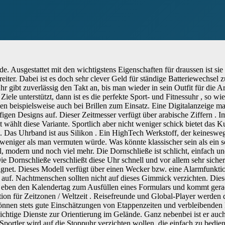
de. Ausgestattet mit den wichtigstens Eigenschaften für draussen ist s
reiter. Dabei ist es doch sehr clever Geld für ständige Batteriewechse
r gibt zuverlässig den Takt an, bis man wieder in sein Outfit für die Arb
le unterstützt, dann ist es die perfekte Sport- und Fitnessuhr , so wie
n beispielsweise auch bei Brillen zum Einsatz. Eine Digitalanzeige mach
gen Designs auf. Dieser Zeitmesser verfügt über arabische Ziffern . I
et wählt diese Variante. Sportlich aber nicht weniger schick bietet da
en. Das Uhrband ist aus Silikon . Ein HighTech Werkstoff, der keines
eniger als man vermuten würde. Was könnte klassischer sein als ein sc
, modern und noch viel mehr. Die Dornschließe ist schlicht, einfach un
e Dornschließe verschließt diese Uhr schnell und vor allem sehr siche
et. Dieses Modell verfügt über einen Wecker bzw. eine Alarmfunktion. 
 auf. Nachtmenschen sollten nicht auf dieses Gimmick verzichten. Dies
al eben den Kalendertag zum Ausfüllen eines Formulars und kommt gera
tion für Zeitzonen / Weltzeit . Reisefreunde und Global-Player werden
können stets gute Einschätzungen von Etappenzeiten und verbleibende
wichtige Dienste zur Orientierung im Gelände. Ganz nebenbei ist er auc
ortler wird auf die Stoppuhr verzichten wollen, die einfach zu bediene