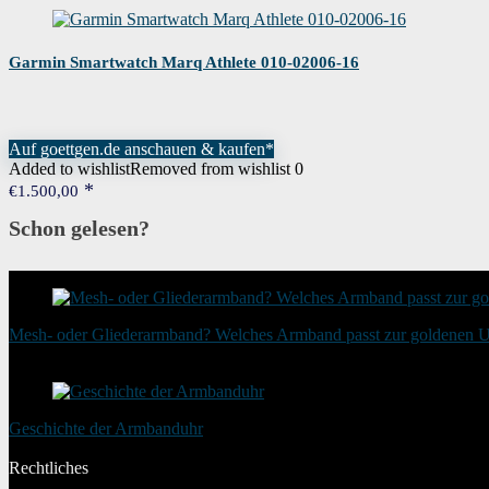
Garmin Smartwatch Marq Athlete 010-02006-16
Auf goettgen.de anschauen & kaufen*
Added to wishlist
Removed from wishlist
0
€
1.500,00
Schon gelesen?
Mesh- oder Gliederarmband? Welches Armband passt zur goldenen 
20. August 2025
Geschichte der Armbanduhr
20. Januar 2024
Rechtliches