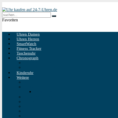
Favoriten
Uhren Damen
Uhren Herren
SmartWatch
Fitness Tracker
Taschenuhr
Chronograph
Chronograph Herren
Chronograph Damen
Kinderuhr
Weitere
Solaruhr
Funkuhr
Funkuhr Wand
Schweizer Uhren
Outdoor Uhr
Taucheruhr
Vintage Uhren
Holzuhren