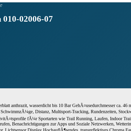
07
 010-02006-07
ferblatt anthrazit, wasserdicht bis 10 Bar GehÃ¤usedurchmesser ca.
r, SchwimmzÃ¼ge, Distanz, Multisport-Tracking, Rundenzeiten, Stockw
AktivitÃ¤tsprofile fÃ¼r Sportarten wie Trail Running, Laufen, Indoor Tr
Anrufen, Benachrichtigungen zur Apps und Soziale Netzwerken, Wette
ichtsensor Display HochauflÃ¶sendes, transreflektives Chroma Farbd