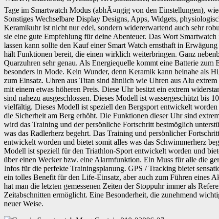
Tage im Smartwatch Modus (abhÃ¤ngig von den Einstellungen), wie
Sonstiges Wechselbare Display Designs, Apps, Widgets, physiologi
Keramikuhr ist nicht nur edel, sondern widererwartend auch sehr robus
sie eine gute Empfehlung für deine Abenteuer. Das Wort Smartwatch 
lassen kann sollte den Kauf einer Smart Watch ernsthaft in Erwägung z
hält Funktionen bereit, die einen wirklich weiterbringen. Ganz neb
Quarzuhren sehr genau. Als Energiequelle kommt eine Batterie zum E
besonders in Mode. Kein Wunder, denn Keramik kann beinahe als Hig
zum Einsatz. Uhren aus Titan sind ähnlich wie Uhren aus Alu extrem l
mit einem etwas höheren Preis. Diese Uhr besitzt ein extrem widersta
sind nahezu ausgeschlossen. Dieses Modell ist wassergeschützt bis 
vielfältig. Dieses Modell ist speziell den Bergsport entwickelt word
die Sicherheit am Berg erhöht. Die Funktionen dieser Uhr sind extrem 
wird das Training und der persönliche Fortschritt bestmöglich unterstü
was das Radlerherz begehrt. Das Training und persönlicher Fortschrit
entwickelt worden und bietet somit alles was das Schwimmerherz begeh
Modell ist speziell für den Triathlon-Sport entwickelt worden und bie
über einen Wecker bzw. eine Alarmfunktion. Ein Muss für alle die gerne
Infos für die perfekte Trainingsplanung. GPS / Tracking bietet sensat
ein tolles Benefit für den Life-Einsatz, aber auch zum Führen eines 
hat man die letzten gemessenen Zeiten der Stoppuhr immer als Referen
Zeitabschnitten ermöglicht. Eine Besonderheit, die zunehmend wicht
neuer Weise.