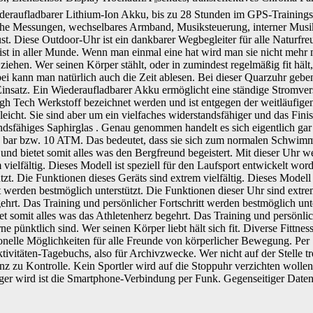
deraufladbarer Lithium-Ion Akku, bis zu 28 Stunden im GPS-Trainin
sche Messungen, wechselbares Armband, Musiksteuerung, interner Musi
t. Diese Outdoor-Uhr ist ein dankbarer Wegbegleiter für alle Naturfreu
ist in aller Munde. Wenn man einmal eine hat wird man sie nicht mehr
iehen. Wer seinen Körper stählt, oder in zumindest regelmäßig fit hält,
enbei kann man natürlich auch die Zeit ablesen. Bei dieser Quarzuhr g
insatz. Ein Wiederaufladbarer Akku ermöglicht eine ständige Stromver
h Tech Werkstoff bezeichnet werden und ist entgegen der weitläufige
eicht. Sie sind aber um ein vielfaches widerstandsfähiger und das Finis
ndsfähiges Saphirglas . Genau genommen handelt es sich eigentlich gar
10 bar bzw. 10 ATM. Das bedeutet, dass sie sich zum normalen Schwim
en und bietet somit alles was den Bergfreund begeistert. Mit dieser Uh
vielfältig. Dieses Modell ist speziell für den Laufsport entwickelt wor
tzt. Die Funktionen dieses Geräts sind extrem vielfältig. Dieses Modell 
t werden bestmöglich unterstützt. Die Funktionen dieser Uhr sind extrem
rt. Das Training und persönlicher Fortschritt werden bestmöglich unter
tet somit alles was das Athletenherz begehrt. Das Training und persönli
 pünktlich sind. Wer seinen Körper liebt hält sich fit. Diverse Fittness
ionelle Möglichkeiten für alle Freunde von körperlicher Bewegung. Per S
Aktivitäten-Tagebuchs, also für Archivzwecke. Wer nicht auf der Stelle
z zu Kontrolle. Kein Sportler wird auf die Stoppuhr verzichten wollen,
iger wird ist die Smartphone-Verbindung per Funk. Gegenseitiger Date