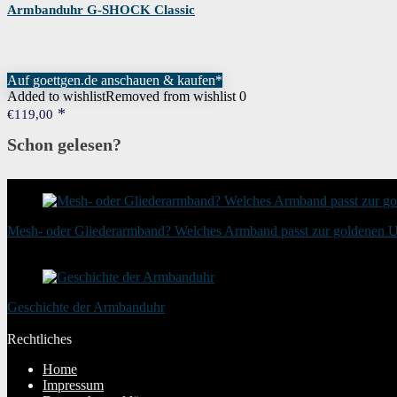
Armbanduhr G-SHOCK Classic
Auf goettgen.de anschauen & kaufen*
Added to wishlist
Removed from wishlist
0
€
119,00
Schon gelesen?
Mesh- oder Gliederarmband? Welches Armband passt zur goldenen 
20. August 2025
Geschichte der Armbanduhr
20. Januar 2024
Rechtliches
Home
Impressum