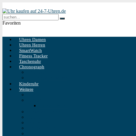
Favoriten
Uhren Damen
Uhren Herren
SmartWatch
Fitness Tracker
Taschenuhr
Chronograph
Chronograph Herren
Chronograph Damen
Kinderuhr
Weitere
Solaruhr
Funkuhr
Funkuhr Wand
Schweizer Uhren
Outdoor Uhr
Taucheruhr
Vintage Uhren
Holzuhren