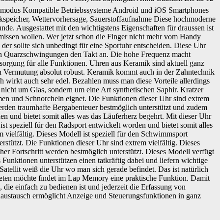
gsmodus Kompatible Betriebssysteme Android und iOS Smartphones
kspeicher, Wettervorhersage, Sauerstoffaufnahme Diese hochmoderne
nde. Ausgestattet mit den wichtigstens Eigenschaften für draussen ist
 missen wollen. Wer jetzt schon die Finger nicht mehr vom Handy
 der sollte sich unbedingt für eine Sportuhr entscheiden. Diese Uhr
eben Quarzschwingungen den Takt an. Die hohe Frequenz macht
sorgung für alle Funktionen. Uhren aus Keramik sind aktuell ganz
n Vermutung absolut robust. Keramik kommt auch in der Zahntechnik
h wirkt auch sehr edel. Bezahlen muss man diese Vorteile allerdings
 nicht um Glas, sondern um eine Art synthetischen Saphir. Kratzer
men und Schnorcheln eignet. Die Funktionen dieser Uhr sind extrem
r werden traumhafte Bergabenteuer bestmöglich unterstützt und zudem
den und bietet somit alles was das Läuferherz begehrt. Mit dieser Uhr
ist speziell für den Radsport entwickelt worden und bietet somit alles
 vielfältig. Dieses Modell ist speziell für den Schwimmsport
stützt. Die Funktionen dieser Uhr sind extrem vielfältig. Dieses
cher Fortschritt werden bestmöglich unterstützt. Dieses Modell verfügt
 Funktionen unterstützen einen tatkräftig dabei und liefern wichtige
atellit weiß die Uhr wo man sich gerade befindet. Das ist natürlich
 treten möchte findet im Lap Memory eine praktische Funktion. Damit
 die einfach zu bedienen ist und jederzeit die Erfassung von
naustausch ermöglicht Anzeige und Steuerungsfunktionen in ganz