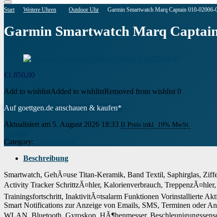
Start
Weitere Uhren
Outdoor Uhr
Garmin Smartwatch Marq Captain 010-02006-
Garmin Smartwatch Marq Captain
€
1.850,00
Add to wishlist
Added to wishlist
Removed from wishlist
0
Auf goettgen.de anschauen & kaufen*
Aktualisiert am 5. August 2026 18:33
II Preis inkl. 19% MwSt.
Garmin
Category:
Outdoor Uhr
Beschreibung
Smartwatch, GehÃ¤use Titan-Keramik, Band Textil, Saphirglas, Zif
Activity Tracker SchrittzÃ¤hler, Kalorienverbrauch, TreppenzÃ¤hle
Trainingsfortschritt, InaktivitÃ¤tsalarm Funktionen Vorinstallierte 
Smart Notifications zur Anzeige von Emails, SMS, Terminen oder 
WLAN, Bluetooth, Gyroskop, HÃ¶henmesser, Beschleunigungssensor, L