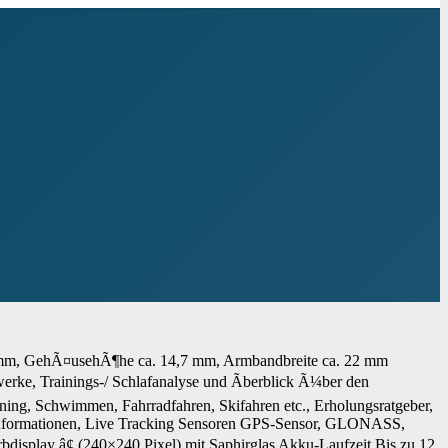
 46 mm, GehÃ¤usehÃ¶he ca. 14,7 mm, Armbandbreite ca. 22 mm
erke, Trainings-/ Schlafanalyse und Ãberblick Ã¼ber den
aining, Schwimmen, Fahrradfahren, Skifahren etc., Erholungsratgeber,
rinformationen, Live Tracking Sensoren GPS-Sensor, GLONASS,
isplay â¢ (240×240 Pixel) mit Saphirglas Akku-Laufzeit Bis zu 12