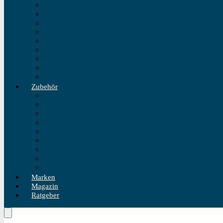
Fliegeruhren
Bahnhofsuhr
Einzeigeruhr
Wecker
Standuhr
Tischuhr
Wanduhr
Wasserdichte Uhr
Golduhren
Zubehör
Uhrenbeweger
Uhrenarmband
Uhrmacherwerkzeug
Uhrenrolle
Uhrenetui
Uhrenhalter
Uhren Reiseetui
Uhren Reinigungsset
Uhren Reparatur Set
Marken
Magazin
Ratgeber