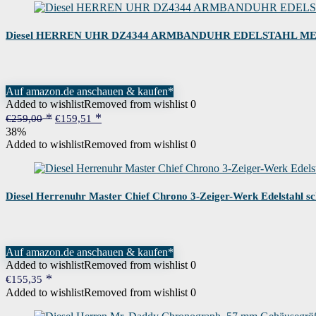
Diesel HERREN UHR DZ4344 ARMBANDUHR EDELSTAHL M
Auf amazon.de anschauen & kaufen*
Added to wishlist
Removed from wishlist
0
Ursprünglicher
Aktueller
€
259,00
€
159,51
Preis
Preis
38%
war:
ist:
Added to wishlist
Removed from wishlist
0
€259,00
€159,51.
Diesel Herrenuhr Master Chief Chrono 3-Zeiger-Werk Edelstahl 
Auf amazon.de anschauen & kaufen*
Added to wishlist
Removed from wishlist
0
€
155,35
Added to wishlist
Removed from wishlist
0