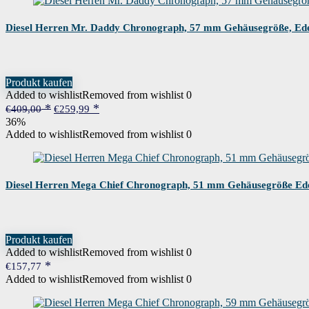
Diesel Herren Mr. Daddy Chronograph, 57 mm Gehäusegröße, Ede
Produkt kaufen
Added to wishlist
Removed from wishlist
0
Ursprünglicher
Aktueller
€
409,00
€
259,99
Preis
Preis
36%
war:
ist:
Added to wishlist
Removed from wishlist
0
€409,00
€259,99.
Diesel Herren Mega Chief Chronograph, 51 mm Gehäusegröße Ede
Produkt kaufen
Added to wishlist
Removed from wishlist
0
€
157,77
Added to wishlist
Removed from wishlist
0