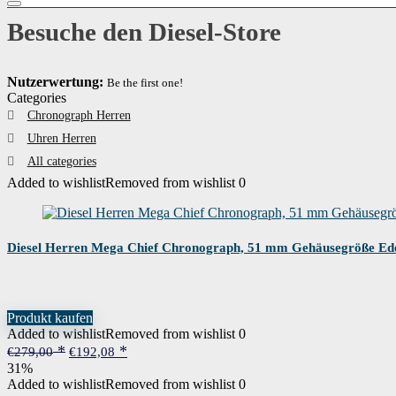
Besuche den Diesel-Store
Nutzerwertung:
Be the first one!
Categories
Chronograph Herren
Uhren Herren
All categories
Added to wishlist
Removed from wishlist
0
Diesel Herren Mega Chief Chronograph, 51 mm Gehäusegröße Ede
Produkt kaufen
Added to wishlist
Removed from wishlist
0
Ursprünglicher
Aktueller
€
279,00
€
192,08
Preis
Preis
31%
war:
ist:
Added to wishlist
Removed from wishlist
0
€279,00
€192,08.