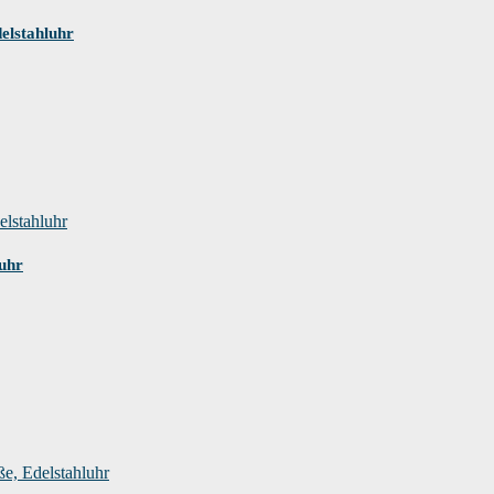
elstahluhr
uhr