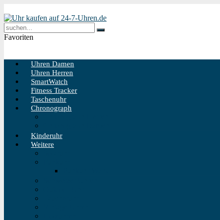
Favoriten
Uhren Damen
Uhren Herren
SmartWatch
Fitness Tracker
Taschenuhr
Chronograph
Chronograph Herren
Chronograph Damen
Kinderuhr
Weitere
Solaruhr
Funkuhr
Funkuhr Wand
Schweizer Uhren
Outdoor Uhr
Taucheruhr
Vintage Uhren
Holzuhren