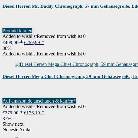
Diesel Herren Mr. Daddy Chronograph, 57 mm Gehäusegröße, Ede
Produkt kaufen
Added to wishlist
Removed from wishlist
0
Ursprünglicher
Aktueller
€
409,00
€
259,99
Preis
Preis
36%
war:
ist:
Added to wishlist
Removed from wishlist
0
€409,00
€259,99.
Diesel Herren Mega Chief Chronograph, 59 mm Gehäusegröße, Ed
Auf amazon.de anschauen & kaufen*
Added to wishlist
Removed from wishlist
0
Ursprünglicher
Aktueller
€
279,00
€
176,19
Preis
Preis
37%
war:
ist:
Show next
€279,00
€176,19.
Neueste Artikel