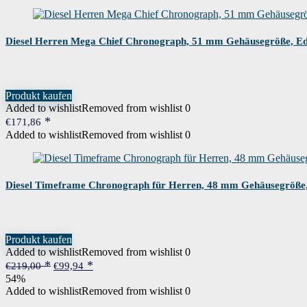
Diesel Herren Mega Chief Chronograph, 51 mm Gehäusegröße, Ed
Produkt kaufen
Added to wishlist
Removed from wishlist
0
€
171,86
Added to wishlist
Removed from wishlist
0
Diesel Timeframe Chronograph für Herren, 48 mm Gehäusegröße,
Produkt kaufen
Added to wishlist
Removed from wishlist
0
Ursprünglicher
Aktueller
€
219,00
€
99,94
Preis
Preis
54%
war:
ist:
Added to wishlist
Removed from wishlist
0
€219,00
€99,94.