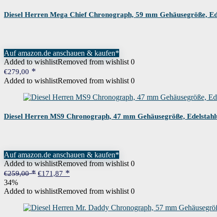
Diesel Herren Mega Chief Chronograph, 59 mm Gehäusegröße, Ed
Auf amazon.de anschauen & kaufen*
Added to wishlist
Removed from wishlist
0
€
279,00
Added to wishlist
Removed from wishlist
0
Diesel Herren MS9 Chronograph, 47 mm Gehäusegröße, Edelstahl
Auf amazon.de anschauen & kaufen*
Added to wishlist
Removed from wishlist
0
Ursprünglicher
Aktueller
€
259,00
€
171,87
Preis
Preis
34%
war:
ist:
Added to wishlist
Removed from wishlist
0
€259,00
€171,87.