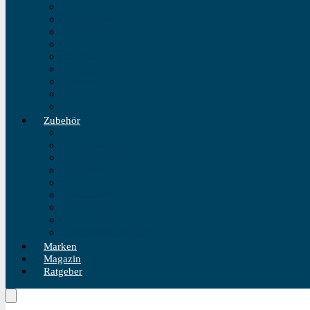
Fliegeruhren
Bahnhofsuhr
Einzeigeruhr
Wecker
Standuhr
Tischuhr
Wanduhr
Wasserdichte Uhr
Golduhren
Zubehör
Uhrenbeweger
Uhrenarmband
Uhrmacherwerkzeug
Uhrenrolle
Uhrenetui
Uhrenhalter
Uhren Reiseetui
Uhren Reinigungsset
Uhren Reparatur Set
Marken
Magazin
Ratgeber