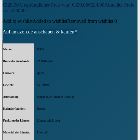
€
329,00
Ursprünglicher Preis war: €329,00
€
224,00
Aktueller Preis
ist: €224,00.
Add to wishlist
Added to wishlist
Removed from wishlist
0
Auf amazon.de anschauen & kaufen*
Marke
BOSS
Breite des Armbands
22 Millimeter
Uhrwerk
Quarz
Gewicht
85 Gramm
Ausstattung
Stoppuhr, 24-Stunden-Anzeige
Kalenderfunktion
Datum
Funktion der Lünette
Lünette mit Ziffern
Material der Lünette
Edelstahl