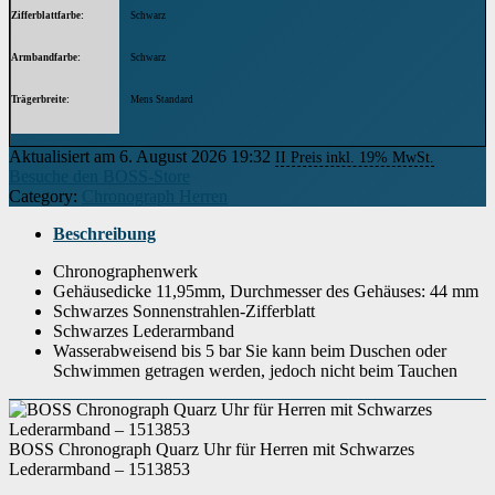
Zifferblattfarbe
Schwarz
Armbandfarbe
Schwarz
Trägerbreite
Mens Standard
Modell
1513853
Aktualisiert am 6. August 2026 19:32
II Preis inkl. 19% MwSt.
Besuche den BOSS-Store
Armbandmaterial
Leder
Category:
Chronograph Herren
Höhe des Gehäuses
11.95 Millimeter
Beschreibung
Gehäusedurchmesser
Chronographenwerk
44 Millimeter
Gehäusedicke 11,95mm, Durchmesser des Gehäuses: 44 mm
Schwarzes Sonnenstrahlen-Zifferblatt
Gehäusematerial
Edelstahl
Schwarzes Lederarmband
Wasserabweisend bis 5 bar Sie kann beim Duschen oder
Verschluss
Dornschließe
Schwimmen getragen werden, jedoch nicht beim Tauchen
Anzeige
Chronograph
Glas
Mineral Glas
BOSS Chronograph Quarz Uhr für Herren mit Schwarzes
Lederarmband – 1513853
Form des Gehäuses
Rund