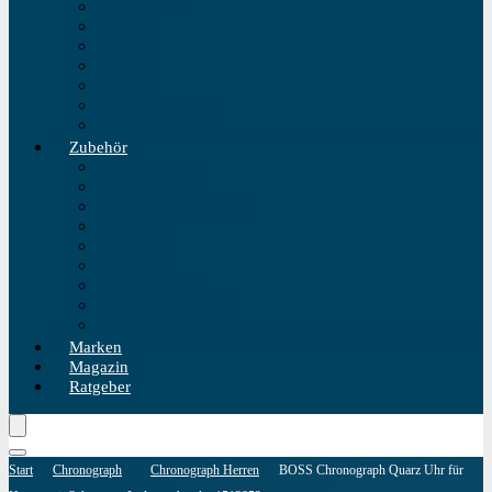
Einzeigeruhr
Wecker
Standuhr
Tischuhr
Wanduhr
Wasserdichte Uhr
Golduhren
Zubehör
Uhrenbeweger
Uhrenarmband
Uhrmacherwerkzeug
Uhrenrolle
Uhrenetui
Uhrenhalter
Uhren Reiseetui
Uhren Reinigungsset
Uhren Reparatur Set
Marken
Magazin
Ratgeber
Start
Chronograph
Chronograph Herren
BOSS Chronograph Quarz Uhr für