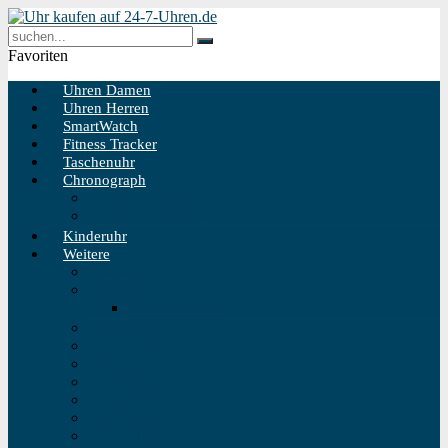
Favoriten
Uhren Damen
Uhren Herren
SmartWatch
Fitness Tracker
Taschenuhr
Chronograph
Chronograph Herren
Chronograph Damen
Kinderuhr
Weitere
Solaruhr
Funkuhr
Funkuhr Wand
Schweizer Uhren
Outdoor Uhr
Taucheruhr
Vintage Uhren
Holzuhren
Fliegeruhren
Bahnhofsuhr