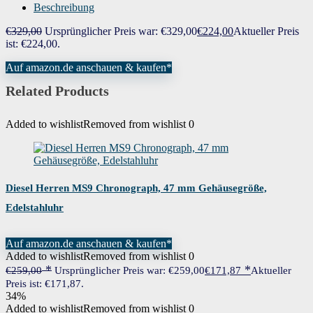
Beschreibung
Artikelnummer
1513853
€
329,00
Ursprünglicher Preis war: €329,00
€
224,00
Aktueller Preis
ist: €224,00.
Wenn dieses Produkt von Amazon verkauft wird, finden Sie die
Garantieinformationen auf der Webseite des Herstellers. Wenn dieses Produkt
von einer anderen Partei verkauft wird, wenden Sie sich bitte direkt an den
Garantie
Verkäufer, um Garantieinformationen für dieses Produkt zu erhalten.
Auf amazon.de anschauen & kaufen*
Möglicherweise finden Sie auch Garantieinformationen auf der Webseite des
Herstellers.
Related Products
Added to wishlist
Removed from wishlist
0
Diesel Herren MS9 Chronograph, 47 mm Gehäusegröße,
Edelstahluhr
Auf amazon.de anschauen & kaufen*
Added to wishlist
Removed from wishlist
0
€
259,00
Ursprünglicher Preis war: €259,00
€
171,87
Aktueller
Preis ist: €171,87.
34%
Added to wishlist
Removed from wishlist
0