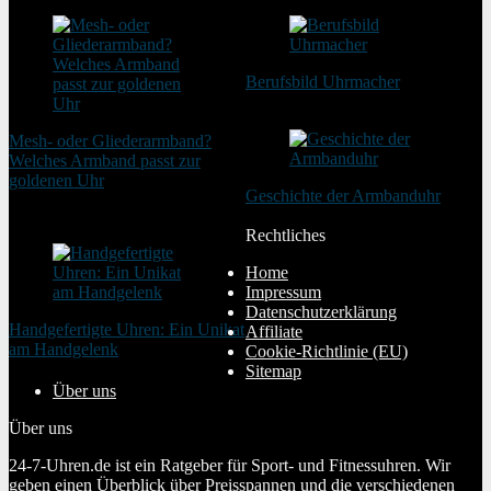
Berufsbild Uhrmacher
21. Februar 2025
Mesh- oder Gliederarmband?
Welches Armband passt zur
goldenen Uhr
Geschichte der Armbanduhr
20. August 2025
20. Januar 2024
Rechtliches
Home
Impressum
Datenschutzerklärung
Handgefertigte Uhren: Ein Unikat
Affiliate
am Handgelenk
Cookie-Richtlinie (EU)
20. Januar 2024
Sitemap
Über uns
Über uns
24-7-Uhren.de ist ein Ratgeber für Sport- und Fitnessuhren. Wir
geben einen Überblick über Preisspannen und die verschiedenen