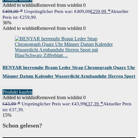
Added to wishlist
Removed from wishlist
0
€
409,00
Ursprünglicher Preis war: €409,00
€
259,99
Aktueller
Preis ist: €259,99.
36%
Added to wishlist
Removed from wishlist
0
BENYAR herrenuhr Braun Leder Strap Chronograph Quarz Uhr
Männer Datum Kalender Wasserdicht Armbanduhr Herren Sport
mit Blau/Schwarz Zifferblatt…
Produkt kaufen
Added to wishlist
Removed from wishlist
0
€
43,99
Ursprünglicher Preis war: €43,99
€
37,39
Aktueller Preis
ist: €37,39.
15%
Schon gelesen?