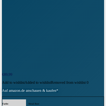
€
89,99
Add to wishlist
Added to wishlist
Removed from wishlist
0
Auf amazon.de anschauen & kaufen*
Farbe
‎Metall Bunt