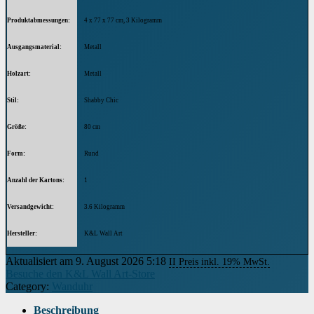
Produktabmessungen
‎4 x 77 x 77 cm, 3 Kilogramm
Ausgangsmaterial
‎Metall
Holzart
‎Metall
Stil
‎Shabby Chic
Größe
‎80 cm
Form
‎Rund
Anzahl der Kartons
‎1
Versandgewicht
‎3.6 Kilogramm
Hersteller
‎K&L Wall Art
Aktualisiert am 9. August 2026 5:18
II Preis inkl. 19% MwSt.
Besuche den K&L Wall Art-Store
Category:
Wanduhr
Beschreibung