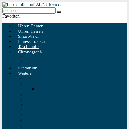
Favoriten
Uhren Damen
Uhren Herren
SmartWatch
Fitness Tracker
Taschenuhr
Chronograph
Chronograph Herren
Chronograph Damen
Kinderuhr
Weitere
Solaruhr
Funkuhr
Funkuhr Wand
Schweizer Uhren
Outdoor Uhr
Taucheruhr
Vintage Uhren
Holzuhren
Fliegeruhren
Bahnhofsuhr