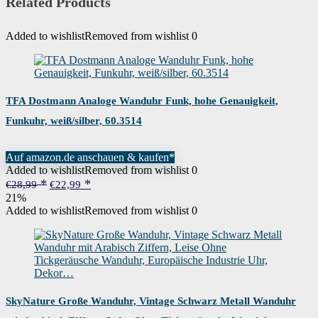
Related Products
Added to wishlist
Removed from wishlist
0
TFA Dostmann Analoge Wanduhr Funk, hohe Genauigkeit,
Funkuhr, weiß/silber, 60.3514
Auf amazon.de anschauen & kaufen*
Added to wishlist
Removed from wishlist
0
Ursprünglicher
Aktueller
€
28,99
€
22,99
Preis
Preis
21%
war:
ist:
Added to wishlist
Removed from wishlist
0
€28,99
€22,99.
SkyNature Große Wanduhr, Vintage Schwarz Metall Wanduhr