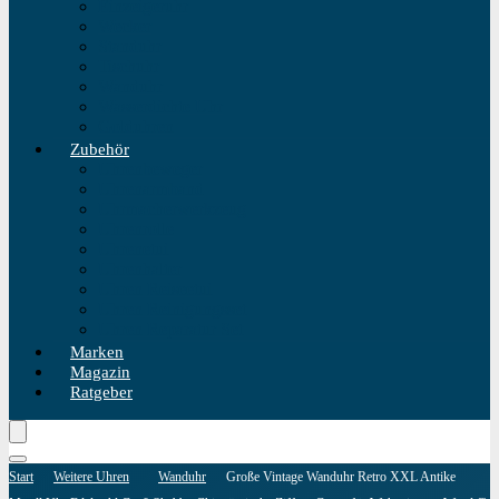
Einzeigeruhr
Wecker
Standuhr
Tischuhr
Wanduhr
Wasserdichte Uhr
Golduhren
Zubehör
Uhrenbeweger
Uhrenarmband
Uhrmacherwerkzeug
Uhrenrolle
Uhrenetui
Uhrenhalter
Uhren Reiseetui
Uhren Reinigungsset
Uhren Reparatur Set
Marken
Magazin
Ratgeber
Start
Weitere Uhren
Wanduhr
Große Vintage Wanduhr Retro XXL Antike