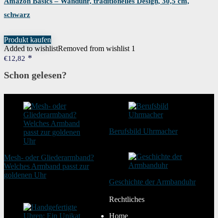
Amazon Basics – Wanduhr, traditionelles Design, 30,5 cm,
schwarz
Produkt kaufen
Added to wishlist
Removed from wishlist
1
€
12,82
Schon gelesen?
Berufsbild Uhrmacher
21. Februar 2025
Mesh- oder Gliederarmband?
Welches Armband passt zur
goldenen Uhr
Geschichte der Armbanduhr
20. August 2025
20. Januar 2024
Rechtliches
Home