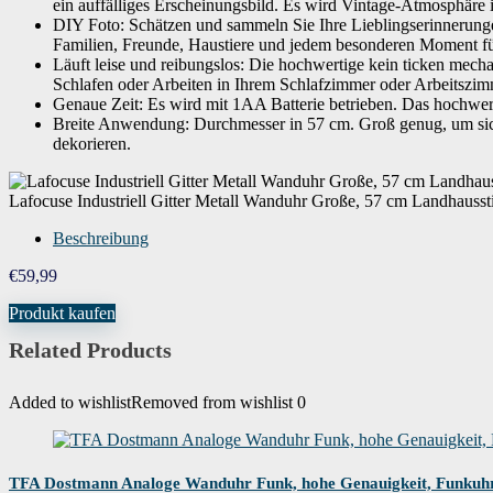
ein auffälliges Erscheinungsbild. Es wird Vintage-Atmosphäre 
DIY Foto: Schätzen und sammeln Sie Ihre Lieblingserinnerungen
Familien, Freunde, Haustiere und jedem besonderen Moment fül
Läuft leise und reibungslos: Die hochwertige kein ticken mecha
Schlafen oder Arbeiten in Ihrem Schlafzimmer oder Arbeitszim
Genaue Zeit: Es wird mit 1AA Batterie betrieben. Das hochwert
Breite Anwendung: Durchmesser in 57 cm. Groß genug, um sic
dekorieren.
Lafocuse Industriell Gitter Metall Wanduhr Große, 57 cm Landhauss
Beschreibung
€
59,99
Produkt kaufen
Related Products
Added to wishlist
Removed from wishlist
0
TFA Dostmann Analoge Wanduhr Funk, hohe Genauigkeit, Funkuhr, 