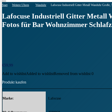
Start
Weitere Uhren
Wanduhr
Lafocuse Industriell Gitter Metall Wanduhr Große
Lafocuse Industriell Gitter Metal
Fotos für Bar Wohnzimmer Schlaf
€
59,99
Add to wishlist
Added to wishlist
Removed from wishlist
0
Produkt kaufen
Marke
‎Lafocuse