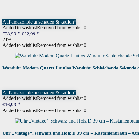
Auf amazon.de anschauen & kaufen*
Added to wishlist
Removed from wishlist
0
Ursprünglicher
Aktueller
€
28,99
€
22,99
Preis
Preis
21%
war:
ist:
Added to wishlist
Removed from wishlist
0
€28,99
€22,99.
Wanduhr Modern Quartz Lautlos Wanduhr Schleichende Sekunde o
Auf amazon.de anschauen & kaufen*
Added to wishlist
Removed from wishlist
0
€
16,99
Added to wishlist
Removed from wishlist
0
Uhr „Vintage“, schwarz und Holz D 39 cm – Kastanienbraun – At