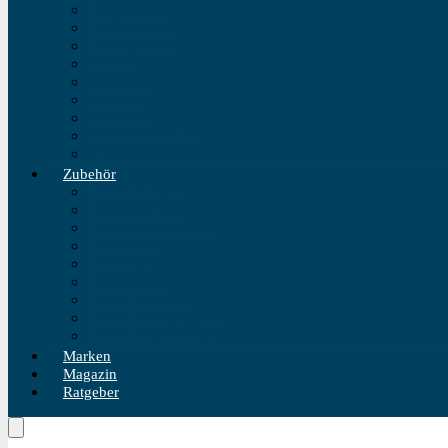
Fliegeruhren
Bahnhofsuhr
Einzeigeruhr
Wecker
Standuhr
Tischuhr
Wanduhr
Wasserdichte Uhr
Golduhren
Zubehör
Uhrenbeweger
Uhrenarmband
Uhrmacherwerkzeug
Uhrenrolle
Uhrenetui
Uhrenhalter
Uhren Reiseetui
Uhren Reinigungsset
Uhren Reparatur Set
Marken
Magazin
Ratgeber