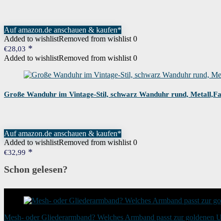
Auf amazon.de anschauen & kaufen*
Added to wishlist
Removed from wishlist
0
€
28,03
Added to wishlist
Removed from wishlist
0
Große Wanduhr im Vintage-Stil, schwarz Wanduhr rund, Metall,Fas
Auf amazon.de anschauen & kaufen*
Added to wishlist
Removed from wishlist
0
€
32,99
Schon gelesen?
Mesh- oder Gliederarmband? Welches Armband passt zur goldenen 