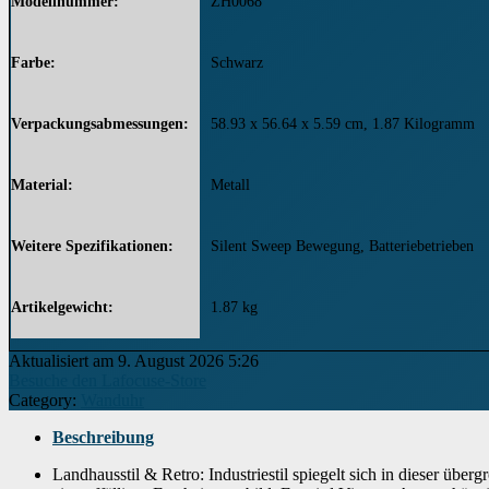
Modellnummer
‎ZH0068
Farbe
‎Schwarz
Verpackungsabmessungen
‎58.93 x 56.64 x 5.59 cm, 1.87 Kilogramm
Material
‎Metall
Weitere Spezifikationen
‎Silent Sweep Bewegung, Batteriebetrieben
Artikelgewicht
‎1.87 kg
Aktualisiert am 9. August 2026 5:26
Besuche den Lafocuse-Store
Category:
Wanduhr
Beschreibung
Landhausstil & Retro: Industriestil spiegelt sich in dieser üb