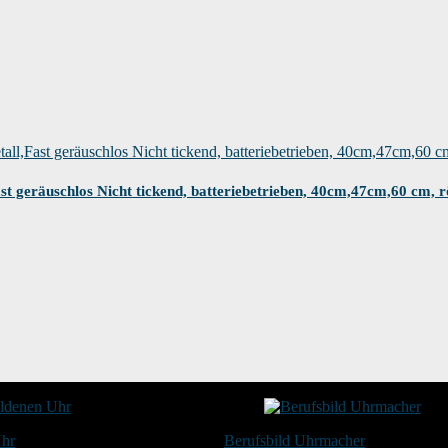
t geräuschlos Nicht tickend, batteriebetrieben, 40cm,47cm,60 cm, 
Uhr
Berufsbild Uhrmacher