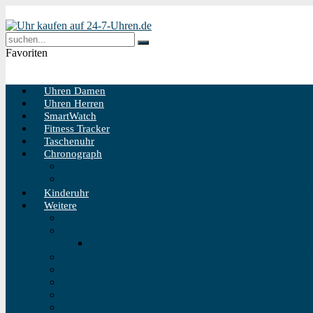
Favoriten
Uhren Damen
Uhren Herren
SmartWatch
Fitness Tracker
Taschenuhr
Chronograph
Chronograph Herren
Chronograph Damen
Kinderuhr
Weitere
Solaruhr
Funkuhr
Funkuhr Wand
Schweizer Uhren
Outdoor Uhr
Taucheruhr
Vintage Uhren
Holzuhren