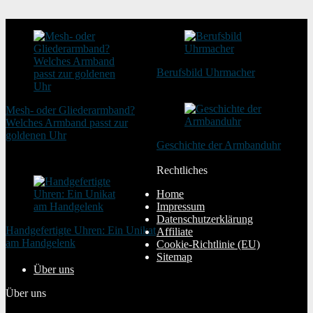
Berufsbild Uhrmacher
21. Februar 2025
Mesh- oder Gliederarmband?
Welches Armband passt zur
goldenen Uhr
Geschichte der Armbanduhr
20. August 2025
20. Januar 2024
Rechtliches
Home
Impressum
Datenschutzerklärung
Handgefertigte Uhren: Ein Unikat
Affiliate
am Handgelenk
Cookie-Richtlinie (EU)
20. Januar 2024
Sitemap
Über uns
Über uns