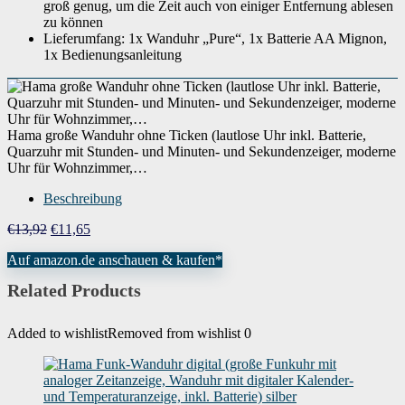
groß genug, um die Zeit auch von einiger Entfernung ablesen
Modellnummer
‎00186338
zu können
Lieferumfang: 1x Wanduhr „Pure“, 1x Batterie AA Mignon,
1x Bedienungsanleitung
Hama große Wanduhr ohne Ticken (lautlose Uhr inkl. Batterie,
Quarzuhr mit Stunden- und Minuten- und Sekundenzeiger, moderne
Uhr für Wohnzimmer,…
Beschreibung
Ursprünglicher
Aktueller
€
13,92
€
11,65
Preis
Preis
Auf amazon.de anschauen & kaufen*
war:
ist:
€13,92
€11,65.
Related Products
Added to wishlist
Removed from wishlist
0