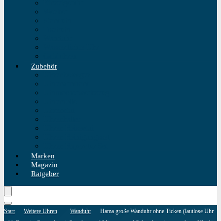
Einzeigeruhr
Wecker
Standuhr
Tischuhr
Wanduhr
Wasserdichte Uhr
Golduhren
Zubehör
Uhrenbeweger
Uhrenarmband
Uhrmacherwerkzeug
Uhrenrolle
Uhrenetui
Uhrenhalter
Uhren Reiseetui
Uhren Reinigungsset
Uhren Reparatur Set
Marken
Magazin
Ratgeber
Start
Weitere Uhren
Wanduhr
Hama große Wanduhr ohne Ticken (lautlose Uhr