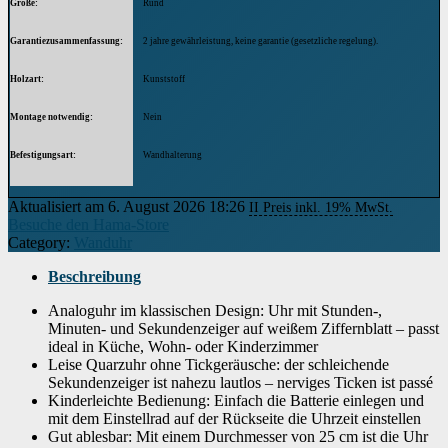
Größe
‎Rund
Garantiezusammenfassung
‎2 jahre gewährleistung, keine garantie (gesetzliche regelung).
Holzart
‎Kunststoff
Montage notwendig
‎Nein
Befestigungsart
‎Wandhalterung
Produktabmessungen
‎36 x 25.5 x 5 cm, 491 Gramm
Aktualisiert am 6. August 2026 18:26
II Preis inkl. 19% MwSt.
Besuche den Hama-Store
Betriebsmodus
‎Elektrisch
Category:
Wanduhr
Anzahl der Artikel
‎1
Beschreibung
Uhrwerk
Analoguhr im klassischen Design: Uhr mit Stunden-,
‎Quarz
Minuten- und Sekundenzeiger auf weißem Ziffernblatt – passt
ideal in Küche, Wohn- oder Kinderzimmer
Wecker
‎Nein
Leise Quarzuhr ohne Tickgeräusche: der schleichende
Sekundenzeiger ist nahezu lautlos – nerviges Ticken ist passé
Anzahl der Batterien
‎1 AA Batterien erforderlich (enthalten).
Kinderleichte Bedienung: Einfach die Batterie einlegen und
mit dem Einstellrad auf der Rückseite die Uhrzeit einstellen
Artikelgewicht
‎491 Gramm
Gut ablesbar: Mit einem Durchmesser von 25 cm ist die Uhr