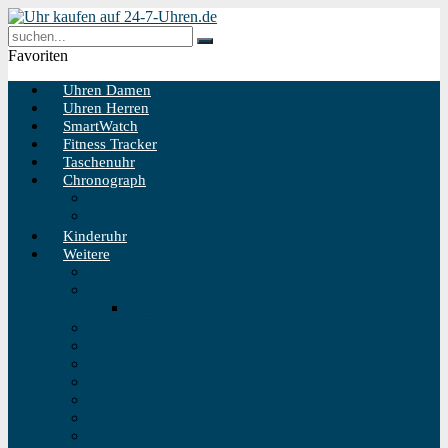
Favoriten
Uhren Damen
Uhren Herren
SmartWatch
Fitness Tracker
Taschenuhr
Chronograph
Chronograph Herren
Chronograph Damen
Kinderuhr
Weitere
Solaruhr
Funkuhr
Funkuhr Wand
Schweizer Uhren
Outdoor Uhr
Taucheruhr
Vintage Uhren
Holzuhren
Fliegeruhren
Bahnhofsuhr