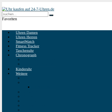
Favoriten
Uhren Damen
Uhren Herren
SmartWatch
Fitness Tracker
Taschenuhr
Chronograph
Chronograph Herren
Chronograph Damen
Kinderuhr
Weitere
Solaruhr
Funkuhr
Funkuhr Wand
Schweizer Uhren
Outdoor Uhr
Taucheruhr
Vintage Uhren
Holzuhren