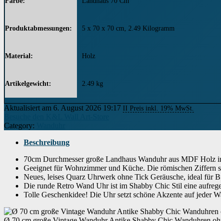
Farbe
‎Landhaus 70 Cm
Produktabmessungen
‎5 x 70 x 70 cm, 2.49 Kilogramm
Material
‎Holz
Artikelgewicht
‎2.49 kg
Aktualisiert am 6. August 2026 19:17
II Preis inkl. 19% MwSt.
Besuche den K&L Wall Art-Store
Category:
Wanduhr
Beschreibung
70cm Durchmesser große Landhaus Wanduhr aus MDF Holz i
Geeignet für Wohnzimmer und Küche. Die römischen Ziffern si
Neues, leises Quarz Uhrwerk ohne Tick Geräusche, ideal für 
Die runde Retro Wand Uhr ist im Shabby Chic Stil eine aufreg
Tolle Geschenkidee! Die Uhr setzt schöne Akzente auf jeder 
Ø 70 cm große Vintage Wanduhr Antike Shabby Chic Wanduhren ohne