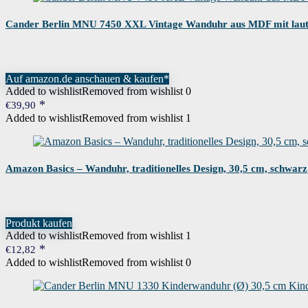
Cander Berlin MNU 7450 XXL Vintage Wanduhr aus MDF mit lautl
Auf amazon.de anschauen & kaufen*
Added to wishlist
Removed from wishlist
0
€
39,90
Added to wishlist
Removed from wishlist
1
Amazon Basics – Wanduhr, traditionelles Design, 30,5 cm, schwarz
Produkt kaufen
Added to wishlist
Removed from wishlist
1
€
12,82
Added to wishlist
Removed from wishlist
0