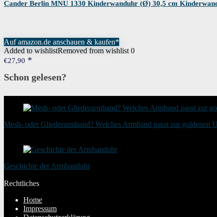
Cander Berlin MNU 1330 Kinderwanduhr (Ø) 30,5 cm Kinderwandu
Auf amazon.de anschauen & kaufen*
Added to wishlist
Removed from wishlist
0
€
27,90
Schon gelesen?
Mesh- oder Gliederarmband? Welches Armband passt zur goldenen 
20. August 2025
Geschichte der Armbanduhr
20. Januar 2024
Rechtliches
Home
Impressum