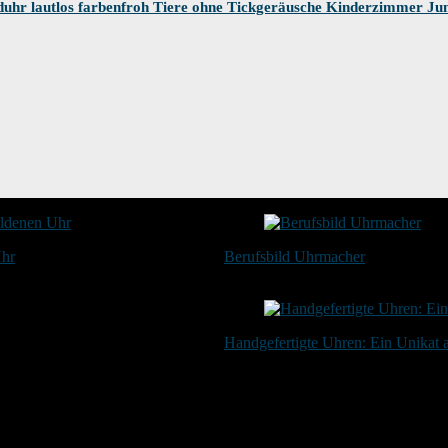
hr lautlos farbenfroh Tiere ohne Tickgeräusche Kinderzimmer J
Uhr
Berufsbild Uhrmacher
21. Februar 2025
Handgefertigte Uhren: Ein Unikat
20. Januar 2024