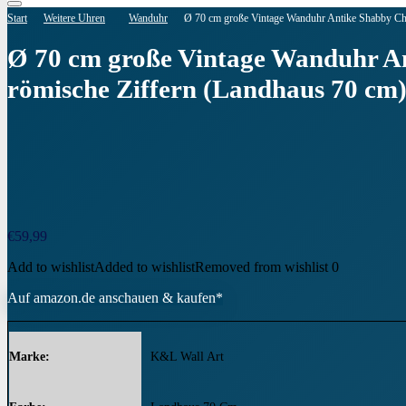
Start
Weitere Uhren
Wanduhr
Ø 70 cm große Vintage Wanduhr Antike Shabby Chi
Ø 70 cm große Vintage Wanduhr An
römische Ziffern (Landhaus 70 cm
€
59,99
Add to wishlist
Added to wishlist
Removed from wishlist
0
Auf amazon.de anschauen & kaufen*
Marke
‎K&L Wall Art