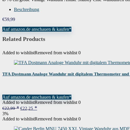
Beschreibung
€
59,99
Auf amazon.de anschauen & kaufen*
Related Products
Added to wishlist
Removed from wishlist
0
TFA Dostmann Analoge Wanduhr mit digitalem Thermometer und 
Auf amazon.de anschauen & kaufen*
Added to wishlist
Removed from wishlist
0
Ursprünglicher
Aktueller
€
22,99
€
22,25
Preis
Preis
3%
war:
ist:
Added to wishlist
Removed from wishlist
0
€22,99
€22,25.