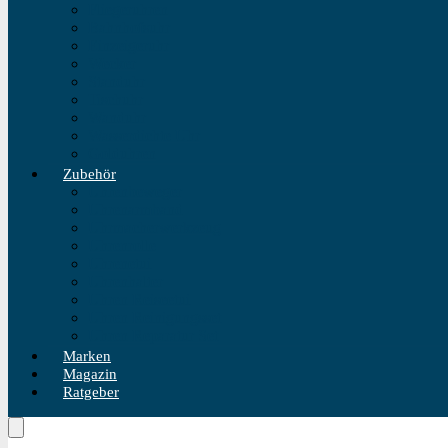
Fliegeruhren
Bahnhofsuhr
Einzeigeruhr
Wecker
Standuhr
Tischuhr
Wanduhr
Wasserdichte Uhr
Golduhren
Zubehör
Uhrenbeweger
Uhrenarmband
Uhrmacherwerkzeug
Uhrenrolle
Uhrenetui
Uhrenhalter
Uhren Reiseetui
Uhren Reinigungsset
Uhren Reparatur Set
Marken
Magazin
Ratgeber