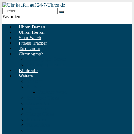
Favoriten
Uhren Damen
Uhren Herren
SmartWatch
Fitness Tracker
Taschenuhr
Chronograph
Chronograph Herren
Chronograph Damen
Kinderuhr
Weitere
Solaruhr
Funkuhr
Funkuhr Wand
Schweizer Uhren
Outdoor Uhr
Taucheruhr
Vintage Uhren
Holzuhren
Fliegeruhren
Bahnhofsuhr