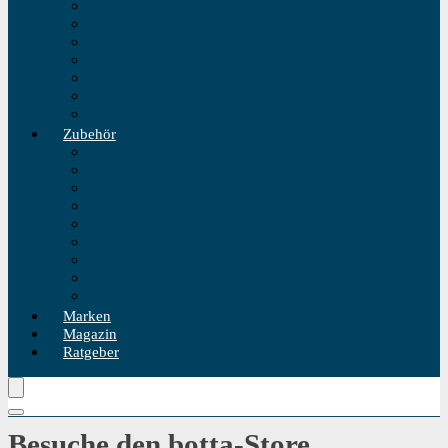
Einzeigeruhr
Wecker
Standuhr
Tischuhr
Wanduhr
Wasserdichte Uhr
Golduhren
Zubehör
Uhrenbeweger
Uhrenarmband
Uhrmacherwerkzeug
Uhrenrolle
Uhrenetui
Uhrenhalter
Uhren Reiseetui
Uhren Reinigungsset
Uhren Reparatur Set
Marken
Magazin
Ratgeber
Besuche den botta-Store