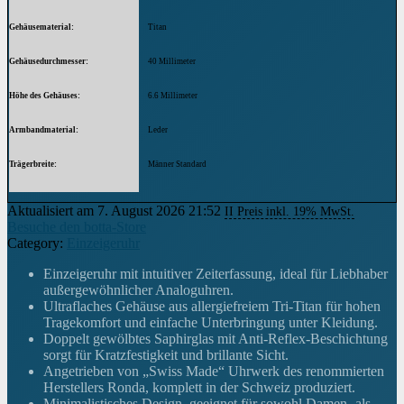
Gehäusematerial
Titan
Gehäusedurchmesser
40 Millimeter
Höhe des Gehäuses
6.6 Millimeter
Armbandmaterial
Leder
Trägerbreite
Männer Standard
Breite des Armbands
22 Millimeter
Aktualisiert am 7. August 2026 21:52
II Preis inkl. 19% MwSt.
Besuche den botta-Store
Armbandfarbe
Schwarz
Category:
Einzeigeruhr
Zifferblattfarbe
schwarz
Einzeigeruhr mit intuitiver Zeiterfassung, ideal für Liebhaber
außergewöhnlicher Analoguhren.
Material der Lünette
Titan
Ultraflaches Gehäuse aus allergiefreiem Tri-Titan für hohen
Tragekomfort und einfache Unterbringung unter Kleidung.
Funktion der Lünette
Doppelt gewölbtes Saphirglas mit Anti-Reflex-Beschichtung
12-Stunden-Zeitanzeige
sorgt für Kratzfestigkeit und brillante Sicht.
Angetrieben von „Swiss Made“ Uhrwerk des renommierten
Ausstattung
Einzeigerprinzip, Wasserdicht, Swiss Made Quarzwerk
Herstellers Ronda, komplett in der Schweiz produziert.
Minimalistisches Design, geeignet für sowohl Damen- als