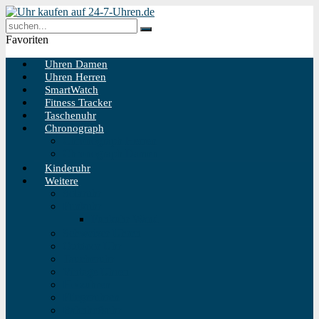
Favoriten
Uhren Damen
Uhren Herren
SmartWatch
Fitness Tracker
Taschenuhr
Chronograph
Chronograph Herren
Chronograph Damen
Kinderuhr
Weitere
Solaruhr
Funkuhr
Funkuhr Wand
Schweizer Uhren
Outdoor Uhr
Taucheruhr
Vintage Uhren
Holzuhren
Fliegeruhren
Bahnhofsuhr