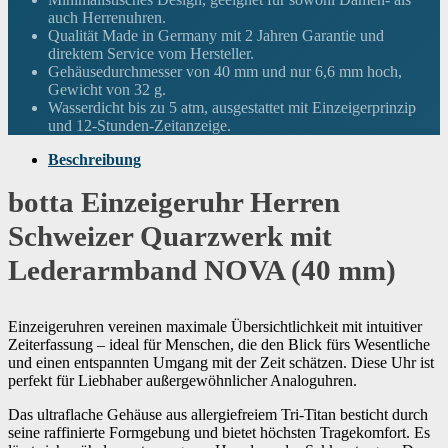
Gewicht
32 Gramm
auch Herrenuhren.
Qualität Made in Germany mit 2 Jahren Garantie und
Uhrwerk
Schweizer Quarzwerk
direktem Service vom Hersteller.
Gehäusedurchmesser von 40 mm und nur 6,6 mm hoch,
Wasserdichtigkeitszertifizierung
5.00 atmosphere
Gewicht von 32 g.
Wasserdicht bis zu 5 atm, ausgestattet mit Einzeigerprinzip
Wenn dieses Produkt von Amazon verkauft wird, findest du die
und 12-Stunden-Zeitanzeige.
Garantieinformationen auf der Webseite des Herstellers. Wenn dieses
Produkt von einer anderen Partei verkauft wird, wende dich bitte
Garantie
direkt an den Verkäufer, um Garantieinformationen für dieses
Produkt zu erhalten. Möglicherweise findest du auch
Beschreibung
Garantieinformationen auf der Webseite des Herstellers.
botta Einzeigeruhr Herren
Schweizer Quarzwerk mit
Lederarmband NOVA (40 mm)
Einzeigeruhren vereinen maximale Übersichtlichkeit mit intuitiver
Zeiterfassung – ideal für Menschen, die den Blick fürs Wesentliche
und einen entspannten Umgang mit der Zeit schätzen. Diese Uhr ist
perfekt für Liebhaber außergewöhnlicher Analoguhren.
Das ultraflache Gehäuse aus allergiefreiem Tri-Titan besticht durch
seine raffinierte Formgebung und bietet höchsten Tragekomfort. Es