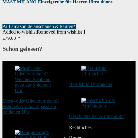
MAST MILANO Einzeigeruhr für Herren Ultra dünne
Auf amazon.de anschauen & kaufen*
Added to wishlist
Removed from wishlist
1
€
79,00
Schon gelesen?
Berufsbild Uhrmacher
21. Februar 2025
Mesh- oder Gliederarmband?
Welches Armband passt zur
goldenen Uhr
Geschichte der Armbanduhr
20. August 2025
20. Januar 2024
Rechtliches
Home