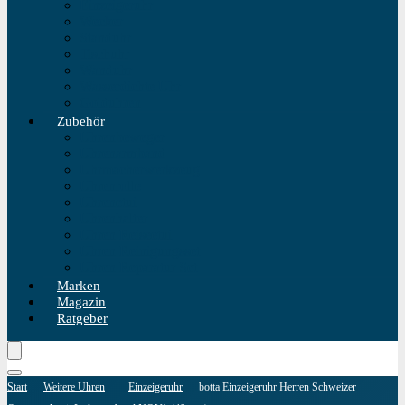
Einzeigeruhr
Wecker
Standuhr
Tischuhr
Wanduhr
Wasserdichte Uhr
Golduhren
Zubehör
Uhrenbeweger
Uhrenarmband
Uhrmacherwerkzeug
Uhrenrolle
Uhrenetui
Uhrenhalter
Uhren Reiseetui
Uhren Reinigungsset
Uhren Reparatur Set
Marken
Magazin
Ratgeber
Start
Weitere Uhren
Einzeigeruhr
botta Einzeigeruhr Herren Schweizer