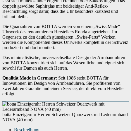
lässt sich mühelos unter engeren Hemden oder Sakkos tragen. Das
doppelt gewölbte Saphirglas mit beidseitiger Anti-Reflex-
Beschichtung sorgt dafür, dass die Uhr besonders kratzfest und
brillant bleibt.
Die Quarzuhren von BOTTA werden von einem „Swiss Made“
Uhrwerk des renommierten Herstellers Ronda angetrieben. Im
Gegensatz zu den deutlich günstigeren „Swiss-Parts“ Werken
werden die Komponenten dieses Uhrwerks komplett in der Schweiz
produziert und dort montiert.
Das minimalistische, unverwechselbare Design der Armbanduhren
von BOTTA konzentriert sich auf das Wesentliche und eignet sich
sowohl für Damen als auch Herren.
Qualität Made in Germany
: Seit 1986 steht BOTTA für
Innovationen im Design von Armbanduhren. Sie profitieren von
zwei Jahren Garantie und einem Service, der direkt vom Hersteller
erfolgt.
botta Einzeigeruhr Herren Schweizer Quarzwerk mit Lederarmband
NOVA (40 mm)
Beschreibung