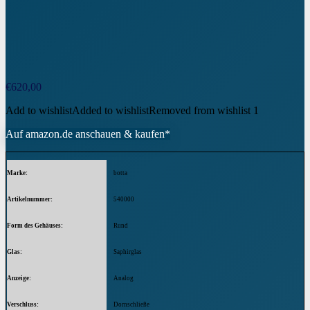
€
620,00
Add to wishlist
Added to wishlist
Removed from wishlist
1
Auf amazon.de anschauen & kaufen*
Marke
botta
Artikelnummer
540000
Form des Gehäuses
Rund
Glas
Saphirglas
Anzeige
Analog
Verschluss
Dornschließe