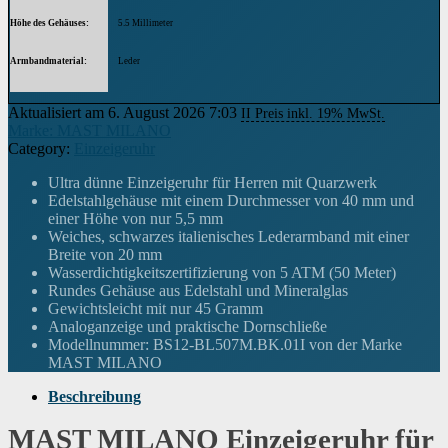
Höhe des Gehäuses
5.5 Millimeter
Armbandmaterial
Leder
Trägerbreite
Herren lang
Aktualisiert am 6. August 2026 7:03
II Preis inkl. 19% MwSt.
Marke: MAST MILANO
Breite des Armbands
20 Millimeter
Category:
Einzeigeruhr
Armbandfarbe
Schwarz
Ultra dünne Einzeigeruhr für Herren mit Quarzwerk
Edelstahlgehäuse mit einem Durchmesser von 40 mm und
Zifferblattfarbe
schwarz
einer Höhe von nur 5,5 mm
Weiches, schwarzes italienisches Lederarmband mit einer
Ausstattung
Breite von 20 mm
Einzeigeruhr
Wasserdichtigkeitszertifizierung von 5 ATM (50 Meter)
Rundes Gehäuse aus Edelstahl und Mineralglas
Gewicht
45 Gramm
Gewichtsleicht mit nur 45 Gramm
Analoganzeige und praktische Dornschließe
Uhrwerk
Quarz
Modellnummer: BS12-BL507M.BK.01I von der Marke
MAST MILANO
Wenn dieses Produkt von Amazon verkauft wird, findest du die
Garantieinformationen auf der Webseite des Herstellers. Wenn dieses Produkt
Garantie
von einer anderen Partei verkauft wird, wende dich bitte direkt an den Verkäufer,
Beschreibung
um Garantieinformationen für dieses Produkt zu erhalten. Möglicherweise
findest du auch Garantieinformationen auf der Webseite des Herstellers.
MAST MILANO Einzeigeruhr für