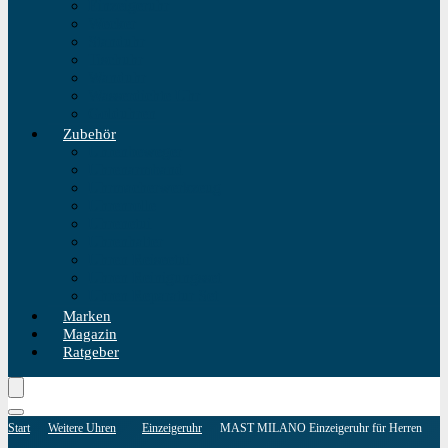
Einzeigeruhr
Wecker
Standuhr
Tischuhr
Wanduhr
Wasserdichte Uhr
Golduhren
Zubehör
Uhrenbeweger
Uhrenarmband
Uhrmacherwerkzeug
Uhrenrolle
Uhrenetui
Uhrenhalter
Uhren Reiseetui
Uhren Reinigungsset
Uhren Reparatur Set
Marken
Magazin
Ratgeber
Start
Weitere Uhren
Einzeigeruhr
MAST MILANO Einzeigeruhr für Herren