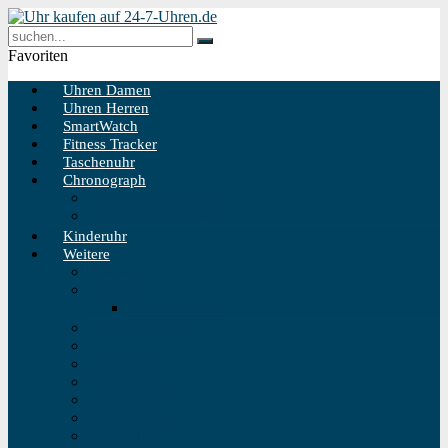
Favoriten
Uhren Damen
Uhren Herren
SmartWatch
Fitness Tracker
Taschenuhr
Chronograph
Chronograph Herren
Chronograph Damen
Kinderuhr
Weitere
Solaruhr
Funkuhr
Funkuhr Wand
Schweizer Uhren
Outdoor Uhr
Taucheruhr
Vintage Uhren
Holzuhren
Fliegeruhren
Bahnhofsuhr