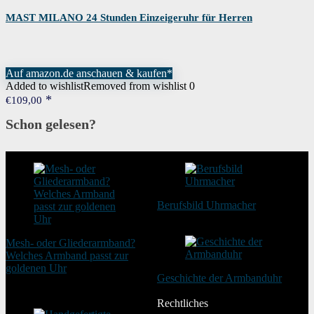
MAST MILANO 24 Stunden Einzeigeruhr für Herren
Auf amazon.de anschauen & kaufen*
Added to wishlist
Removed from wishlist
0
€
109,00
Schon gelesen?
Berufsbild Uhrmacher
21. Februar 2025
Mesh- oder Gliederarmband?
Welches Armband passt zur
goldenen Uhr
Geschichte der Armbanduhr
20. August 2025
20. Januar 2024
Rechtliches