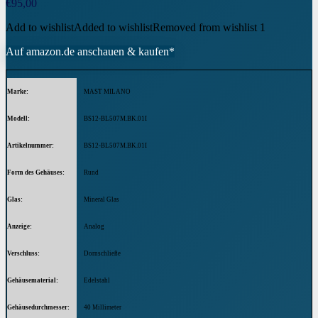
€
95,00
Add to wishlist
Added to wishlist
Removed from wishlist
1
Auf amazon.de anschauen & kaufen*
Marke
MAST MILANO
Modell
BS12-BL507M.BK.01I
Artikelnummer
BS12-BL507M.BK.01I
Form des Gehäuses
Rund
Glas
Mineral Glas
Anzeige
Analog
Verschluss
Dornschließe
Gehäusematerial
Edelstahl
Gehäusedurchmesser
40 Millimeter