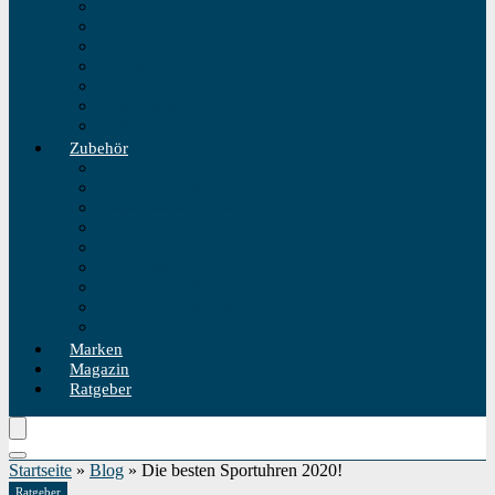
Einzeigeruhr
Wecker
Standuhr
Tischuhr
Wanduhr
Wasserdichte Uhr
Golduhren
Zubehör
Uhrenbeweger
Uhrenarmband
Uhrmacherwerkzeug
Uhrenrolle
Uhrenetui
Uhrenhalter
Uhren Reiseetui
Uhren Reinigungsset
Uhren Reparatur Set
Marken
Magazin
Ratgeber
Startseite
»
Blog
»
Die besten Sportuhren 2020!
Ratgeber