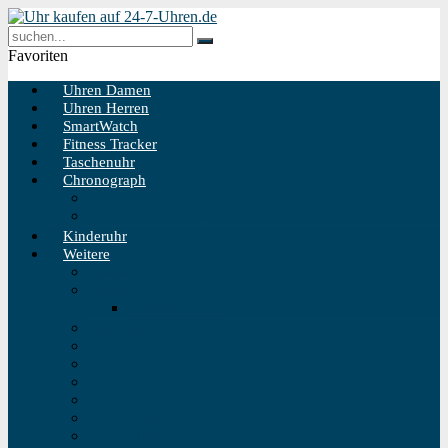
Favoriten
Uhren Damen
Uhren Herren
SmartWatch
Fitness Tracker
Taschenuhr
Chronograph
Chronograph Herren
Chronograph Damen
Kinderuhr
Weitere
Solaruhr
Funkuhr
Funkuhr Wand
Schweizer Uhren
Outdoor Uhr
Taucheruhr
Vintage Uhren
Holzuhren
Fliegeruhren
Bahnhofsuhr