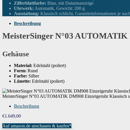
Zifferblattfarbe:
Blau, mit Datumsanzeige
Uhrwerk:
Automatik, Gewicht: 200 g
Breite des Armbands
20 Millimeter
Ausstattung:
Klassisch schlicht, Garantieinformationen je nac
Beschreibung
Armbandfarbe
Grau
MeisterSinger N°03 AUTOMATIK DM
Zifferblattfarbe
blau
Gehäuse
Kalenderfunktion
Datum
Material:
Edelstahl (poliert)
Form:
Rund
Farbe:
Silber
Ausstattung
Klassisch schlicht
Lünette:
Edelstahl (poliert)
Gewicht
200 Gramm
MeisterSinger N°03 AUTOMATIK DM908 Einzeigeruhr Klassisch sc
Beschreibung
Uhrwerk
Automatik
€
1.649,00
Auf amazon.de anschauen & kaufen*
Wenn dieses Produkt von Amazon verkauft wird, fin
Garantie