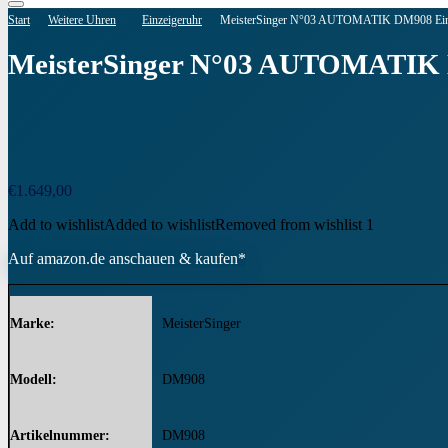
Start
Weitere Uhren
Einzeigeruhr
MeisterSinger N°03 AUTOMATIK DM908 Einzei
MeisterSinger N°03 AUTOMATIK DM
€
1.649,00
Add to wishlist
Added to wishlist
Removed from wishlist
1
Auf amazon.de anschauen & kaufen*
Marke
MeisterSinger
Modell
DM908
Artikelnummer
DM908