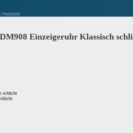
h Verkäufer
908 Einzeigeruhr Klassisch schli
hlicht
dest du die Garantieinformationen auf der Webseite des Herstellers. Wenn dies