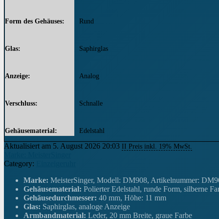
Form des Gehäuses
Rund
Glas
Saphirglas
Anzeige
Analog
Verschluss
Schnalle
Gehäusematerial
Edelstahl
Aktualisiert am 5. August 2026 20:03
II Preis inkl. 19% MwSt.
Marke: MeisterSinger
Gehäusedurchmesser
40 Millimeter
Category:
Einzeigeruhr
Marke:
MeisterSinger, Modell: DM908, Artikelnummer: DM9
Höhe des Gehäuses
11 Millimeter
Gehäusematerial:
Polierter Edelstahl, runde Form, silberne Fa
Gehäusedurchmesser:
40 mm, Höhe: 11 mm
Glas:
Saphirglas, analoge Anzeige
Armbandmaterial
Leder
Armbandmaterial:
Leder, 20 mm Breite, graue Farbe