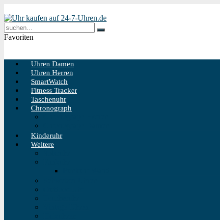
Favoriten
Uhren Damen
Uhren Herren
SmartWatch
Fitness Tracker
Taschenuhr
Chronograph
Chronograph Herren
Chronograph Damen
Kinderuhr
Weitere
Solaruhr
Funkuhr
Funkuhr Wand
Schweizer Uhren
Outdoor Uhr
Taucheruhr
Vintage Uhren
Holzuhren