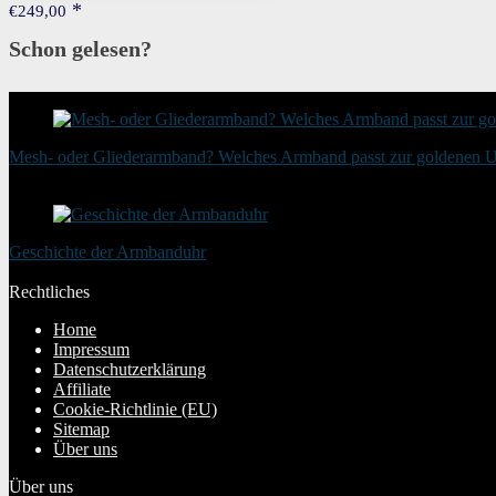
€
249,00
Schon gelesen?
Mesh- oder Gliederarmband? Welches Armband passt zur goldenen 
20. August 2025
Geschichte der Armbanduhr
20. Januar 2024
Rechtliches
Home
Impressum
Datenschutzerklärung
Affiliate
Cookie-Richtlinie (EU)
Sitemap
Über uns
Über uns