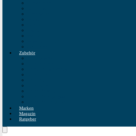
Fliegeruhren
Bahnhofsuhr
Einzeigeruhr
Wecker
Standuhr
Tischuhr
Wanduhr
Wasserdichte Uhr
Golduhren
Zubehör
Uhrenbeweger
Uhrenarmband
Uhrmacherwerkzeug
Uhrenrolle
Uhrenetui
Uhrenhalter
Uhren Reiseetui
Uhren Reinigungsset
Uhren Reparatur Set
Marken
Magazin
Ratgeber