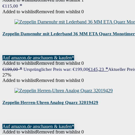
€
115,00
Added to wishlist
Removed from wishlist
0
Zeppelin Damenuhr mit Lederband 36 MM ETA Quarz Monotimer 
Auf amazon.de anschauen & kaufen*
Added to wishlist
Removed from wishlist
0
€
199,00
Ursprünglicher Preis war: €199,00
€
145,23
Aktueller Prei
27%
Added to wishlist
Removed from wishlist
0
Zeppelin Herren-Uhren Analog Quarz 32019429
Auf amazon.de anschauen & kaufen*
Added to wishlist
Removed from wishlist
0