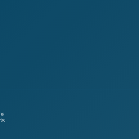
08
rbe