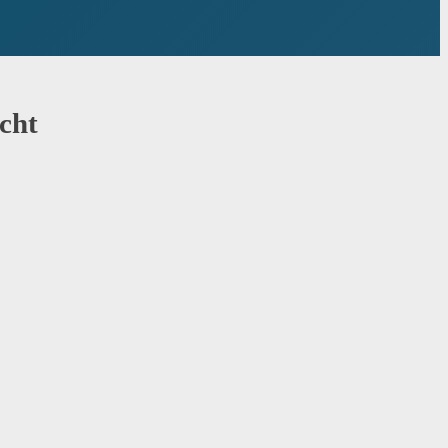
cht
es Produkt von einer anderen Partei verkauft wird, wende dich bitte direkt