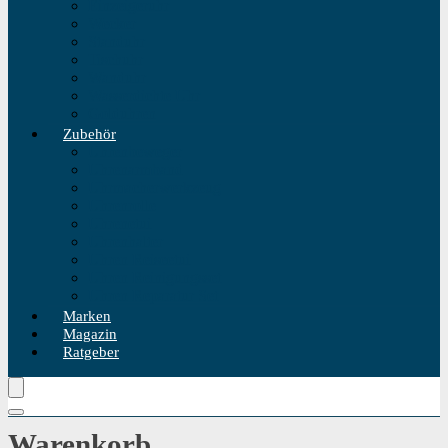
Einzeigeruhr
Wecker
Standuhr
Tischuhr
Wanduhr
Wasserdichte Uhr
Golduhren
Zubehör
Uhrenbeweger
Uhrenarmband
Uhrmacherwerkzeug
Uhrenrolle
Uhrenetui
Uhrenhalter
Uhren Reiseetui
Uhren Reinigungsset
Uhren Reparatur Set
Marken
Magazin
Ratgeber
Warenkorb