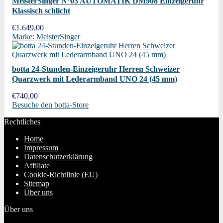
MeisterSinger N°03 AUTOMATIK DM908 Einzeigeruhr
Klassisch schlicht
€
1.649,00
Marke: MeisterSinger
botta 24-Stunden-Einzeigeruhr Herren Schweizer
Quarzwerk mit Lederarmband UNO 24 (45 mm)
€
740,00
Besuche den botta-Store
Rechtliches
Home
Impressum
Datenschutzerklärung
Affiliate
Cookie-Richtlinie (EU)
Sitemap
Über uns
Über uns