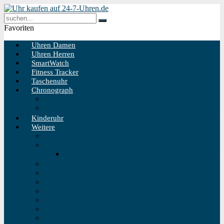
Favoriten
Uhren Damen
Uhren Herren
SmartWatch
Fitness Tracker
Taschenuhr
Chronograph
Chronograph Herren
Chronograph Damen
Kinderuhr
Weitere
Solaruhr
Funkuhr
Funkuhr Wand
Schweizer Uhren
Outdoor Uhr
Taucheruhr
Vintage Uhren
Holzuhren
Fliegeruhren
Bahnhofsuhr