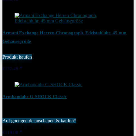
Added to wishlist
Removed from wishlist
0
Armani Exchange Herren-Chronograph, Edelstahluhr, 45 mm
Gehäusegröße
Produkt kaufen
Added to wishlist
Removed from wishlist
0
€
132,49
Added to wishlist
Removed from wishlist
0
Armbanduhr G-SHOCK Classic
Auf goettgen.de anschauen & kaufen*
Added to wishlist
Removed from wishlist
0
€
119,00