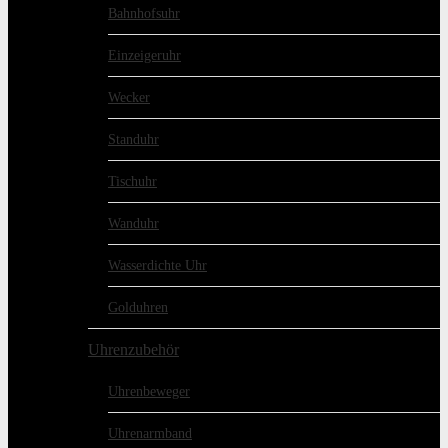
Bahnhofsuhr
Einzeigeruhr
Wecker
Standuhr
Tischuhr
Wanduhr
Wasserdichte Uhr
Golduhren
Uhrenzubehör
Uhrenbeweger
Uhrenarmband