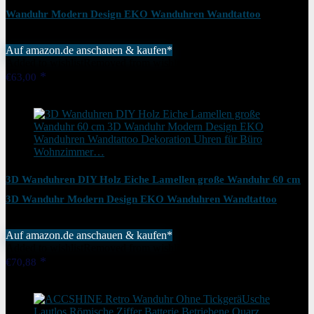
Wanduhr Modern Design EKO Wanduhren Wandtattoo
Dekoration Uhren für Büro Wohnzimmer…
Auf amazon.de anschauen & kaufen*
Added to wishlist
Removed from wishlist
1
€
63,00
Added to wishlist
Removed from wishlist
1
3D Wanduhren DIY Holz Eiche Lamellen große Wanduhr 60 cm
3D Wanduhr Modern Design EKO Wanduhren Wandtattoo
Dekoration Uhren für Büro Wohnzimmer…
Auf amazon.de anschauen & kaufen*
Added to wishlist
Removed from wishlist
1
€
70,88
Added to wishlist
Removed from wishlist
1