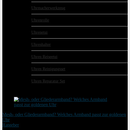
Uhrmacherwerkzeug
Uhrenrolle
Uhrenetui
Uhrenhalter
Uhren Reiseetui
Uhren Reinigungsset
Uhren Reparatur Set
schon gelesen?
Mesh- oder Gliederarmband? Welches Armband passt zur goldenen
Uhr
Ratgeber