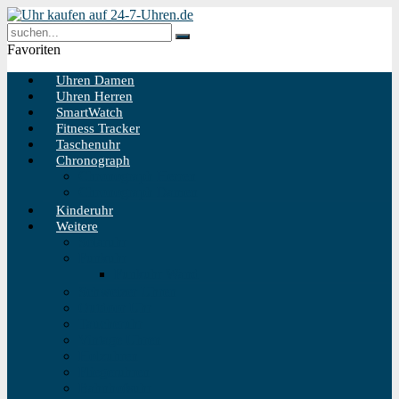
Favoriten
Uhren Damen
Uhren Herren
SmartWatch
Fitness Tracker
Taschenuhr
Chronograph
Chronograph Herren
Chronograph Damen
Kinderuhr
Weitere
Solaruhr
Funkuhr
Funkuhr Wand
Schweizer Uhren
Outdoor Uhr
Taucheruhr
Vintage Uhren
Holzuhren
Fliegeruhren
Bahnhofsuhr