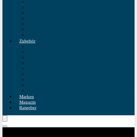
Einzeigeruhr
Wecker
Standuhr
Tischuhr
Wanduhr
Wasserdichte Uhr
Golduhren
Zubehör
Uhrenbeweger
Uhrenarmband
Uhrmacherwerkzeug
Uhrenrolle
Uhrenetui
Uhrenhalter
Uhren Reiseetui
Uhren Reinigungsset
Uhren Reparatur Set
Marken
Magazin
Ratgeber
Kategorie Produktfilter