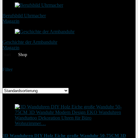
Berufsbild Uhrmacher
Magazin
Geschichte der Armbanduhr
Magazin
Start
Shop
Filter
Ergebnisse 1 – 36 von 540 werden angezeigt
Added to wishlist
Removed from wishlist
1
3D Wanduhren DIY Holz Eiche große Wanduhr 50-75CM 3D