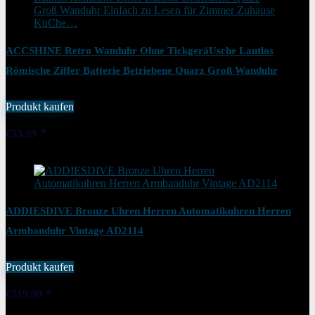
ACCSHINE Retro Wanduhr Ohne TickgeräUsche Lautlos
Römische Ziffer Batterie Betriebene Quarz Groß Wanduhr
Einfach zu Lesen für Zimmer Zuhause KüChe…
Produkt kaufen
Added to wishlist
Removed from wishlist
1
€
33,99
Added to wishlist
Removed from wishlist
1
ADDIESDIVE Bronze Uhren Herren Automatikuhren Herren
Armbanduhr Vintage AD2114
Produkt kaufen
Added to wishlist
Removed from wishlist
1
€
219,99
Added to wishlist
Removed from wishlist
1