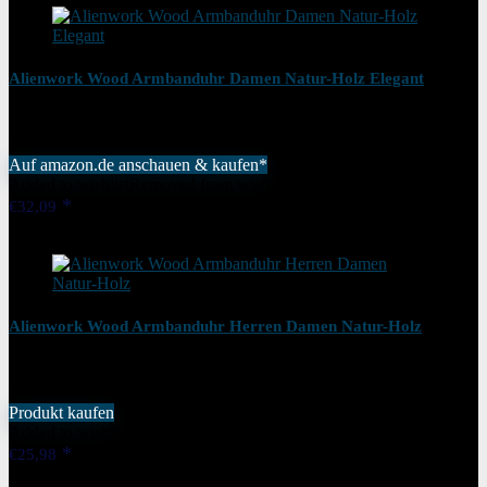
Alienwork Wood Armbanduhr Damen Natur-Holz Elegant
Auf amazon.de anschauen & kaufen*
Added to wishlist
Removed from wishlist
1
€
32,09
Added to wishlist
Removed from wishlist
1
Alienwork Wood Armbanduhr Herren Damen Natur-Holz
Produkt kaufen
Added to wishlist
Removed from wishlist
1
€
25,98
Added to wishlist
Removed from wishlist
1