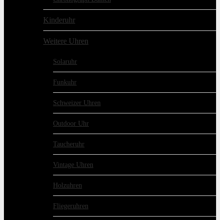
Kinderuhr
Weitere Uhren
Solaruhr
Funkuhr
Schweizer Uhren
Outdoor Uhr
Taucheruhr
Vintage Uhren
Holzuhren
Fliegeruhren