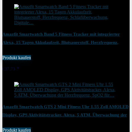
Amazfit Smartwatch Band 5 Fitness Tracker mit integrierter
Alexa, 15 Tagen Akkulaufzeit, Blutsauerstoff, Herzfrequenz,
Schlafüberwachung, Digitale…
Produkt kaufen
Added to wishlist
Removed from wishlist
1
€
37,73
Added to wishlist
Removed from wishlist
1
Amazfit Smartwatch GTS 2 Mini Fitness Uhr 1.55 Zoll AMOLED
Display, GPS Aktivitätstracker, Alexa, 5 ATM, Überwachung der
Herzfrequenz, SpO2 für…
Produkt kaufen