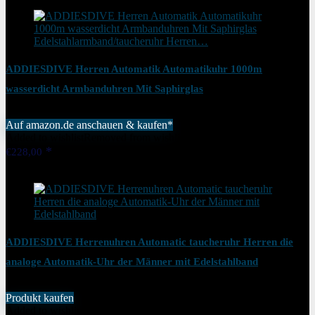
ADDIESDIVE Herren Automatik Automatikuhr 1000m
wasserdicht Armbanduhren Mit Saphirglas
Edelstahlarmband/taucheruhr Herren…
Auf amazon.de anschauen & kaufen*
Added to wishlist
Removed from wishlist
1
€
228,00
Added to wishlist
Removed from wishlist
1
ADDIESDIVE Herrenuhren Automatic taucheruhr Herren die
analoge Automatik-Uhr der Männer mit Edelstahlband
Produkt kaufen
Added to wishlist
Removed from wishlist
1