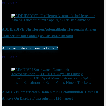
€
149,99
Added to wishlist
Removed from wishlist
1
ADDIESDIVE Uhr Herren Automatikuhr ​Herrenuhr Analog
Taucheruhr mit Saphirglas Edelstahlarmband
Auf amazon.de anschauen & kaufen*
Added to wishlist
Removed from wishlist
1
€
189,49
Added to wishlist
Removed from wishlist
1
AIMIUVEI Smartwatch Damen mit Telefonfunktion, 1,39” HD
Always On Display Fitnessuhr mit 120+ Sport
Menstruationszyklus SpO2 Pulsuhr Schlafmonitor Schrittzähler,