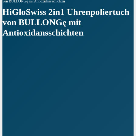
von BULLONGȩ mit Antioxidansschichten
HiGloSwiss 2in1 Uhrenpoliertuch
von BULLONGȩ mit
Antioxidansschichten