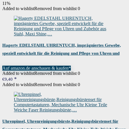
Preis
Preis
11%
war:
ist:
Added to wishlist
Removed from wishlist
0
€55,99
€49,99.
Hagerty EDELSTAHL UHRENTUCH, imprägniertes Gewebe,
speziell entwickelt für die Reinigung und Pflege von Uhren und
Zubehör aus Stahl, Maxi Shine,…
Auf amazon.de anschauen & kaufen*
Added to wishlist
Removed from wishlist
0
€
9,40
Added to wishlist
Removed from wishlist
0
Uhrenpinsel, Uhrenreinigungsbürste,Reinigungsbürstenset für