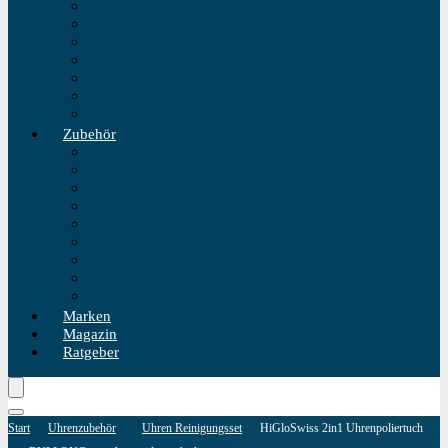
Einzeigeruhr
Wecker
Standuhr
Tischuhr
Wanduhr
Wasserdichte Uhr
Golduhren
Zubehör
Uhrenbeweger
Uhrenarmband
Uhrmacherwerkzeug
Uhrenrolle
Uhrenetui
Uhrenhalter
Uhren Reiseetui
Uhren Reinigungsset
Uhren Reparatur Set
Marken
Magazin
Ratgeber
Start
Uhrenzubehör
Uhren Reinigungsset
HiGloSwiss 2in1 Uhrenpoliertuch