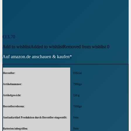
€
13,70
Add to wishlist
Added to wishlist
Removed from wishlist
0
Auf amazon.de anschauen & kaufen*
Hersteller
‎Official
Artikelnummer
‎7906go
Artikelgewicht
‎150 g
Herstellerreferenz
‎7906go
Auslaufartikel Produktion durch Hersteller eingestellt
‎Nein
Batterien inbegriffen
‎Nein