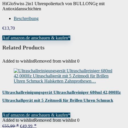
HiGloSwiss 2in1 Uhrenpoliertuch von BULLONGȩ mit
Antioxidansschichten
Beschreibung
€
13,70
Auf amazon.de anschauen & kaufen*
Related Products
Added to wishlist
Removed from wishlist
0
Ultraschallreinigungsgerät Ultraschallreiniger 680ml 42,000Hz
Ultraschallgerät mit 5 Zeitmodi für Brillen Uhren Schmuck
Halsketten Zahnprothesen…
Auf amazon.de anschauen & kaufen*
Added to wishlist
Removed from wishlist
0
Ursprünglicher
Aktueller
€
55,99
€
49,99