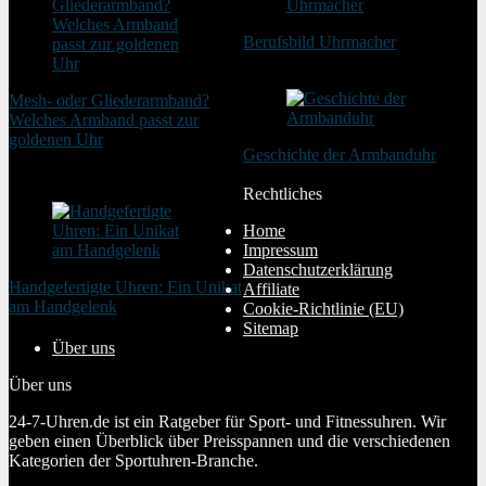
Berufsbild Uhrmacher
21. Februar 2025
Mesh- oder Gliederarmband?
Welches Armband passt zur
goldenen Uhr
Geschichte der Armbanduhr
20. August 2025
20. Januar 2024
Rechtliches
Home
Impressum
Datenschutzerklärung
Handgefertigte Uhren: Ein Unikat
Affiliate
am Handgelenk
Cookie-Richtlinie (EU)
20. Januar 2024
Sitemap
Über uns
Über uns
24-7-Uhren.de ist ein Ratgeber für Sport- und Fitnessuhren. Wir
geben einen Überblick über Preisspannen und die verschiedenen
Kategorien der Sportuhren-Branche.