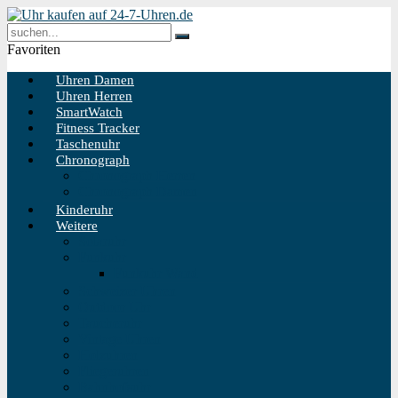
Favoriten
Uhren Damen
Uhren Herren
SmartWatch
Fitness Tracker
Taschenuhr
Chronograph
Chronograph Herren
Chronograph Damen
Kinderuhr
Weitere
Solaruhr
Funkuhr
Funkuhr Wand
Schweizer Uhren
Outdoor Uhr
Taucheruhr
Vintage Uhren
Holzuhren
Fliegeruhren
Bahnhofsuhr