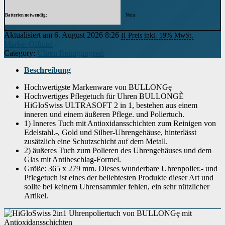
Batterien notwendig
‎Nein
Aktualisiert am 6. August 2026 8:26
II Preis inkl. 19% MwSt.
Marke: Official
Category:
Uhren Reinigungsset
Beschreibung
Hochwertigste Markenware von BULLONGȩ
Hochwertiges Pflegetuch für Uhren BULLONGÈ
HiGloSwiss ULTRASOFT 2 in 1, bestehen aus einem
inneren und einem äußeren Pflege. und Poliertuch.
1) Inneres Tuch mit Antioxidansschichten zum Reinigen von
Edelstahl.-, Gold und Silber-Uhrengehäuse, hinterlässt
zusätzlich eine Schutzschicht auf dem Metall.
2) äußeres Tuch zum Polieren des Uhrengehäuses und dem
Glas mit Antibeschlag-Formel.
Größe: 365 x 279 mm. Dieses wunderbare Uhrenpolier.- und
Pflegetuch ist eines der beliebtesten Produkte dieser Art und
sollte bei keinem Uhrensammler fehlen, ein sehr nützlicher
Artikel.