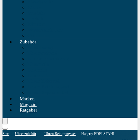
Einzeigeruhr
Wecker
Standuhr
Tischuhr
Wanduhr
Wasserdichte Uhr
Golduhren
Zubehör
Uhrenbeweger
Uhrenarmband
Uhrmacherwerkzeug
Uhrenrolle
Uhrenetui
Uhrenhalter
Uhren Reiseetui
Uhren Reinigungsset
Uhren Reparatur Set
Marken
Magazin
Ratgeber
Start
Uhrenzubehör
Uhren Reinigungsset
Hagerty EDELSTAHL