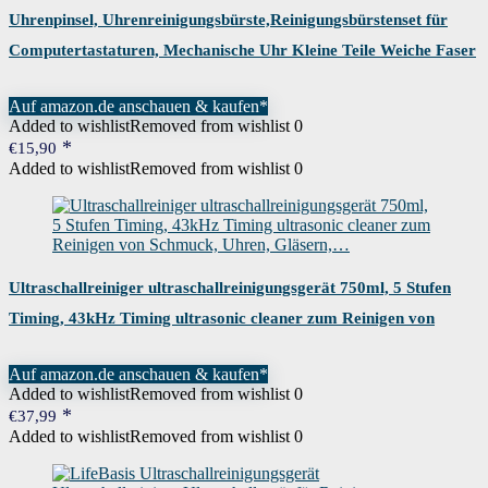
Uhrenpinsel, Uhrenreinigungsbürste,Reinigungsbürstenset für
Computertastaturen, Mechanische Uhr Kleine Teile Weiche Faser
Reinigungsbürste,…
Auf amazon.de anschauen & kaufen*
Added to wishlist
Removed from wishlist
0
€
15,90
Added to wishlist
Removed from wishlist
0
Ultraschallreiniger ultraschallreinigungsgerät 750ml, 5 Stufen
Timing, 43kHz Timing ultrasonic cleaner zum Reinigen von
Schmuck, Uhren, Gläsern,…
Auf amazon.de anschauen & kaufen*
Added to wishlist
Removed from wishlist
0
€
37,99
Added to wishlist
Removed from wishlist
0