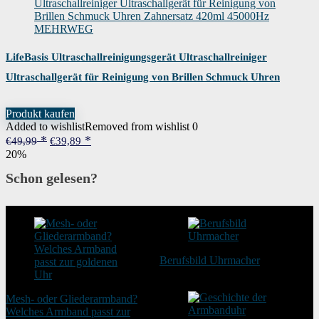
LifeBasis Ultraschallreinigungsgerät Ultraschallreiniger
Ultraschallgerät für Reinigung von Brillen Schmuck Uhren
Zahnersatz 420ml 45000Hz MEHRWEG
Produkt kaufen
Added to wishlist
Removed from wishlist
0
Ursprünglicher
Aktueller
€
49,99
€
39,89
Preis
Preis
20%
war:
ist:
€49,99
€39,89.
Schon gelesen?
Berufsbild Uhrmacher
21. Februar 2025
Mesh- oder Gliederarmband?
Welches Armband passt zur