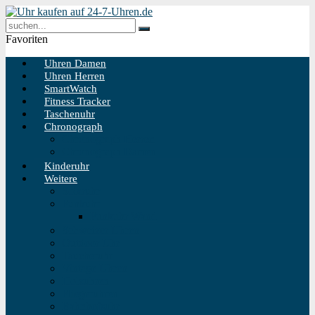
Favoriten
Uhren Damen
Uhren Herren
SmartWatch
Fitness Tracker
Taschenuhr
Chronograph
Chronograph Herren
Chronograph Damen
Kinderuhr
Weitere
Solaruhr
Funkuhr
Funkuhr Wand
Schweizer Uhren
Outdoor Uhr
Taucheruhr
Vintage Uhren
Holzuhren
Fliegeruhren
Bahnhofsuhr