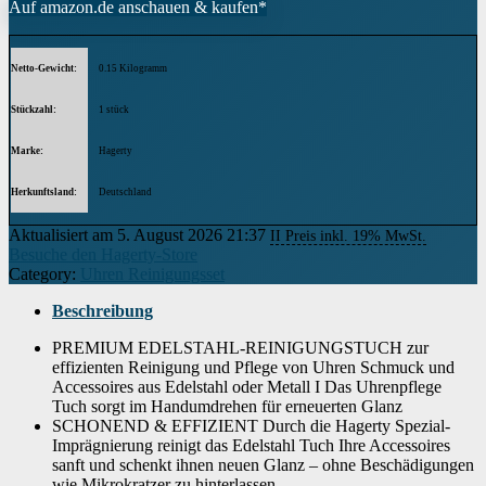
Auf amazon.de anschauen & kaufen*
Netto-Gewicht
‎0.15 Kilogramm
Stückzahl
‎1 stück
Marke
‎Hagerty
Herkunftsland
‎Deutschland
Aktualisiert am 5. August 2026 21:37
II Preis inkl. 19% MwSt.
Besuche den Hagerty-Store
Category:
Uhren Reinigungsset
Beschreibung
PREMIUM EDELSTAHL-REINIGUNGSTUCH zur
effizienten Reinigung und Pflege von Uhren Schmuck und
Accessoires aus Edelstahl oder Metall I Das Uhrenpflege
Tuch sorgt im Handumdrehen für erneuerten Glanz
SCHONEND & EFFIZIENT Durch die Hagerty Spezial-
Imprägnierung reinigt das Edelstahl Tuch Ihre Accessoires
sanft und schenkt ihnen neuen Glanz – ohne Beschädigungen
wie Mikrokratzer zu hinterlassen