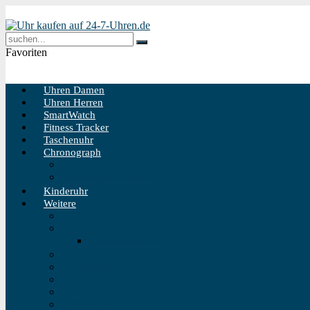
Favoriten
Uhren Damen
Uhren Herren
SmartWatch
Fitness Tracker
Taschenuhr
Chronograph
Chronograph Herren
Chronograph Damen
Kinderuhr
Weitere
Solaruhr
Funkuhr
Funkuhr Wand
Schweizer Uhren
Outdoor Uhr
Taucheruhr
Vintage Uhren
Holzuhren