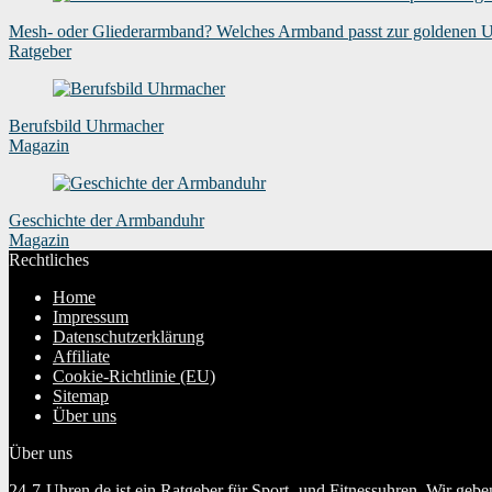
Mesh- oder Gliederarmband? Welches Armband passt zur goldenen 
Ratgeber
Berufsbild Uhrmacher
Magazin
Geschichte der Armbanduhr
Magazin
Rechtliches
Home
Impressum
Datenschutzerklärung
Affiliate
Cookie-Richtlinie (EU)
Sitemap
Über uns
Über uns
24-7-Uhren.de ist ein Ratgeber für Sport- und Fitnessuhren. Wir geb