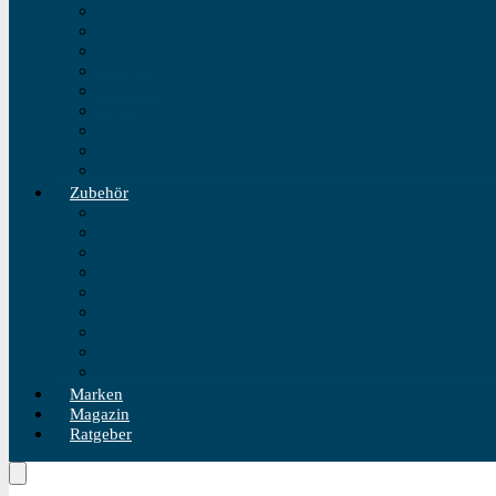
Fliegeruhren
Bahnhofsuhr
Einzeigeruhr
Wecker
Standuhr
Tischuhr
Wanduhr
Wasserdichte Uhr
Golduhren
Zubehör
Uhrenbeweger
Uhrenarmband
Uhrmacherwerkzeug
Uhrenrolle
Uhrenetui
Uhrenhalter
Uhren Reiseetui
Uhren Reinigungsset
Uhren Reparatur Set
Marken
Magazin
Ratgeber