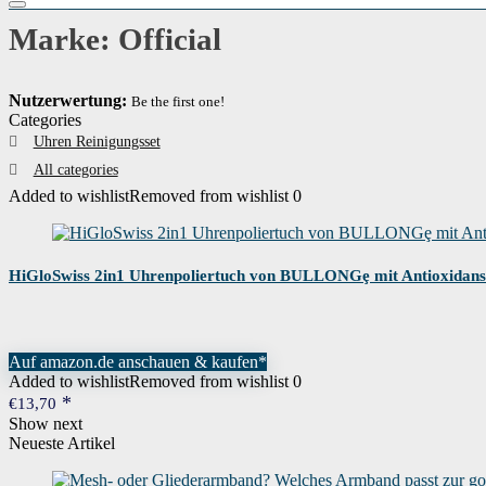
Marke: Official
Nutzerwertung:
Be the first one!
Categories
Uhren Reinigungsset
All categories
Added to wishlist
Removed from wishlist
0
HiGloSwiss 2in1 Uhrenpoliertuch von BULLONGȩ mit Antioxidans
Auf amazon.de anschauen & kaufen*
Added to wishlist
Removed from wishlist
0
€
13,70
Show next
Neueste Artikel