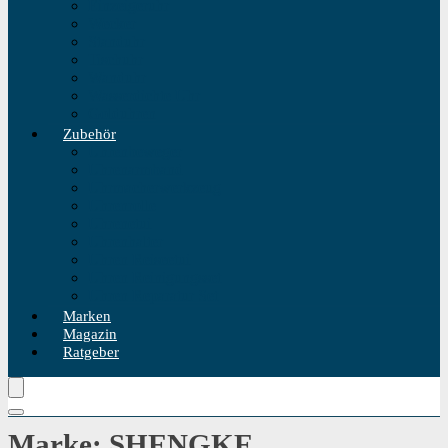
Einzeigeruhr
Wecker
Standuhr
Tischuhr
Wanduhr
Wasserdichte Uhr
Golduhren
Zubehör
Uhrenbeweger
Uhrenarmband
Uhrmacherwerkzeug
Uhrenrolle
Uhrenetui
Uhrenhalter
Uhren Reiseetui
Uhren Reinigungsset
Uhren Reparatur Set
Marken
Magazin
Ratgeber
Marke: SHENGKE