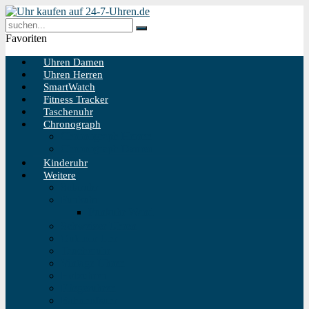
Favoriten
Uhren Damen
Uhren Herren
SmartWatch
Fitness Tracker
Taschenuhr
Chronograph
Chronograph Herren
Chronograph Damen
Kinderuhr
Weitere
Solaruhr
Funkuhr
Funkuhr Wand
Schweizer Uhren
Outdoor Uhr
Taucheruhr
Vintage Uhren
Holzuhren
Fliegeruhren
Bahnhofsuhr