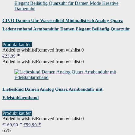
CIVO Damen Uhr Wasserdicht Minimalistisch Analog Quarz
Lederarmband Armbanduhr Damen Elegant Beiläufig Quarzuhr
für Damen Mode Kreative Damenuhr
Produkt kaufen
Added to wishlist
Removed from wishlist
0
€
23,99
Added to wishlist
Removed from wishlist
0
Liebeskind Damen Analog Quarz Armbanduhr mit
Edelstahlarmband
Produkt kaufen
Added to wishlist
Removed from wishlist
0
Ursprünglicher
Aktueller
€
169,90
€
59,90
Preis
Preis
65%
war:
ist: