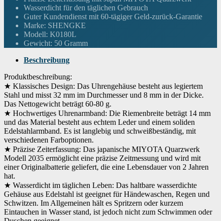
Wasserdicht für den täglichen Gebrauch
Zifferblattfarbe
Guter Kundendienst mit 60-tägiger Geld-zurück-Garantie
Beige
Marke: SHENGKE
Modell: K0180L
Material der Lünette
Edelstahl
Gewicht: 50 Gramm
Funktion der Lünette
Unidirektional
Beschreibung
Kalenderfunktion
No
Produktbeschreibung:
★ Klassisches Design: Das Uhrengehäuse besteht aus legiertem
Ausstattung
Wasserdicht
Stahl und misst 32 mm im Durchmesser und 8 mm in der Dicke.
Das Nettogewicht beträgt 60-80 g.
Gewicht
50 Gramm
★ Hochwertiges Uhrenarmband: Die Riemenbreite beträgt 14 mm
und das Material besteht aus echtem Leder und einem soliden
Uhrwerk
Japanisches Quarzwerk
Edelstahlarmband. Es ist langlebig und schweißbeständig, mit
verschiedenen Farboptionen.
Wenn dieses Produkt von Amazon verkauft wird, findest du die
★ Präzise Zeiterfassung: Das japanische MIYOTA Quarzwerk
Garantieinformationen auf der Webseite des Herstellers. Wenn dieses Produkt
Garantie
von einer anderen Partei verkauft wird, wende dich bitte direkt an den Verkäufer,
Modell 2035 ermöglicht eine präzise Zeitmessung und wird mit
um Garantieinformationen für dieses Produkt zu erhalten. Möglicherweise
einer Originalbatterie geliefert, die eine Lebensdauer von 2 Jahren
findest du auch Garantieinformationen auf der Webseite des Herstellers.
hat.
★ Wasserdicht im täglichen Leben: Das haltbare wasserdichte
Gehäuse aus Edelstahl ist geeignet für Händewaschen, Regen und
Schwitzen. Im Allgemeinen hält es Spritzern oder kurzem
Eintauchen in Wasser stand, ist jedoch nicht zum Schwimmen oder
Duschen geeignet.