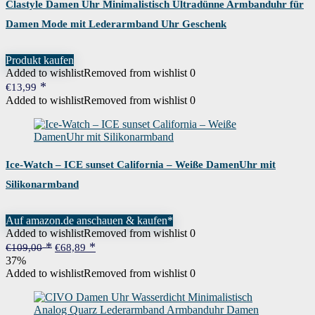
Clastyle Damen Uhr Minimalistisch Ultradünne Armbanduhr für
Damen Mode mit Lederarmband Uhr Geschenk
Produkt kaufen
Added to wishlist
Removed from wishlist
0
€
13,99
Added to wishlist
Removed from wishlist
0
Ice-Watch – ICE sunset California – Weiße DamenUhr mit
Silikonarmband
Auf amazon.de anschauen & kaufen*
Added to wishlist
Removed from wishlist
0
Ursprünglicher
Aktueller
€
109,00
€
68,89
Preis
Preis
37%
war:
ist:
Added to wishlist
Removed from wishlist
0
€109,00
€68,89.