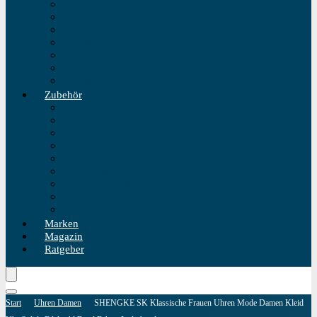
Einzeigeruhr
Wecker
Standuhr
Tischuhr
Wanduhr
Wasserdichte Uhr
Golduhren
Zubehör
Uhrenbeweger
Uhrenarmband
Uhrmacherwerkzeug
Uhrenrolle
Uhrenetui
Uhrenhalter
Uhren Reiseetui
Uhren Reinigungsset
Uhren Reparatur Set
Marken
Magazin
Ratgeber
Start
Uhren Damen
SHENGKE SK Klassische Frauen Uhren Mode Damen Kleid