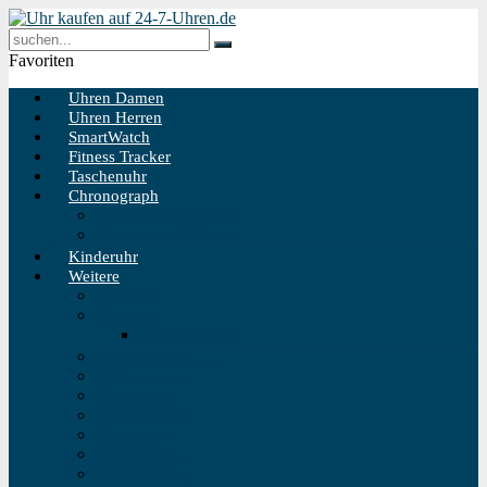
Favoriten
Uhren Damen
Uhren Herren
SmartWatch
Fitness Tracker
Taschenuhr
Chronograph
Chronograph Herren
Chronograph Damen
Kinderuhr
Weitere
Solaruhr
Funkuhr
Funkuhr Wand
Schweizer Uhren
Outdoor Uhr
Taucheruhr
Vintage Uhren
Holzuhren
Fliegeruhren
Bahnhofsuhr