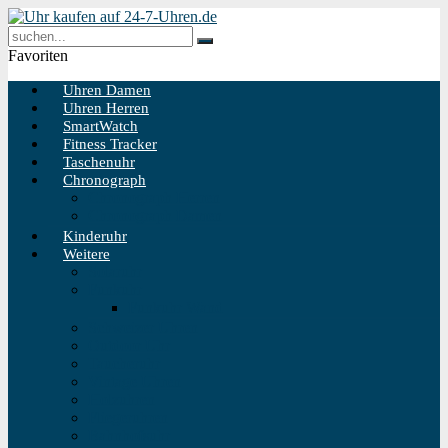
Favoriten
Uhren Damen
Uhren Herren
SmartWatch
Fitness Tracker
Taschenuhr
Chronograph
Chronograph Herren
Chronograph Damen
Kinderuhr
Weitere
Solaruhr
Funkuhr
Funkuhr Wand
Schweizer Uhren
Outdoor Uhr
Taucheruhr
Vintage Uhren
Holzuhren
Fliegeruhren
Bahnhofsuhr