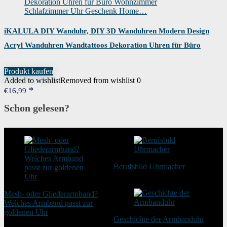
iKALULA DIY Wanduhr, DIY 3D Wanduhren Modern Design
Acryl Wanduhren Wandtattoos Dekoration Uhren für Büro
Wohnzimmer Schlafzimmer Uhr Geschenk Home…
Produkt kaufen
Added to wishlist
Removed from wishlist
0
€
16,99
Schon gelesen?
Berufsbild Uhrmacher
21. Februar 2025
Mesh- oder Gliederarmband?
Welches Armband passt zur
goldenen Uhr
Geschichte der Armbanduhr
20. August 2025