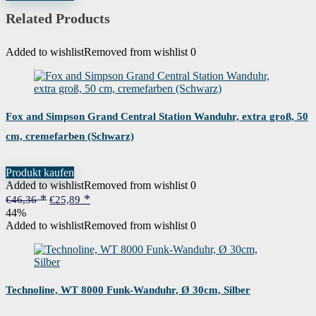
€34,99
€25,99.
Related Products
Added to wishlist
Removed from wishlist
0
Fox and Simpson Grand Central Station Wanduhr, extra groß, 50
cm, cremefarben (Schwarz)
Produkt kaufen
Added to wishlist
Removed from wishlist
0
Ursprünglicher
Aktueller
€
46,36
€
25,89
Preis
Preis
44%
war:
ist:
Added to wishlist
Removed from wishlist
0
€46,36
€25,89.
Technoline, WT 8000 Funk-Wanduhr, Ø 30cm, Silber