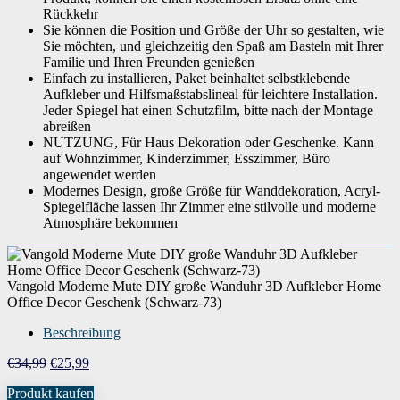
Rückkehr
Sie können die Position und Größe der Uhr so gestalten, wie
Sie möchten, und gleichzeitig den Spaß am Basteln mit Ihrer
Familie und Ihren Freunden genießen
Einfach zu installieren, Paket beinhaltet selbstklebende
Aufkleber und Hilfsmaßstabslineal für leichtere Installation.
Jeder Spiegel hat einen Schutzfilm, bitte nach der Montage
abreißen
NUTZUNG, Für Haus Dekoration oder Geschenke. Kann
auf Wohnzimmer, Kinderzimmer, Esszimmer, Büro
angewendet werden
Modernes Design, große Größe für Wanddekoration, Acryl-
Spiegelfläche lassen Ihr Zimmer eine stilvolle und moderne
Atmosphäre bekommen
Vangold Moderne Mute DIY große Wanduhr 3D Aufkleber Home
Office Decor Geschenk (Schwarz-73)
Beschreibung
Ursprünglicher
Aktueller
€
34,99
€
25,99
Preis
Preis
Produkt kaufen
war:
ist: