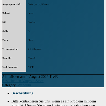
Ausgangsmaterial
‎Metall, Acryl, Schaum
Holzart
‎Acryl
Stil
‎Modern
Größe
‎L
Form
‎Rund
Versandgewicht
‎0.4 Kilogramm
Hersteller
‎Vangold
Modellnummer
‎73BK
Aktualisiert am 4. August 2026 11:43
Besuche den Vangold-Store
Category:
Wanduhr
Beschreibung
Bitte kontaktieren Sie uns, wenn es ein Problem mit dem
Produkt, können Sie einen kostenlosen Ersatz ohne eine