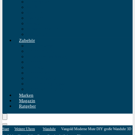
Einzeigeruhr
Wecker
Standuhr
Tischuhr
Wanduhr
Wasserdichte Uhr
Golduhren
Zubehör
Uhrenbeweger
Uhrenarmband
Uhrmacherwerkzeug
Uhrenrolle
Uhrenetui
Uhrenhalter
Uhren Reiseetui
Uhren Reinigungsset
Uhren Reparatur Set
Marken
Magazin
Ratgeber
Start
Weitere Uhren
Wanduhr
Vangold Moderne Mute DIY große Wanduhr 3D