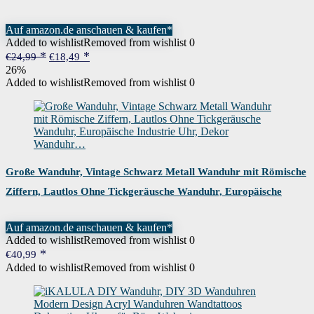
Auf amazon.de anschauen & kaufen*
Added to wishlist
Removed from wishlist
0
Ursprünglicher
Aktueller
€
24,99
€
18,49
Preis
Preis
26%
war:
ist:
Added to wishlist
Removed from wishlist
0
€24,99
€18,49.
Große Wanduhr, Vintage Schwarz Metall Wanduhr mit Römische
Ziffern, Lautlos Ohne Tickgeräusche Wanduhr, Europäische
Industrie Uhr, Dekor Wanduhr…
Auf amazon.de anschauen & kaufen*
Added to wishlist
Removed from wishlist
0
€
40,99
Added to wishlist
Removed from wishlist
0