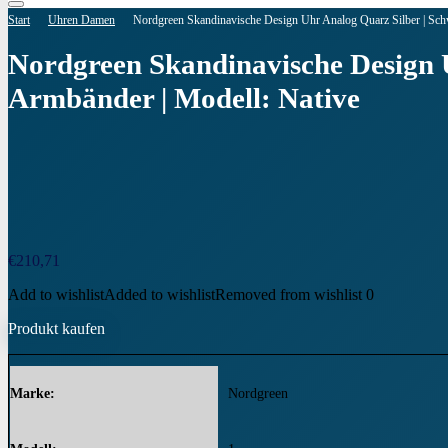
Start
Uhren Damen
Nordgreen Skandinavische Design Uhr Analog Quarz Silber | Schw
Nordgreen Skandinavische Design U
Armbänder | Modell: Native
€
210,71
Add to wishlist
Added to wishlist
Removed from wishlist
0
Produkt kaufen
Marke
Nordgreen