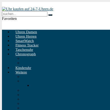
Favoriten
Uhren Damen
Uhren Herren
SmartWatch
Fitness Tracker
Taschenuhr
Chronograph
Chronograph Herren
Chronograph Damen
Kinderuhr
Weitere
Solaruhr
Funkuhr
Funkuhr Wand
Schweizer Uhren
Outdoor Uhr
Taucheruhr
Vintage Uhren
Holzuhren