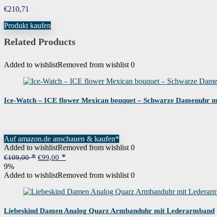
Kalenderfunktion
Datum
€
210,71
Produkt kaufen
Ausstattung
Wasserdicht
Related Products
Gewicht
50 Gramm
Added to wishlist
Removed from wishlist
0
Uhrwerk
Japanisches Quarzwerk
Ice-Watch – ICE flower Mexican bouquet – Schwarze Damenuhr m
Wasserdichtigkeitszertifizierung
3.00 atmosphere
Wenn dieses Produkt von Amazon verkau
Auf amazon.de anschauen & kaufen*
Garantie
bitte direkt an den Verkäufer, um Gara
Added to wishlist
Removed from wishlist
0
Ursprünglicher
Aktueller
€
109,00
€
99,00
Preis
Preis
9%
war:
ist:
Added to wishlist
Removed from wishlist
0
€109,00
€99,00.
Liebeskind Damen Analog Quarz Armbanduhr mit Lederarmband