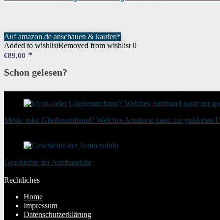
Auf amazon.de anschauen & kaufen*
Added to wishlist
Removed from wishlist
0
€
89,00
Schon gelesen?
Mesh- oder Gliederarmband? Welches Armband passt zur goldenen 
20. August 2025
Geschichte der Armbanduhr
20. Januar 2024
Rechtliches
Home
Impressum
Datenschutzerklärung