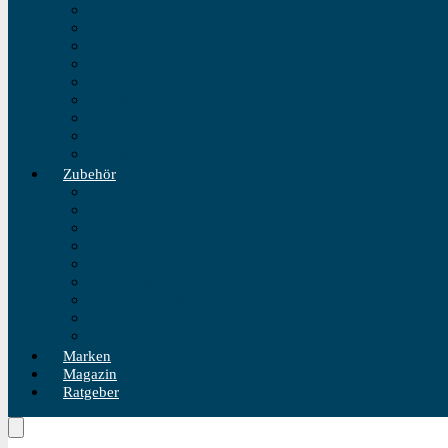
Fliegeruhren
Bahnhofsuhr
Einzeigeruhr
Wecker
Standuhr
Tischuhr
Wanduhr
Wasserdichte Uhr
Golduhren
Zubehör
Uhrenbeweger
Uhrenarmband
Uhrmacherwerkzeug
Uhrenrolle
Uhrenetui
Uhrenhalter
Uhren Reiseetui
Uhren Reinigungsset
Uhren Reparatur Set
Marken
Magazin
Ratgeber