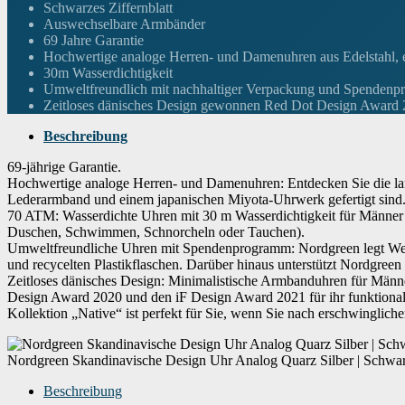
Gehäusedurchmesser
36 Millimeter
Schwarzes Ziffernblatt
Auswechselbare Armbänder
69 Jahre Garantie
Höhe des Gehäuses
7.60
Hochwertige analoge Herren- und Damenuhren aus Edelstahl,
30m Wasserdichtigkeit
Umweltfreundlich mit nachhaltiger Verpackung und Spenden
Armbandmaterial
Leder
Zeitloses dänisches Design gewonnen Red Dot Design Award
Beschreibung
Trägerbreite
Unisex
69-jährige Garantie.
Hochwertige analoge Herren- und Damenuhren: Entdecken Sie die lan
Lederarmband und einem japanischen Miyota-Uhrwerk gefertigt sind. W
Breite des Armbands
18 Millimeter
70 ATM: Wasserdichte Uhren mit 30 m Wasserdichtigkeit für Männer 
Duschen, Schwimmen, Schnorcheln oder Tauchen).
Umweltfreundliche Uhren mit Spendenprogramm: Nordgreen legt Wert 
Armbandfarbe
Schwarz
und recycelten Plastikflaschen. Darüber hinaus unterstützt Nordgre
Zeitloses dänisches Design: Minimalistische Armbanduhren für Män
Design Award 2020 und den iF Design Award 2021 für ihr funktionale
Zifferblattfarbe
Schwarz
Kollektion „Native“ ist perfekt für Sie, wenn Sie nach erschwinglic
Material der Lünette
Edelstahl
Nordgreen Skandinavische Design Uhr Analog Quarz Silber | Schwarz
Beschreibung