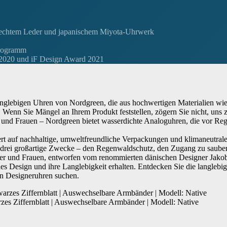
 echtem Leder und japanischem Miyota-Uhrwerk
programm
 2020 und iF Design Award 2021
glebigen Uhren von Nordgreen, die aus hochwertigen Materialien wie 
enn Sie Mängel an Ihrem Produkt feststellen, zögern Sie nicht, uns z
und Frauen – Nordgreen bietet wasserdichte Analoguhren, die vor Reg
auf nachhaltige, umweltfreundliche Verpackungen und klimaneutralen
en drei großartige Zwecke – den Regenwaldschutz, den Zugang zu saub
ner und Frauen, entworfen vom renommierten dänischen Designer Jak
s Design und ihre Langlebigkeit erhalten. Entdecken Sie die langleb
hen Designeruhren suchen.
es Ziffernblatt | Auswechselbare Armbänder | Modell: Native