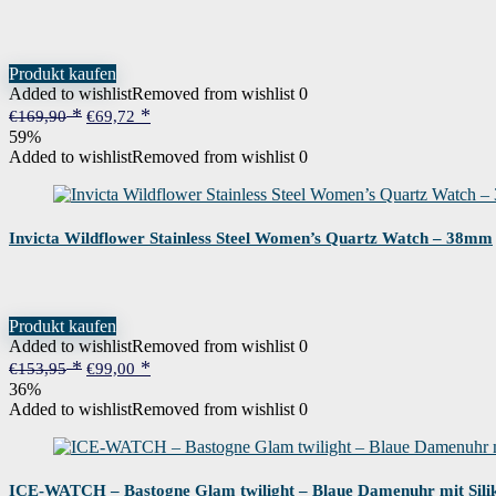
Produkt kaufen
Added to wishlist
Removed from wishlist
0
Ursprünglicher
Aktueller
€
169,90
€
69,72
Preis
Preis
59%
war:
ist:
Added to wishlist
Removed from wishlist
0
€169,90
€69,72.
Invicta Wildflower Stainless Steel Women’s Quartz Watch – 38mm
Produkt kaufen
Added to wishlist
Removed from wishlist
0
Ursprünglicher
Aktueller
€
153,95
€
99,00
Preis
Preis
36%
war:
ist:
Added to wishlist
Removed from wishlist
0
€153,95
€99,00.
ICE-WATCH – Bastogne Glam twilight – Blaue Damenuhr mit Sili