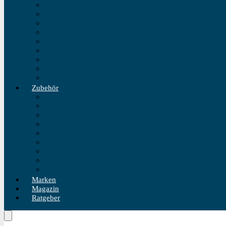
Fliegeruhren
Bahnhofsuhr
Einzeigeruhr
Wecker
Standuhr
Tischuhr
Wanduhr
Wasserdichte Uhr
Golduhren
Zubehör
Uhrenbeweger
Uhrenarmband
Uhrmacherwerkzeug
Uhrenrolle
Uhrenetui
Uhrenhalter
Uhren Reiseetui
Uhren Reinigungsset
Uhren Reparatur Set
Marken
Magazin
Ratgeber