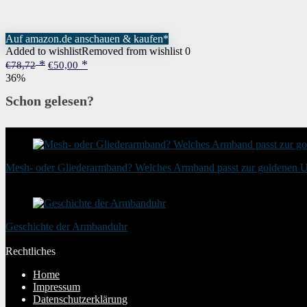
Auf amazon.de anschauen & kaufen*
Added to wishlist
Removed from wishlist
0
Ursprünglicher
Aktueller
€
78,72
€
50,00
Preis
Preis
36%
war:
ist:
€78,72
€50,00.
Schon gelesen?
Mesh- oder Gliederarmband? Welches Armband passt zur goldenen 
20. August 2025
Geschichte der Armbanduhr
20. Januar 2024
Rechtliches
Home
Impressum
Datenschutzerklärung