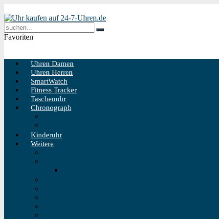
Favoriten
Uhren Damen
Uhren Herren
SmartWatch
Fitness Tracker
Taschenuhr
Chronograph
Chronograph Herren
Chronograph Damen
Kinderuhr
Weitere
Solaruhr
Funkuhr
Funkuhr Wand
Schweizer Uhren
Outdoor Uhr
Taucheruhr
Vintage Uhren
Holzuhren