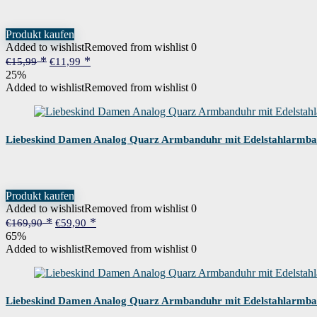
Produkt kaufen
Added to wishlist
Removed from wishlist
0
Ursprünglicher
Aktueller
€
15,99
€
11,99
Preis
Preis
25%
war:
ist:
Added to wishlist
Removed from wishlist
0
€15,99
€11,99.
Liebeskind Damen Analog Quarz Armbanduhr mit Edelstahlarmb
Produkt kaufen
Added to wishlist
Removed from wishlist
0
Ursprünglicher
Aktueller
€
169,90
€
59,90
Preis
Preis
65%
war:
ist:
Added to wishlist
Removed from wishlist
0
€169,90
€59,90.
Liebeskind Damen Analog Quarz Armbanduhr mit Edelstahlarmb