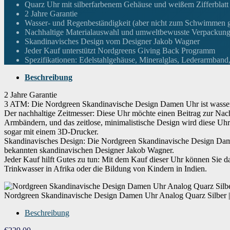
Höhe des Gehäuses
7.34
Quarz Uhr mit silberfarbenem Gehäuse und weißem Zifferblatt
2 Jahre Garantie
Wasser- und Regenbeständigkeit (aber nicht zum Schwimmen g
Armbandmaterial
Leder
Nachhaltige Materialauswahl und umweltbewusste Verpackun
Skandinavisches Design vom Designer Jakob Wagner
Jeder Kauf unterstützt Nordgreens Giving Back Programm
Breite des Armbands
16 Millimeter
Spezifikationen: Edelstahlgehäuse, Mineralglas, Lederarmba
Beschreibung
Armbandfarbe
Mehrfarbig
2 Jahre Garantie
3 ATM: Die Nordgreen Skandinavische Design Damen Uhr ist wasser- 
Der nachhaltige Zeitmesser: Diese Uhr möchte einen Beitrag zur Nac
Zifferblattfarbe
Weiß
Armbändern, und das zeitlose, minimalistische Design wird diese Uhr 
sogar mit einem 3D-Drucker.
Skandinavisches Design: Die Nordgreen Skandinavische Design Dame
Ausstattung
Wasserdicht
bekannten skandinavischen Designer Jakob Wagner.
Jeder Kauf hilft Gutes zu tun: Mit dem Kauf dieser Uhr können Sie 
Trinkwasser in Afrika oder die Bildung von Kindern in Indien.
Gewicht
50 Gramm
Nordgreen Skandinavische Design Damen Uhr Analog Quarz Silber | W
Uhrwerk
Quarz
Beschreibung