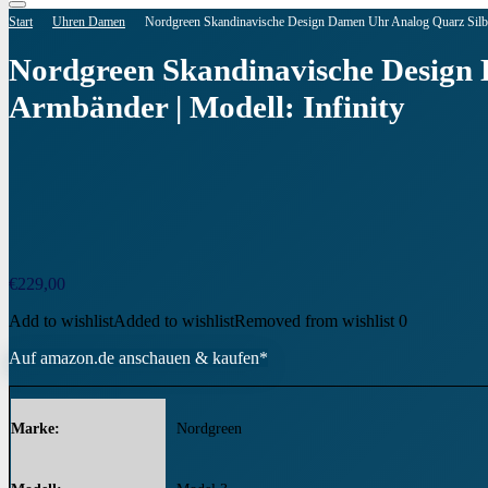
Start
Uhren Damen
Nordgreen Skandinavische Design Damen Uhr Analog Quarz Silber 
Nordgreen Skandinavische Design D
Armbänder | Modell: Infinity
€
229,00
Add to wishlist
Added to wishlist
Removed from wishlist
0
Auf amazon.de anschauen & kaufen*
Marke
Nordgreen