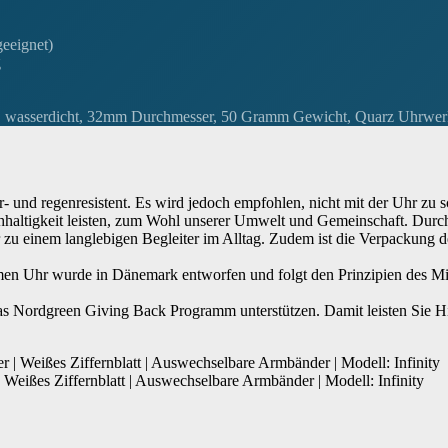
eeignet)
g
nd, wasserdicht, 32mm Durchmesser, 50 Gramm Gewicht, Quarz Uhrwe
und regenresistent. Es wird jedoch empfohlen, nicht mit der Uhr zu 
hhaltigkeit leisten, zum Wohl unserer Umwelt und Gemeinschaft. Durc
zu einem langlebigen Begleiter im Alltag. Zudem ist die Verpackung de
n Uhr wurde in Dänemark entworfen und folgt den Prinzipien des Mi
das Nordgreen Giving Back Programm unterstützen. Damit leisten Sie Hi
eißes Ziffernblatt | Auswechselbare Armbänder | Modell: Infinity