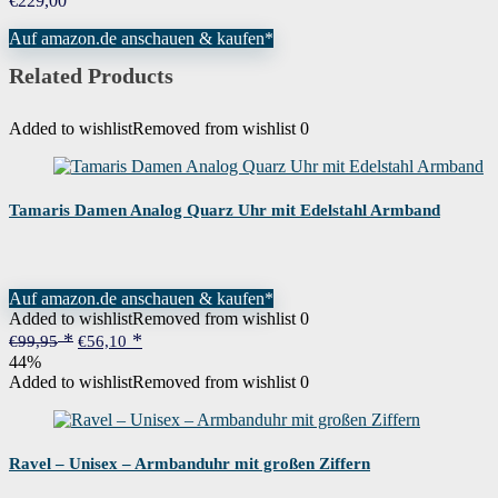
€
229,00
Wenn dieses Produkt von Amazon verkauft wird, fin
Garantie
an den Verkäufer, um Garantieinformationen für di
Auf amazon.de anschauen & kaufen*
Related Products
Added to wishlist
Removed from wishlist
0
Tamaris Damen Analog Quarz Uhr mit Edelstahl Armband
Auf amazon.de anschauen & kaufen*
Added to wishlist
Removed from wishlist
0
Ursprünglicher
Aktueller
€
99,95
€
56,10
Preis
Preis
44%
war:
ist:
Added to wishlist
Removed from wishlist
0
€99,95
€56,10.
Ravel – Unisex – Armbanduhr mit großen Ziffern