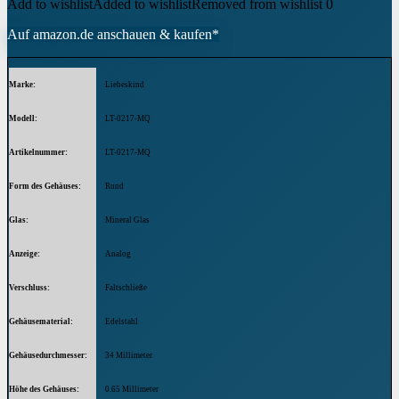
Add to wishlist
Added to wishlist
Removed from wishlist
0
Auf amazon.de anschauen & kaufen*
Marke
Liebeskind
Modell
LT-0217-MQ
Artikelnummer
LT-0217-MQ
Form des Gehäuses
Rund
Glas
Mineral Glas
Anzeige
Analog
Verschluss
Faltschließe
Gehäusematerial
Edelstahl
Gehäusedurchmesser
34 Millimeter
Höhe des Gehäuses
0.65 Millimeter