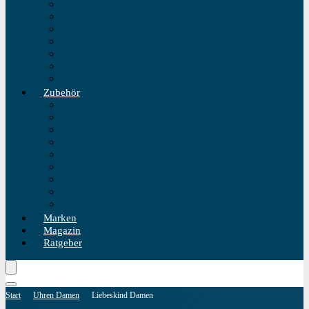
Einzeigeruhr
Wecker
Standuhr
Tischuhr
Wanduhr
Wasserdichte Uhr
Golduhren
Zubehör
Uhrenbeweger
Uhrenarmband
Uhrmacherwerkzeug
Uhrenrolle
Uhrenetui
Uhrenhalter
Uhren Reiseetui
Uhren Reinigungsset
Uhren Reparatur Set
Marken
Magazin
Ratgeber
Start
Uhren Damen
Liebeskind Damen