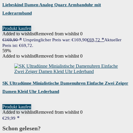
Liebeskind Damen Analog Quarz Armbanduhr mit
Lederarmband
Produkt kaufen
Added to wishlist
Removed from wishlist
0
€
169,90
Ursprünglicher Preis war: €169,90
€
69,72
Aktueller
Preis ist: €69,72.
59%
Added to wishlist
Removed from wishlist
0
SK Ultradünne Minialistische Damenuhren Einfache Zwei Zeiger
Damen Kleid Uhr Lederband
Produkt kaufen
Added to wishlist
Removed from wishlist
0
€
29,99
Schon gelesen?