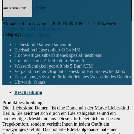
Armbandmaterial
Edelstahl
Breite des Armbands
18 Millimeter
Aktualisiert am 8. August 2026 19:39
II Preis inkl. 19% MwSt.
Besuche den Liebeskind-Store
Zifferblattfarbe
Silber
Category:
Uhren Damen
Material der Lünette
Edelstahl
Liebeskind Damen Damenuhr
Edelstahlgehäuse poliert Ø 34 MM
Ausstattung
Easy-Change-System (Gurt), Gurtlänge verstellbar
Hochwertiges silberfarbenes spezial-meshband
Gut ablesbares Zifferblatt in Perlmutt
Gewicht
Wasserdichtigkeit geprüft bis 5 Bar/ ATM
58 Gramm
Verpackt in einer Original Liebeskind Berlin Geschenkbox
Easy-Change-System für kinderleichtes Wechseln des Bandes
Uhrwerk
Quarz
Uhrwerk: Quarz
Wenn dieses Produkt von Amazon verkauft wird, findest du die
Garantieinformationen auf der Webseite des Herstellers. Wenn dieses Produkt
Beschreibung
Garantie
von einer anderen Partei verkauft wird, wende dich bitte direkt an den Verkäufer,
um Garantieinformationen für dieses Produkt zu erhalten. Möglicherweise
findest du auch Garantieinformationen auf der Webseite des Herstellers.
Produktbeschreibung:
Die „Liebeskind Damen“ ist eine Damenuhr der Marke Liebeskind
Berlin. Sie zeichnet sich durch ein Edelstahlgehäuse und ein
hochwertiges Meshband aus. Diese Uhr bietet nicht nur besten
Tragekomfort, sondern verleiht Ihnen in jedem Outfit ein
einzigartiges Gefühl. Das polierte Edelstahlgehäuse hat einen