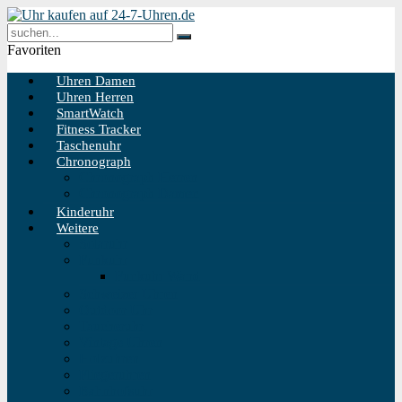
Favoriten
Uhren Damen
Uhren Herren
SmartWatch
Fitness Tracker
Taschenuhr
Chronograph
Chronograph Herren
Chronograph Damen
Kinderuhr
Weitere
Solaruhr
Funkuhr
Funkuhr Wand
Schweizer Uhren
Outdoor Uhr
Taucheruhr
Vintage Uhren
Holzuhren
Fliegeruhren
Bahnhofsuhr