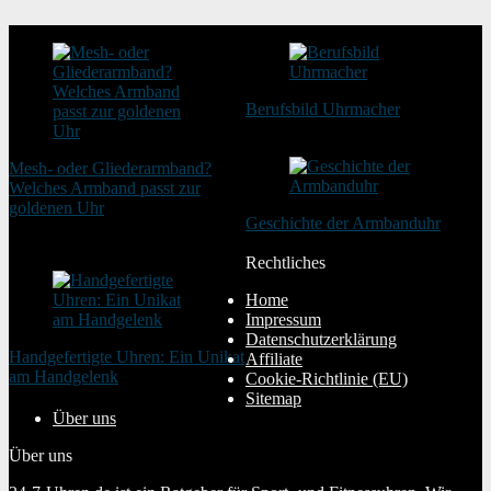
Berufsbild Uhrmacher
21. Februar 2025
Mesh- oder Gliederarmband?
Welches Armband passt zur
goldenen Uhr
Geschichte der Armbanduhr
20. August 2025
20. Januar 2024
Rechtliches
Home
Impressum
Datenschutzerklärung
Handgefertigte Uhren: Ein Unikat
Affiliate
am Handgelenk
Cookie-Richtlinie (EU)
20. Januar 2024
Sitemap
Über uns
Über uns