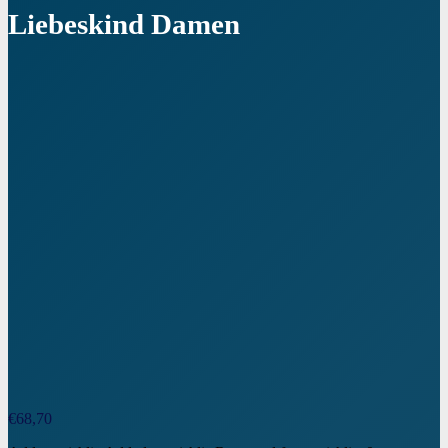
Liebeskind Damen
€
68,70