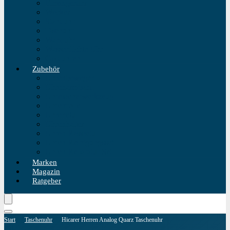
Einzeigeruhr
Wecker
Standuhr
Tischuhr
Wanduhr
Wasserdichte Uhr
Golduhren
Zubehör
Uhrenbeweger
Uhrenarmband
Uhrmacherwerkzeug
Uhrenrolle
Uhrenetui
Uhrenhalter
Uhren Reiseetui
Uhren Reinigungsset
Uhren Reparatur Set
Marken
Magazin
Ratgeber
Start
Taschenuhr
Hicarer Herren Analog Quarz Taschenuhr