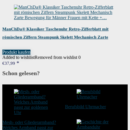
ManChDa® Klassiker Taschenuhr Retro-Zifferblatt mit
römischen Ziffern Steampunk Skelett Mechanisch Zarte
Bewegung für Männer Frauen mit Kette +…
Produkt kaufen
Added to wishlist
Removed from wishlist
0
€
37,99
Schon gelesen?
Berufsbild Uhrmacher
21. Februar 2025
Mesh- oder Gliederarmband?
Welches Armband passt zur