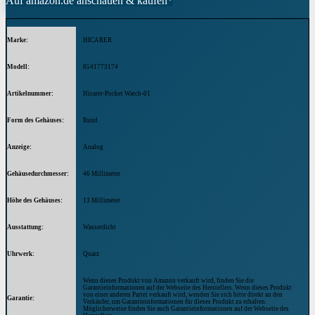
Auf amazon.de anschauen & kaufen*
Marke
HICARER
Modell
8541773174
Artikelnummer
Hicarer-Pocket Watch-01
Form des Gehäuses
Rund
Anzeige
Analog
Gehäusedurchmesser
46 Millimeter
Höhe des Gehäuses
13 Millimeter
Ausstattung
Wasserdicht
Uhrwerk
Quarz
Wenn dieses Produkt von Amazon verkauft wird, finden Sie die
Garantieinformationen auf der Webseite des Herstellers. Wenn dieses Produkt
von einer anderen Partei verkauft wird, wenden Sie sich bitte direkt an den
Garantie
Verkäufer, um Garantieinformationen für dieses Produkt zu erhalten.
Möglicherweise finden Sie auch Garantieinformationen auf der Webseite des