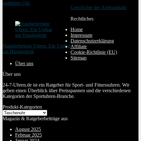
goldenen Uhr
Geschichte der Armbanduhr
20. August 2025
20. Januar 2024
Rechtliches
Home
Impressum
Datenschutzerklärung
Handgefertigte Uhren: Ein Unikat
Affiliate
am Handgelenk
Cookie-Richtlinie (EU)
20. Januar 2024
Sitemap
Über uns
Über uns
24-7-Uhren.de ist ein Ratgeber für Sport- und Fitnessuhren. Wir
geben einen Überblick über Preisspannen und die verschiedenen
Kategorien der Sportuhren-Branche.
Produkt-Kategorien
Magazin & Ratgeberbeiträge aus
August 2025
Februar 2025
Januar 2024