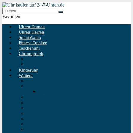
Favoriten
Uhren Damen
Uhren Herren
SmartWatch
Fitness Tracker
Taschenuhr
Chronograph
Chronograph Herren
Chronograph Damen
Kinderuhr
Weitere
Solaruhr
Funkuhr
Funkuhr Wand
Schweizer Uhren
Outdoor Uhr
Taucheruhr
Vintage Uhren
Holzuhren
Fliegeruhren
Bahnhofsuhr