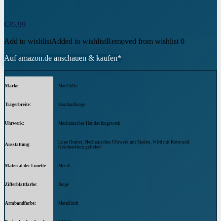
€
35,99
Add to wishlist
Added to wishlist
Removed from wishlist
0
Auf amazon.de anschauen & kaufen*
Marke
ManChDa
Trägerbreite
Standardlänge
Uhrwerk
Mechanisches Handaufzugswerk
Lupe Hunter, Mechanisches Uhrwerk mit Skelett, Wird mit Kette und
Ausstattung
Geschenkbox geliefert
Material der Lünette
Metall
Zifferblattfarbe
Beige
Armbandfarbe
Metallisch