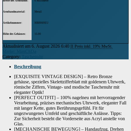
Breite des Armbands
6 Millimeter
Armbandmaterial
Metall
Artikelnummer
HBH069EU
Höhe des Gehäuses
15.00
Aktualisiert am 6. August 2026 6:40
Gehäusedurchmesser
46.00
II Preis inkl. 19% MwSt.
Marke: ManChDa
Category:
Taschenuhr
Gehäusematerial
Metall
Beschreibung
Anzeige
Analog
[EXQUISITE VINTAGE DESIGN] – Retro Bronze
Glas
Glas
gehäuse, spezielles Skelettzifferblatt mit goldenem Uhrwerk,
römische Ziffern, Vintage- und modische Taschenuhr mit
Form des Gehäuses
Rund
eleganter Optik!
[PERFECT OUTFIT] – 100% nagelneu mit hervorragender
Modelljahr
2016
Verarbeitung, präzises mechanisches Uhrwerk, eleganter Fall
mit langer Kette, gutes Berührungsgefühl. Fit für
Wenn dieses Produkt von Amazon verkauft wird, finden Sie die
ungezwungenes Umfeld und geschäftliche Anlässe. Tipps:
Garantieinformationen auf der Webseite des Herstellers. Wenn dieses Produkt
Zur Sicherheit besteht die Vorderseite aus Acryl anstelle von
von einer anderen Partei verkauft wird, wenden Sie sich bitte direkt an den
Garantie
Verkäufer, um Garantieinformationen für dieses Produkt zu erhalten.
Glas.
Möglicherweise finden Sie auch Garantieinformationen auf der Webseite des
Herstellers.
[MECHANISCHE BEWEGUNG] – Handaufzug. Drehen