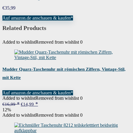
€
35,99
Auf amazon.de anschauen & kaufen*
Related Products
Added to wishlist
Removed from wishlist
0
Mudder Quarz-Taschenuhr mit römischen Ziffern, Vintage-Stil,
mit Kette
Auf amazon.de anschauen & kaufen*
Added to wishlist
Removed from wishlist
0
Ursprünglicher
Aktueller
€
16,99
€
14,99
Preis
Preis
12%
war:
ist:
Added to wishlist
Removed from wishlist
0
€16,99
€14,99.