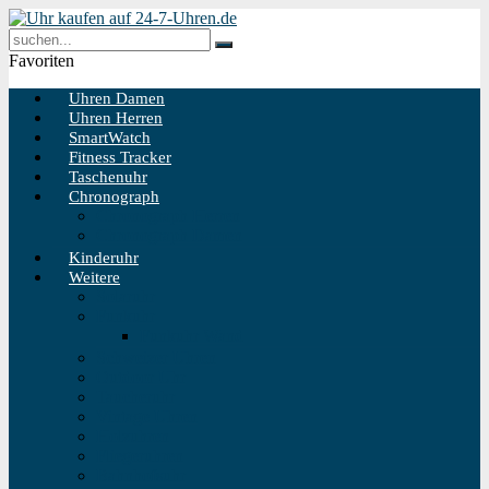
Favoriten
Uhren Damen
Uhren Herren
SmartWatch
Fitness Tracker
Taschenuhr
Chronograph
Chronograph Herren
Chronograph Damen
Kinderuhr
Weitere
Solaruhr
Funkuhr
Funkuhr Wand
Schweizer Uhren
Outdoor Uhr
Taucheruhr
Vintage Uhren
Holzuhren
Fliegeruhren
Bahnhofsuhr