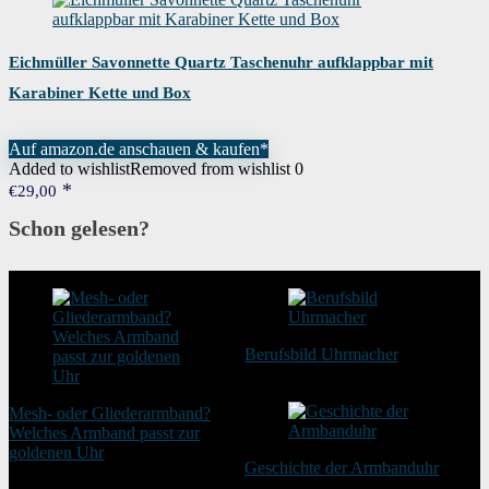
Eichmüller Savonnette Quartz Taschenuhr aufklappbar mit
Karabiner Kette und Box
Auf amazon.de anschauen & kaufen*
Added to wishlist
Removed from wishlist
0
€
29,00
Schon gelesen?
Berufsbild Uhrmacher
21. Februar 2025
Mesh- oder Gliederarmband?
Welches Armband passt zur
goldenen Uhr
Geschichte der Armbanduhr
20. August 2025
20. Januar 2024