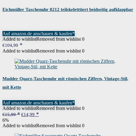
Eichmüller Taschenuhr 8212 teilskeletttiert beidseitig aufklappbar
Auf amazon.de anschauen & kaufen*
Added to wishlist
Removed from wishlist
0
€
104,90
Added to wishlist
Removed from wishlist
0
Mudder Quarz-Taschenuhr mit römischen Ziffern, Vintage-Stil,
mit Kette
Auf amazon.de anschauen & kaufen*
Added to wishlist
Removed from wishlist
0
Ursprünglicher
Aktueller
€
15,99
€
14,99
Preis
Preis
6%
war:
ist:
Added to wishlist
Removed from wishlist
0
€15,99
€14,99.