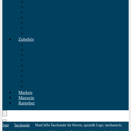
Einzeigeruhr
Wecker
Standuhr
Tischuhr
Wanduhr
Wasserdichte Uhr
Golduhren
Zubehör
Uhrenbeweger
Uhrenarmband
Uhrmacherwerkzeug
Uhrenrolle
Uhrenetui
Uhrenhalter
Uhren Reiseetui
Uhren Reinigungsset
Uhren Reparatur Set
Marken
Magazin
Ratgeber
Start
Taschenuhr
ManChDa Taschenuhr für Herren, spezielle Lupe, mechanisch,