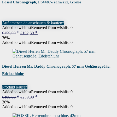
Fossil Chronograph, FS4487« schwarz, Größe
Auf amazon.de anschauen & kaufen*
Added to wishlist
Removed from wishlist
0
Ursprünglicher
Aktueller
€
159,00
€
102,39
Preis
Preis
36%
war:
ist:
Added to wishlist
Removed from wishlist
0
€159,00
€102,39.
Diesel Herren Mr. Daddy Chronograph, 57 mm Gehäusegröße,
Edelstahluhr
Produkt kaufen
Added to wishlist
Removed from wishlist
0
Ursprünglicher
Aktueller
€
409,00
€
259,99
Preis
Preis
36%
war:
ist:
Added to wishlist
Removed from wishlist
0
€409,00
€259,99.