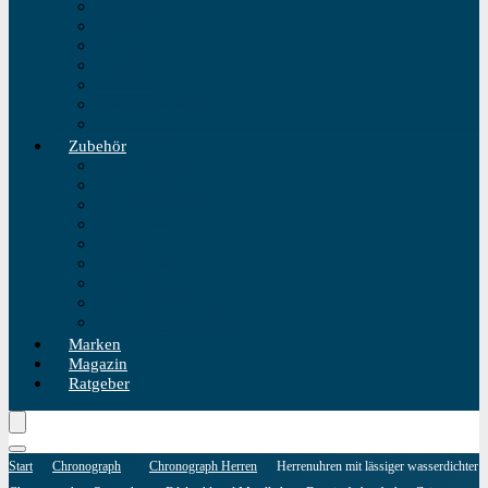
Einzeigeruhr
Wecker
Standuhr
Tischuhr
Wanduhr
Wasserdichte Uhr
Golduhren
Zubehör
Uhrenbeweger
Uhrenarmband
Uhrmacherwerkzeug
Uhrenrolle
Uhrenetui
Uhrenhalter
Uhren Reiseetui
Uhren Reinigungsset
Uhren Reparatur Set
Marken
Magazin
Ratgeber
Start
Chronograph
Chronograph Herren
Herrenuhren mit lässiger wasserdichter