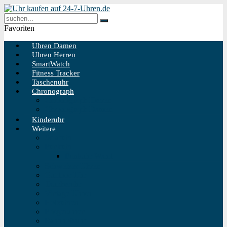
Favoriten
Uhren Damen
Uhren Herren
SmartWatch
Fitness Tracker
Taschenuhr
Chronograph
Chronograph Herren
Chronograph Damen
Kinderuhr
Weitere
Solaruhr
Funkuhr
Funkuhr Wand
Schweizer Uhren
Outdoor Uhr
Taucheruhr
Vintage Uhren
Holzuhren
Fliegeruhren
Bahnhofsuhr