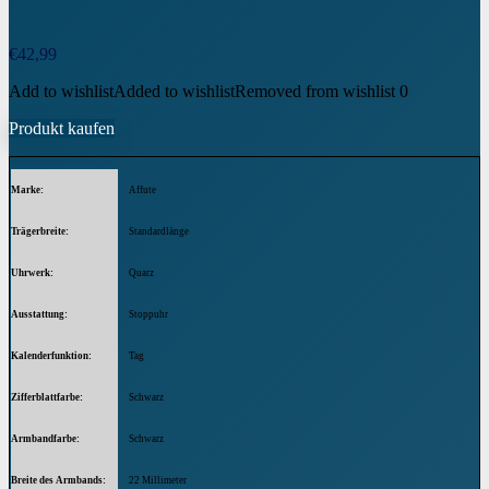
€
42,99
Add to wishlist
Added to wishlist
Removed from wishlist
0
Produkt kaufen
Marke
Affute
Trägerbreite
Standardlänge
Uhrwerk
Quarz
Ausstattung
Stoppuhr
Kalenderfunktion
Tag
Zifferblattfarbe
Schwarz
Armbandfarbe
Schwarz
Breite des Armbands
22 Millimeter