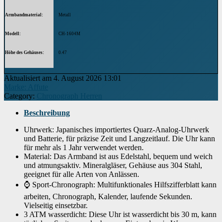
Armbandmaterial
Metall
Modell
CH-1604M
Höhe des Gehäuses
0.47
Gehäusedurchmesser
42 Millimeter
Aktualisiert am 4. August 2026 13:01
Marke: Affute
Verschluss
B grau
Category:
Chronograph Herren
Anzeige
Analog
Beschreibung
Form des Gehäuses
Uhrwerk: Japanisches importiertes Quarz-Analog-Uhrwerk
Rund
und Batterie, für präzise Zeit und Langzeitlauf. Die Uhr kann
für mehr als 1 Jahr verwendet werden.
Modelljahr
2020
Material: Das Armband ist aus Edelstahl, bequem und weich
und atmungsaktiv. Mineralgläser, Gehäuse aus 304 Stahl,
Artikelnummer
CH-1604M
geeignet für alle Arten von Anlässen.
⌚ Sport-Chronograph: Multifunktionales Hilfszifferblatt kann
Wenn dieses Produkt von Amazon verkauft wird, finden Sie die
Garantieinformationen auf der Webseite des Herstellers. Wenn dieses Produkt
von einer anderen Partei verkauft wird, wenden Sie sich bitte direkt an den
arbeiten, Chronograph, Kalender, laufende Sekunden.
Garantie
Verkäufer, um Garantieinformationen für dieses Produkt zu erhalten.
Vielseitig einsetzbar.
Möglicherweise finden Sie auch Garantieinformationen auf der Webseite des
Herstellers.
3 ATM wasserdicht: Diese Uhr ist wasserdicht bis 30 m, kann