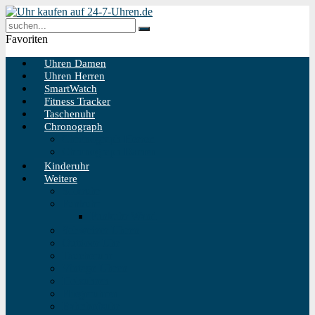
Favoriten
Uhren Damen
Uhren Herren
SmartWatch
Fitness Tracker
Taschenuhr
Chronograph
Chronograph Herren
Chronograph Damen
Kinderuhr
Weitere
Solaruhr
Funkuhr
Funkuhr Wand
Schweizer Uhren
Outdoor Uhr
Taucheruhr
Vintage Uhren
Holzuhren
Fliegeruhren
Bahnhofsuhr