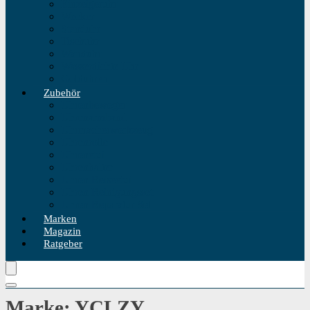
Einzeigeruhr
Wecker
Standuhr
Tischuhr
Wanduhr
Wasserdichte Uhr
Golduhren
Zubehör
Uhrenbeweger
Uhrenarmband
Uhrmacherwerkzeug
Uhrenrolle
Uhrenetui
Uhrenhalter
Uhren Reiseetui
Uhren Reinigungsset
Uhren Reparatur Set
Marken
Magazin
Ratgeber
Marke: YCLZY