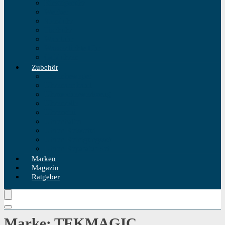
Einzeigeruhr
Wecker
Standuhr
Tischuhr
Wanduhr
Wasserdichte Uhr
Golduhren
Zubehör
Uhrenbeweger
Uhrenarmband
Uhrmacherwerkzeug
Uhrenrolle
Uhrenetui
Uhrenhalter
Uhren Reiseetui
Uhren Reinigungsset
Uhren Reparatur Set
Marken
Magazin
Ratgeber
Marke: TEKMAGIC