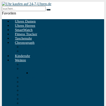
Favoriten
Uhren Damen
Uhren Herren
SmartWatch
Fitness Tracker
Taschenuhr
Chronograph
Chronograph Herren
Chronograph Damen
Kinderuhr
Weitere
Solaruhr
Funkuhr
Funkuhr Wand
Schweizer Uhren
Outdoor Uhr
Taucheruhr
Vintage Uhren
Holzuhren
Fliegeruhren
Bahnhofsuhr