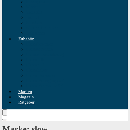
Einzeigeruhr
Wecker
Standuhr
Tischuhr
Wanduhr
Wasserdichte Uhr
Golduhren
Zubehör
Uhrenbeweger
Uhrenarmband
Uhrmacherwerkzeug
Uhrenrolle
Uhrenetui
Uhrenhalter
Uhren Reiseetui
Uhren Reinigungsset
Uhren Reparatur Set
Marken
Magazin
Ratgeber
Marke: slow