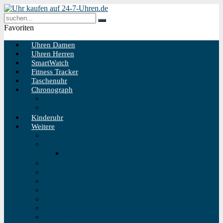
Favoriten
Uhren Damen
Uhren Herren
SmartWatch
Fitness Tracker
Taschenuhr
Chronograph
Chronograph Herren
Chronograph Damen
Kinderuhr
Weitere
Solaruhr
Funkuhr
Funkuhr Wand
Schweizer Uhren
Outdoor Uhr
Taucheruhr
Vintage Uhren
Holzuhren
Fliegeruhren
Bahnhofsuhr