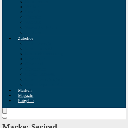
Einzeigeruhr
Wecker
Standuhr
Tischuhr
Wanduhr
Wasserdichte Uhr
Golduhren
Zubehör
Uhrenbeweger
Uhrenarmband
Uhrmacherwerkzeug
Uhrenrolle
Uhrenetui
Uhrenhalter
Uhren Reiseetui
Uhren Reinigungsset
Uhren Reparatur Set
Marken
Magazin
Ratgeber
Marke: Serired