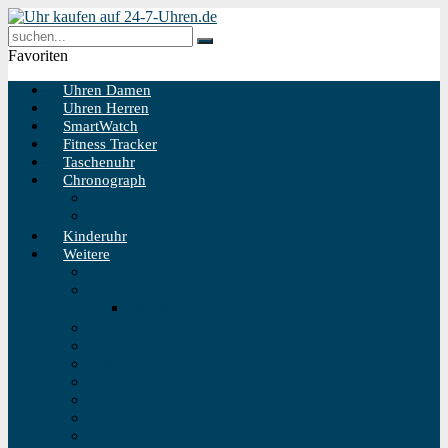
Favoriten
Uhren Damen
Uhren Herren
SmartWatch
Fitness Tracker
Taschenuhr
Chronograph
Chronograph Herren
Chronograph Damen
Kinderuhr
Weitere
Solaruhr
Funkuhr
Funkuhr Wand
Schweizer Uhren
Outdoor Uhr
Taucheruhr
Vintage Uhren
Holzuhren
Fliegeruhren
Bahnhofsuhr