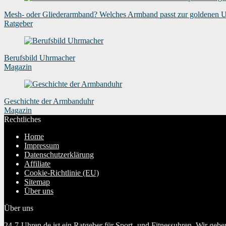
Mesh- oder Gliederarmband? Welches Armband passt zur goldenen 
Ratgeber
Berufsbild Uhrmacher
Magazin
Geschichte der Armbanduhr
Magazin
Rechtliches
Home
Impressum
Datenschutzerklärung
Affiliate
Cookie-Richtlinie (EU)
Sitemap
Über uns
Über uns
24-7-Uhren.de ist ein Ratgeber für Sport- und Fitnessuhren. Wir geb