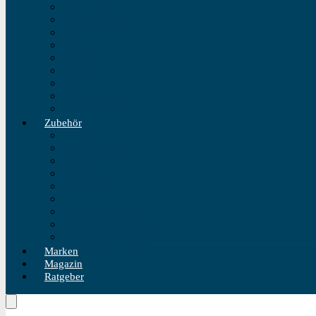
Fliegeruhren
Bahnhofsuhr
Einzeigeruhr
Wecker
Standuhr
Tischuhr
Wanduhr
Wasserdichte Uhr
Golduhren
Zubehör
Uhrenbeweger
Uhrenarmband
Uhrmacherwerkzeug
Uhrenrolle
Uhrenetui
Uhrenhalter
Uhren Reiseetui
Uhren Reinigungsset
Uhren Reparatur Set
Marken
Magazin
Ratgeber