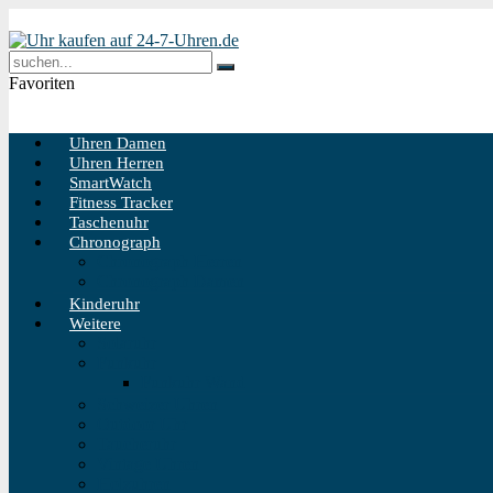
Favoriten
Uhren Damen
Uhren Herren
SmartWatch
Fitness Tracker
Taschenuhr
Chronograph
Chronograph Herren
Chronograph Damen
Kinderuhr
Weitere
Solaruhr
Funkuhr
Funkuhr Wand
Schweizer Uhren
Outdoor Uhr
Taucheruhr
Vintage Uhren
Holzuhren