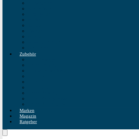
Fliegeruhren
Bahnhofsuhr
Einzeigeruhr
Wecker
Standuhr
Tischuhr
Wanduhr
Wasserdichte Uhr
Golduhren
Zubehör
Uhrenbeweger
Uhrenarmband
Uhrmacherwerkzeug
Uhrenrolle
Uhrenetui
Uhrenhalter
Uhren Reiseetui
Uhren Reinigungsset
Uhren Reparatur Set
Marken
Magazin
Ratgeber