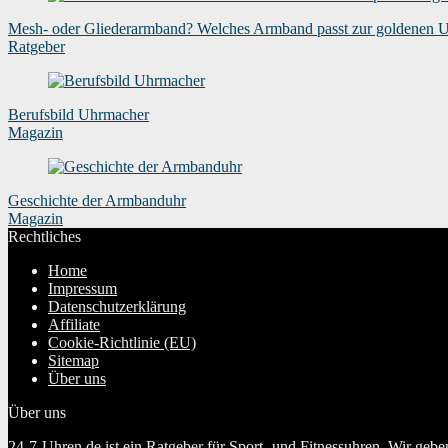
Mesh- oder Gliederarmband? Welches Armband passt zur goldenen 
Ratgeber
Berufsbild Uhrmacher
Magazin
Geschichte der Armbanduhr
Magazin
Rechtliches
Home
Impressum
Datenschutzerklärung
Affiliate
Cookie-Richtlinie (EU)
Sitemap
Über uns
Über uns
24-7-Uhren.de ist ein Ratgeber für Sport- und Fitnessuhren. Wir geb