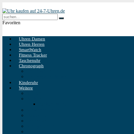
Favoriten
Uhren Damen
Uhren Herren
SmartWatch
Fitness Tracker
Taschenuhr
Chronograph
Chronograph Herren
Chronograph Damen
Kinderuhr
Weitere
Solaruhr
Funkuhr
Funkuhr Wand
Schweizer Uhren
Outdoor Uhr
Taucheruhr
Vintage Uhren
Holzuhren