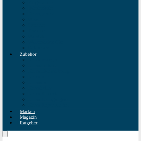
Fliegeruhren
Bahnhofsuhr
Einzeigeruhr
Wecker
Standuhr
Tischuhr
Wanduhr
Wasserdichte Uhr
Golduhren
Zubehör
Uhrenbeweger
Uhrenarmband
Uhrmacherwerkzeug
Uhrenrolle
Uhrenetui
Uhrenhalter
Uhren Reiseetui
Uhren Reinigungsset
Uhren Reparatur Set
Marken
Magazin
Ratgeber