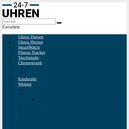
Favoriten
Uhren Damen
Uhren Herren
SmartWatch
Fitness Tracker
Taschenuhr
Chronograph
Chronograph Herren
Chronograph Damen
Kinderuhr
Weitere
Solaruhr
Funkuhr
Funkuhr Wand
Schweizer Uhren
Outdoor Uhr
Taucheruhr
Vintage Uhren
Holzuhren