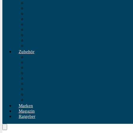
Fliegeruhren
Bahnhofsuhr
Einzeigeruhr
Wecker
Standuhr
Tischuhr
Wanduhr
Wasserdichte Uhr
Golduhren
Zubehör
Uhrenbeweger
Uhrenarmband
Uhrmacherwerkzeug
Uhrenrolle
Uhrenetui
Uhrenhalter
Uhren Reiseetui
Uhren Reinigungsset
Uhren Reparatur Set
Marken
Magazin
Ratgeber