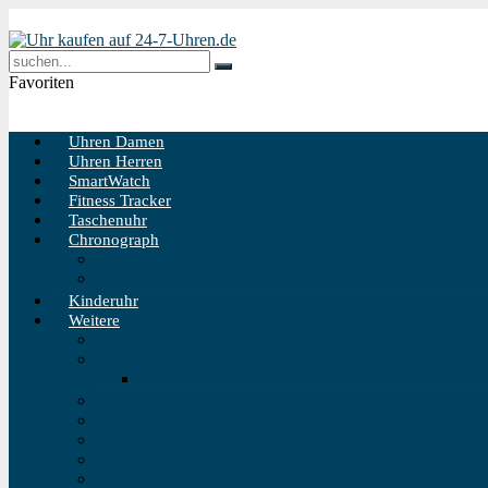
Favoriten
Uhren Damen
Uhren Herren
SmartWatch
Fitness Tracker
Taschenuhr
Chronograph
Chronograph Herren
Chronograph Damen
Kinderuhr
Weitere
Solaruhr
Funkuhr
Funkuhr Wand
Schweizer Uhren
Outdoor Uhr
Taucheruhr
Vintage Uhren
Holzuhren