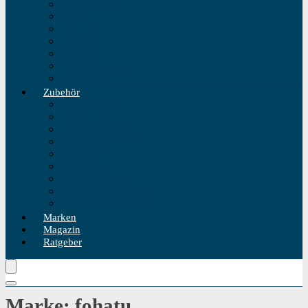
Einzeigeruhr
Wecker
Standuhr
Tischuhr
Wanduhr
Wasserdichte Uhr
Golduhren
Zubehör
Uhrenbeweger
Uhrenarmband
Uhrmacherwerkzeug
Uhrenrolle
Uhrenetui
Uhrenhalter
Uhren Reiseetui
Uhren Reinigungsset
Uhren Reparatur Set
Marken
Magazin
Ratgeber
Marke: fohatu