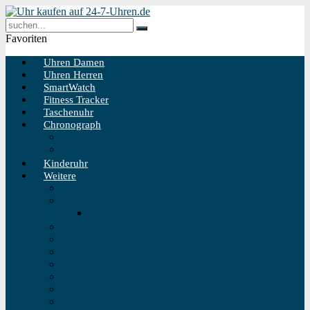
Favoriten
Uhren Damen
Uhren Herren
SmartWatch
Fitness Tracker
Taschenuhr
Chronograph
Chronograph Herren
Chronograph Damen
Kinderuhr
Weitere
Solaruhr
Funkuhr
Funkuhr Wand
Schweizer Uhren
Outdoor Uhr
Taucheruhr
Vintage Uhren
Holzuhren
Fliegeruhren
Bahnhofsuhr