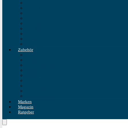
Fliegeruhren
Bahnhofsuhr
Einzeigeruhr
Wecker
Standuhr
Tischuhr
Wanduhr
Wasserdichte Uhr
Golduhren
Zubehör
Uhrenbeweger
Uhrenarmband
Uhrmacherwerkzeug
Uhrenrolle
Uhrenetui
Uhrenhalter
Uhren Reiseetui
Uhren Reinigungsset
Uhren Reparatur Set
Marken
Magazin
Ratgeber