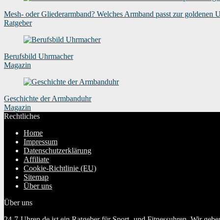
Mesh- oder Gliederarmband? Welches Armband passt zur goldenen 
Ratgeber
Berufsbild Uhrmacher
Magazin
Geschichte der Armbanduhr
Magazin
Rechtliches
Home
Impressum
Datenschutzerklärung
Affiliate
Cookie-Richtlinie (EU)
Sitemap
Über uns
Über uns
24-7-Uhren.de ist ein Ratgeber für Sport- und Fitnessuhren. Wir geb