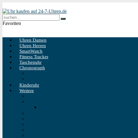
Favoriten
Uhren Damen
Uhren Herren
SmartWatch
Fitness Tracker
Taschenuhr
Chronograph
Chronograph Herren
Chronograph Damen
Kinderuhr
Weitere
Solaruhr
Funkuhr
Funkuhr Wand
Schweizer Uhren
Outdoor Uhr
Taucheruhr
Vintage Uhren
Holzuhren