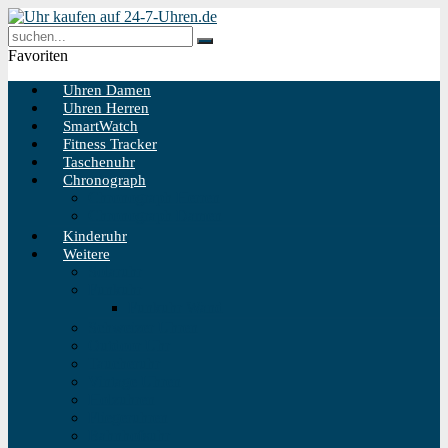
Favoriten
Uhren Damen
Uhren Herren
SmartWatch
Fitness Tracker
Taschenuhr
Chronograph
Chronograph Herren
Chronograph Damen
Kinderuhr
Weitere
Solaruhr
Funkuhr
Funkuhr Wand
Schweizer Uhren
Outdoor Uhr
Taucheruhr
Vintage Uhren
Holzuhren
Fliegeruhren
Bahnhofsuhr