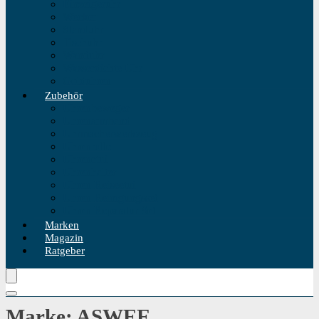
Einzeigeruhr
Wecker
Standuhr
Tischuhr
Wanduhr
Wasserdichte Uhr
Golduhren
Zubehör
Uhrenbeweger
Uhrenarmband
Uhrmacherwerkzeug
Uhrenrolle
Uhrenetui
Uhrenhalter
Uhren Reiseetui
Uhren Reinigungsset
Uhren Reparatur Set
Marken
Magazin
Ratgeber
Marke: ASWEE