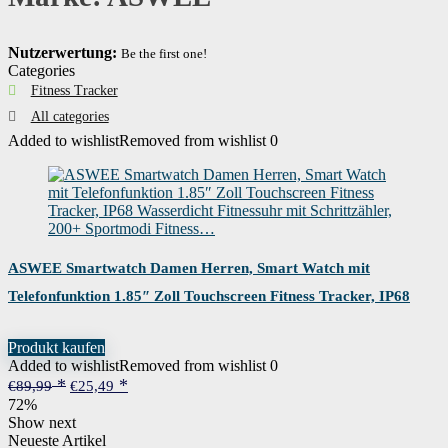
Nutzerwertung:
Be the first one!
Categories
Fitness Tracker
All categories
Added to wishlist
Removed from wishlist
0
ASWEE Smartwatch Damen Herren, Smart Watch mit
Telefonfunktion 1.85″ Zoll Touchscreen Fitness Tracker, IP68
Wasserdicht Fitnessuhr mit Schrittzähler, 200+ Sportmodi
Produkt kaufen
Fitness…
Added to wishlist
Removed from wishlist
0
Ursprünglicher
Aktueller
€
89,99
€
25,49
Preis
Preis
72%
war:
ist:
Show next
€89,99
€25,49.
Neueste Artikel