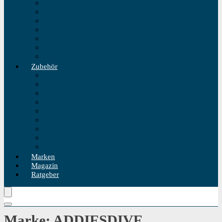
Einzeigeruhr
Wecker
Standuhr
Tischuhr
Wanduhr
Wasserdichte Uhr
Golduhren
Zubehör
Uhrenbeweger
Uhrenarmband
Uhrmacherwerkzeug
Uhrenrolle
Uhrenetui
Uhrenhalter
Uhren Reiseetui
Uhren Reinigungsset
Uhren Reparatur Set
Marken
Magazin
Ratgeber
Marke: ADDIESDIVE