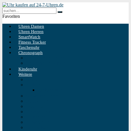
Favoriten
Uhren Damen
Uhren Herren
SmartWatch
Fitness Tracker
Taschenuhr
Chronograph
Chronograph Herren
Chronograph Damen
Kinderuhr
Weitere
Solaruhr
Funkuhr
Funkuhr Wand
Schweizer Uhren
Outdoor Uhr
Taucheruhr
Vintage Uhren
Holzuhren
Fliegeruhren
Bahnhofsuhr