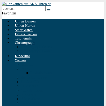
Favoriten
Uhren Damen
Uhren Herren
SmartWatch
Fitness Tracker
Taschenuhr
Chronograph
Chronograph Herren
Chronograph Damen
Kinderuhr
Weitere
Solaruhr
Funkuhr
Funkuhr Wand
Schweizer Uhren
Outdoor Uhr
Taucheruhr
Vintage Uhren
Holzuhren
Fliegeruhren
Bahnhofsuhr