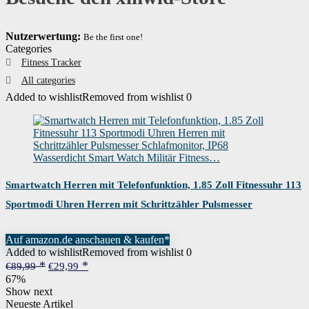
Nutzerwertung:
Be the first one!
Categories
Fitness Tracker
All categories
Added to wishlist
Removed from wishlist
0
Smartwatch Herren mit Telefonfunktion, 1.85 Zoll Fitnessuhr 113
Sportmodi Uhren Herren mit Schrittzähler Pulsmesser
Schlafmonitor, IP68 Wasserdicht Smart Watch Militär Fitness…
Auf amazon.de anschauen & kaufen*
Added to wishlist
Removed from wishlist
0
Ursprünglicher
Aktueller
€
89,99
€
29,99
Preis
Preis
67%
war:
ist:
Show next
€89,99
€29,99.
Neueste Artikel