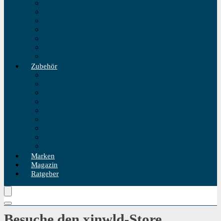
Einzeigeruhr
Wecker
Standuhr
Tischuhr
Wanduhr
Wasserdichte Uhr
Golduhren
Zubehör
Uhrenbeweger
Uhrenarmband
Uhrmacherwerkzeug
Uhrenrolle
Uhrenetui
Uhrenhalter
Uhren Reiseetui
Uhren Reinigungsset
Uhren Reparatur Set
Marken
Magazin
Ratgeber
Besuche den xinwld-Store