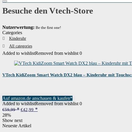
Besuche den Vtech-Store
Nutzerwertung:
Be the first one!
Categories
Kinderuhr
All categories
Added to wishlist
Removed from wishlist
0
VTech KidiZoom Smart Watch DX2 blau – Kinderuhr mit Touchscre
Auf amazon.de anschauen & kaufen*
Added to wishlist
Removed from wishlist
0
Ursprünglicher
Aktueller
€
59,99
€
42,99
Preis
Preis
28%
war:
ist:
Show next
€59,99
€42,99.
Neueste Artikel