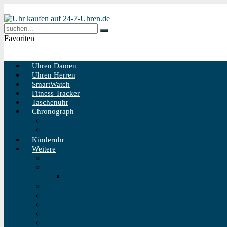
Favoriten
Uhren Damen
Uhren Herren
SmartWatch
Fitness Tracker
Taschenuhr
Chronograph
Chronograph Herren
Chronograph Damen
Kinderuhr
Weitere
Solaruhr
Funkuhr
Funkuhr Wand
Schweizer Uhren
Outdoor Uhr
Taucheruhr
Vintage Uhren
Holzuhren