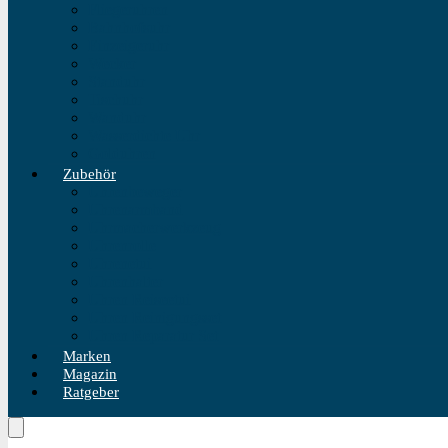
Fliegeruhren
Bahnhofsuhr
Einzeigeruhr
Wecker
Standuhr
Tischuhr
Wanduhr
Wasserdichte Uhr
Golduhren
Zubehör
Uhrenbeweger
Uhrenarmband
Uhrmacherwerkzeug
Uhrenrolle
Uhrenetui
Uhrenhalter
Uhren Reiseetui
Uhren Reinigungsset
Uhren Reparatur Set
Marken
Magazin
Ratgeber