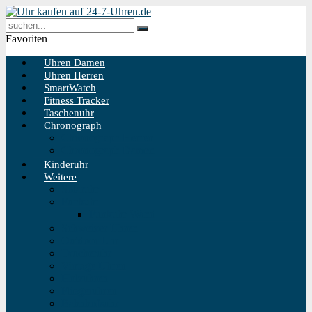
Favoriten
Uhren Damen
Uhren Herren
SmartWatch
Fitness Tracker
Taschenuhr
Chronograph
Chronograph Herren
Chronograph Damen
Kinderuhr
Weitere
Solaruhr
Funkuhr
Funkuhr Wand
Schweizer Uhren
Outdoor Uhr
Taucheruhr
Vintage Uhren
Holzuhren
Fliegeruhren
Bahnhofsuhr